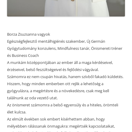
Borza Zsuzsanna vagyok
Egészségfejlesztő mentálhigiénés szakember, Új Germán
Gyógytudomány konzulens, Mindfulness tanár, Önismereti tréner
és Business Coach
A munkám középpontjában az ember áll a maga kérdéseivel,
érzéseivel, belső feszültségeivel és fejlődési vágyával.
Számomra ez nem csupán hivatás, hanem szívből fakadó küldetés.
Hiszem, hogy minden emberben ott rejlik a lehetőség a
gyógyulásra, a megértésre és a növekedésre, csak meg kell
találnunk az oda vezető utat.
Az önismeret számomra a belső egyensúly és a hiteles, örömteli
élet kulcsa.
Az elmúlt években sok embert kísérhettem abban, hogy
mélyebben rálássanak önmagukra: megértsék kapcsolataikat,