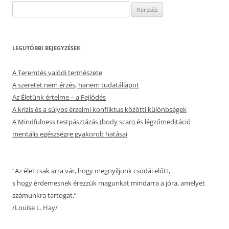
Keresés:
LEGUTÓBBI BEJEGYZÉSEK
A Teremtés valódi természete
A szeretet nem érzés, hanem tudatállapot
Az Életünk értelme – a Fejlődés
A krízis és a súlyos érzelmi konfliktus közötti különbségek
A Mindfulness testpásztázás (body scan) és légzőmeditáció
mentális egészségre gyakorolt hatásai
“Az élet csak arra vár, hogy megnyíljunk csodái előtt,
s hogy érdemesnek érezzük magunkat mindarra a jóra, amelyet
számunkra tartogat.”
/Louise L. Hay/