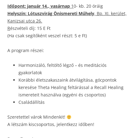
Időpont: január 14., vasárnap
1
0- kb. 20 óráig
Helyszín: Lótuszvirág Önismereti Műhely
, Bp. XI. kerület,
Kanizsai utca 26.
R
észvételi díj: 15 E Ft
(Ha csak segítőként veszel részt: 5 e Ft)
A program részei:
Harmonizáló, feltöltő légző – és meditációs
gyakorlatok
Korábbi életszakaszaink átvilágítása, gócpontok
keresése Theta Healing feltárással a Recall Healing
ismereteit használva (egyéni és csoportos)
Családállítás
Szeretettel várok Mindenkit!
A létszám kiscsoportos, jelentkezz időben!