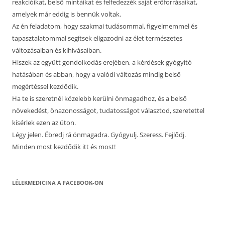
reakcióikat, belső mintáikat és felfedezzék saját erőforrásaikat,
amelyek már eddig is bennük voltak.
Az én feladatom, hogy szakmai tudásommal, figyelmemmel és
tapasztalatommal segítsek eligazodni az élet természetes
változásaiban és kihívásaiban.
Hiszek az együtt gondolkodás erejében, a kérdések gyógyító
hatásában és abban, hogy a valódi változás mindig belső
megértéssel kezdődik.
Ha te is szeretnél közelebb kerülni önmagadhoz, és a belső
növekedést, önazonosságot, tudatosságot választod, szeretettel
kísérlek ezen az úton.
Légy jelen. Ébredj rá önmagadra. Gyógyulj. Szeress. Fejlődj.
Minden most kezdődik itt és most!
LÉLEKMEDICINA A FACEBOOK-ON