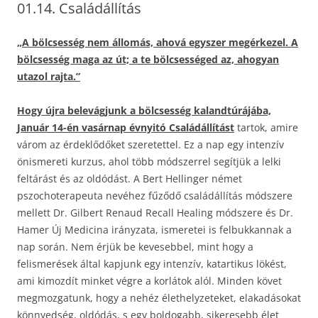
01.14. Családállítás
„A bölcsesség nem állomás, ahová egyszer megérkezel. A
bölcsesség maga az út; a te bölcsességed az, ahogyan
utazol rajta.”
Hogy újra belevágjunk a bölcsesség kalandtúrájába,
Január 14-én vasárnap évnyitó Családállítást
tartok, amire
várom az érdeklődőket szeretettel. Ez a nap egy intenzív
önismereti kurzus, ahol több módszerrel segítjük a lelki
feltárást és az oldódást. A Bert Hellinger német
pszochoterapeuta nevéhez fűződő családállítás módszere
mellett Dr. Gilbert Renaud Recall Healing módszere és Dr.
Hamer Új Medicina irányzata, ismeretei is felbukkannak a
nap során. Nem érjük be kevesebbel, mint hogy a
felismerések által kapjunk egy intenzív, katartikus lökést,
ami kimozdít minket végre a korlátok alól. Minden követ
megmozgatunk, hogy a nehéz élethelyzeteket, elakadásokat
könnyedség, oldódás, s egy boldogabb, sikeresebb élet