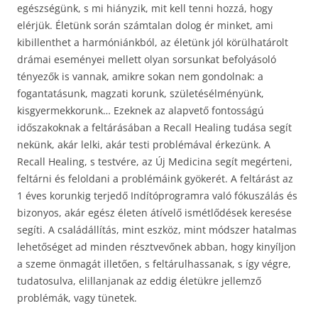
egészségünk, s mi hiányzik, mit kell tenni hozzá, hogy
elérjük. Életünk során számtalan dolog ér minket, ami
kibillenthet a harmóniánkból, az életünk jól körülhatárolt
drámai eseményei mellett olyan sorsunkat befolyásoló
tényezők is vannak, amikre sokan nem gondolnak: a
fogantatásunk, magzati korunk, születésélményünk,
kisgyermekkorunk… Ezeknek az alapvető fontosságú
időszakoknak a feltárásában a Recall Healing tudása segít
nekünk, akár lelki, akár testi problémával érkezünk. A
Recall Healing, s testvére, az Új Medicina segít megérteni,
feltárni és feloldani a problémáink gyökerét. A feltárást az
1 éves korunkig terjedő Indítóprogramra való fókuszálás és
bizonyos, akár egész életen átívelő ismétlődések keresése
segíti. A családállítás, mint eszköz, mint módszer hatalmas
lehetőséget ad minden résztvevőnek abban, hogy kinyíljon
a szeme önmagát illetően, s feltárulhassanak, s így végre,
tudatosulva, elillanjanak az eddig életükre jellemző
problémák, vagy tünetek.