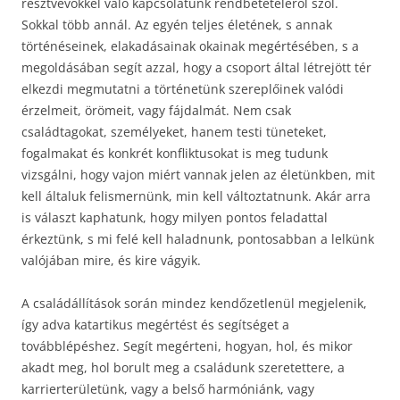
résztvevőkkel való kapcsolatunk rendbetételéről szól.
Sokkal több annál. Az egyén teljes életének, s annak
történéseinek, elakadásainak okainak megértésében, s a
megoldásában segít azzal, hogy a csoport által létrejött tér
elkezdi megmutatni a történetünk szereplőinek valódi
érzelmeit, örömeit, vagy fájdalmát. Nem csak
családtagokat, személyeket, hanem testi tüneteket,
fogalmakat és konkrét konfliktusokat is meg tudunk
vizsgálni, hogy vajon miért vannak jelen az életünkben, mit
kell általuk felismernünk, min kell változtatnunk. Akár arra
is választ kaphatunk, hogy milyen pontos feladattal
érkeztünk, s mi felé kell haladnunk, pontosabban a lelkünk
valójában mire, és kire vágyik.
A családállítások során mindez kendőzetlenül megjelenik,
így adva katartikus megértést és segítséget a
továbblépéshez. Segít megérteni, hogyan, hol, és mikor
akadt meg, hol borult meg a családunk szeretettere, a
karrierterületünk, vagy a belső harmóniánk, vagy