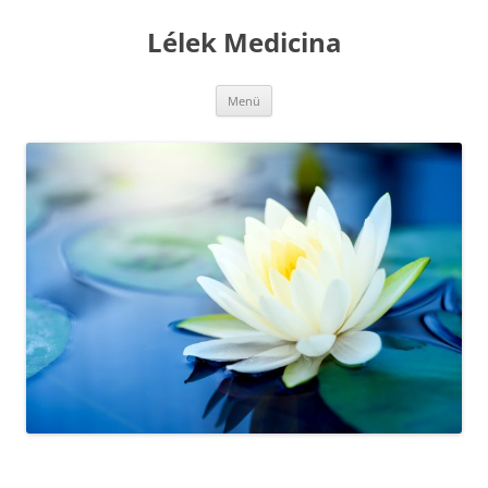
Kilépés
a
Lélek Medicina
tartalomba
Menü