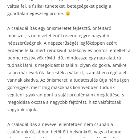
váltsa fel, a fizikai tüneteket, betegségeket pedig a
gondtalan egészség öröme.
A családállítás egy önismeretet fejlesztő, önfeltáró
módszer, s nem véletlenül örvend egyre nagyobb
népszerűségnek. A népszerűségét legfőképpen azért
érdemelte ki, mert rendkívül hatékony és pontos, emellett a
benne résztvevők rövid idő, mindössze egy nap alatt rá
tudnak látni, s megoldást is találni olyan dolgokra, amikre
talán már évek óta keresték a választ, s amikben régóta el
vannak akadva. Az önismeret, a tudatosulás útja néha igen
göröngyös, mert míg másoknak könnyebben tudunk
segíteni, gyakran pont a saját problémáink megfejtése, s
megoldása okozza a nagyobb fejtörést, hisz vakfoltosak
vagyunk rájuk.
A családállítás a nevével ellentétben nem csupán a
családunkról, abban betöltött helyünkről, vagy a benne