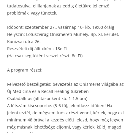
tudatosulva, elillanjanak az eddig életükre jellemző
problémák, vagy tünetek.
Időpont: szeptember 27., vasárnap 10- kb. 19:00 óráig
Helyszín: Lótuszvirág Önismereti Műhely, Bp. XI. kerület,
Kanizsai utca 26.
Részvételi díj állítóként: 18e Ft
(Ha csak segítőként veszel részt: 8e Ft)
A program részei:
Felvezető beszélgetés: bevezetés az Önismeret világába az
Új Medicina és a Recall Healing tükrében
Családállítás (állításonként kb. 1-1,5 óra)
A létszám kiscsoportos (5-6 fő), jelentkezz időben! Ha
jelentkeztél, de mégsem tudsz részt venni, kérlek, hogy ezt
minimum 48 órával a kezdés előtt jelezd, hogy még legyen
még másnak lehetősége eljönni, vagy kérlek, küldj magad