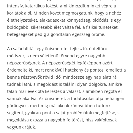
intenzív, katartikus lökést, ami kimozdít minket végre a
korlátok alól. Minden követ megmozgatunk, hogy a nehéz
élethelyzeteket, elakadásokat könnyedség, oldódás, s egy
boldogabb, sikeresebb élet váltsa fel, a fizikai tüneteket,
betegségeket pedig a gondtalan egészség öröme.
A családállítás egy önismeretet fejlesztő, önfeltáró
módszer, s nem véletlenül örvend egyre nagyobb
népszerűségnek. A népszerűségét legfőképpen azért
érdemelte ki, mert rendkívül hatékony és pontos, emellett a
benne résztvevők rövid idő, mindössze egy nap alatt rá
tudnak látni, s megoldást is találni olyan dolgokra, amikre
talán már évek óta keresték a választ, s amikben régóta el
vannak akadva. Az önismeret, a tudatosulás útja néha igen
göröngyös, mert míg másoknak könnyebben tudunk
segíteni, gyakran pont a saját problémáink megfejtése, s
megoldása okozza a nagyobb fejtörést, hisz vakfoltosak
vagyunk rájuk.