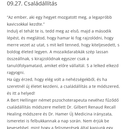
09.27. Családállítás
“Az ember, aki egy hegyet mozgatott meg, a legapróbb
kavicsokkal kezdte.”
Indulj el tehát te is, tedd meg az első, majd a második
lépést, és meglátod, hogy hamar ki fog rajzolódni, hogy
merre vezet az utat, s mit kell tenned, hogy kiteljesedett, s
boldog életed legyen. A mozaikdarabkák szép lassan
összeállnak, s kirajzolódnak egyszer csak a
tanulófolyamataid, amiket előre vállaltál. S a lelked elkezd
ragyogni.
Ha úgy érzed, hogy elég volt a nehézségekből, és ha
szeretnél új életet kezdeni, a családállítás a te módszered,
és itt a helyed!
A Bert Hellinger német pszochoterapeuta nevéhez fűződő
családállítás módszere mellett Dr. Gilbert Renaud Recall
Healing módszere és Dr. Hamer Új Medicina irányzata,
ismeretei is felbukkannak a nap során. Nem érjük be
kevesebbel, mint hogy a felismerések által kapjunk egy