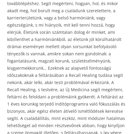
továbblépéshez. Segít megérteni, hogyan, hol, és mikor
akadt meg, hol borult meg a családunk szeretettere, a
karrierterületünk, vagy a belső harmóniánk, vagy
egészségünk, s mi hiányzik, mit kell tenni hozzá, hogy
elérjük. Életünk során számtalan dolog ér minket, ami
kibillenthet a harmóniánkból, az életünk jól körülhatárolt
drámai eseményei mellett olyan sorsunkat befolyásoló
tényezők is vannak, amikre sokan nem gondolnak: a
fogantatásunk, magzati korunk, születésélményünk,
kisgyermekkorunk… Ezeknek az alapvető fontosságú
időszakoknak a feltárásában a Recall Healing tudása segít
nekünk, akár lelki, akár testi problémával érkezünk. A
Recall Healing, s testvére, az Új Medicina segít megérteni,
feltárni és feloldani a problémáink gyökerét. A feltárást az
1 éves korunkig terjedő Indítóprogramra való fókuszálás és
bizonyos, akár egész életen átívelő ismétlődések keresése
segíti. A családállítás, mint eszköz, mint módszer hatalmas
lehetőséget ad minden résztvevőnek abban, hogy kinyíljon
a szeme önmagát illetően, s feltárulhassanak, s így végre,