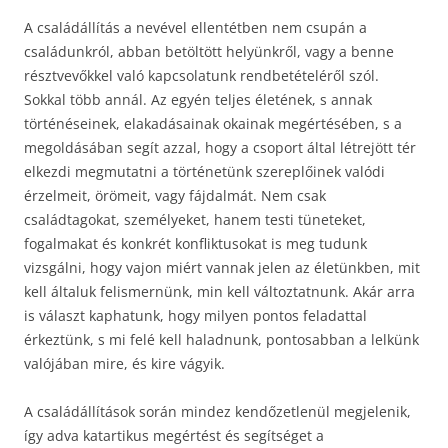
A családállítás a nevével ellentétben nem csupán a
családunkról, abban betöltött helyünkről, vagy a benne
résztvevőkkel való kapcsolatunk rendbetételéről szól.
Sokkal több annál. Az egyén teljes életének, s annak
történéseinek, elakadásainak okainak megértésében, s a
megoldásában segít azzal, hogy a csoport által létrejött tér
elkezdi megmutatni a történetünk szereplőinek valódi
érzelmeit, örömeit, vagy fájdalmát. Nem csak
családtagokat, személyeket, hanem testi tüneteket,
fogalmakat és konkrét konfliktusokat is meg tudunk
vizsgálni, hogy vajon miért vannak jelen az életünkben, mit
kell általuk felismernünk, min kell változtatnunk. Akár arra
is választ kaphatunk, hogy milyen pontos feladattal
érkeztünk, s mi felé kell haladnunk, pontosabban a lelkünk
valójában mire, és kire vágyik.
A családállítások során mindez kendőzetlenül megjelenik,
így adva katartikus megértést és segítséget a