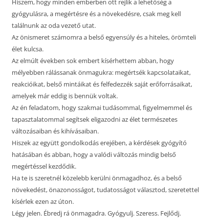
Hiszem, hogy minden emberben ott rejlik a lehetőség a
gyógyulásra, a megértésre és a növekedésre, csak meg kell
találnunk az oda vezető utat.
Az önismeret számomra a belső egyensúly és a hiteles, örömteli
élet kulcsa.
Az elmúlt években sok embert kísérhettem abban, hogy
mélyebben rálássanak önmagukra: megértsék kapcsolataikat,
reakcióikat, belső mintáikat és felfedezzék saját erőforrásaikat,
amelyek már eddig is bennük voltak.
Az én feladatom, hogy szakmai tudásommal, figyelmemmel és
tapasztalatommal segítsek eligazodni az élet természetes
változásaiban és kihívásaiban.
Hiszek az együtt gondolkodás erejében, a kérdések gyógyító
hatásában és abban, hogy a valódi változás mindig belső
megértéssel kezdődik.
Ha te is szeretnél közelebb kerülni önmagadhoz, és a belső
növekedést, önazonosságot, tudatosságot választod, szeretettel
kísérlek ezen az úton.
Légy jelen. Ébredj rá önmagadra. Gyógyulj. Szeress. Fejlődj.