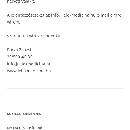
helyett valakit.
A jelentkezéseteket az info@lelekmedicina.hu e-mail címre
várom.
Szeretettel várok Mindenkit!
Borza Zsuzsi
20/590-46-36
info@lelekmedicina.hu
www.lelekmedicina.hu
KÖZELGŐ ESEMÉNYEK
No events are found.