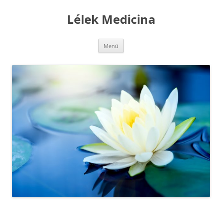
Kilépés
a
Lélek Medicina
tartalomba
Menü