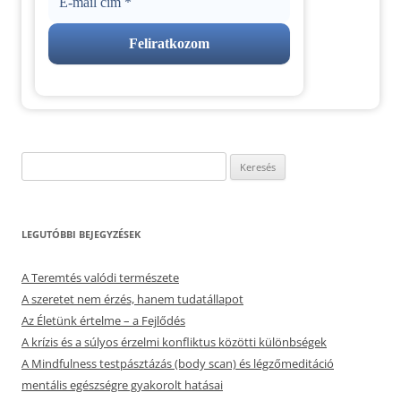
Keresés:
LEGUTÓBBI BEJEGYZÉSEK
A Teremtés valódi természete
A szeretet nem érzés, hanem tudatállapot
Az Életünk értelme – a Fejlődés
A krízis és a súlyos érzelmi konfliktus közötti különbségek
A Mindfulness testpásztázás (body scan) és légzőmeditáció
mentális egészségre gyakorolt hatásai