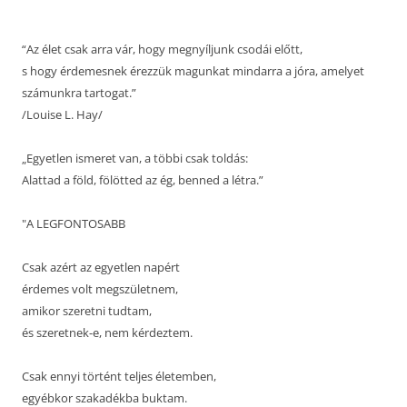
“Az élet csak arra vár, hogy megnyíljunk csodái előtt,
s hogy érdemesnek érezzük magunkat mindarra a jóra, amelyet
számunkra tartogat.”
/Louise L. Hay/
„Egyetlen ismeret van, a többi csak toldás:
Alattad a föld, fölötted az ég, benned a létra.”
"A LEGFONTOSABB
Csak azért az egyetlen napért
érdemes volt megszületnem,
amikor szeretni tudtam,
és szeretnek-e, nem kérdeztem.
Csak ennyi történt teljes életemben,
egyébkor szakadékba buktam.