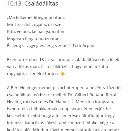
10.13. Családállítás
„Ma lelkemet libegni bontom,
Mint zászlót zúgat szűzi szél,
Kitűzve büszke bástyaponton,
Magasra leng a horizonton,
És leng s ragyog és leng s zenél.” Tóth Árpád
Ezen az október 13-ai, vasárnapi családállításon is a lélek
van a fókuszban, és a célkitűzés, hogy minél inkább
ragyogni, s zenélni tudjon.
A Bert Hellinger német pszochoterapeuta nevéhez fűződő
családállítás módszere mellett Dr. Gilbert Renaud Recall
Healing módszere és Dr. Hamer Új Medicina irányzata,
ismeretei is felbukkannak a nap során. Nem érjük be
kevesebbel, mint hogy a felismerések által kapjunk egy
intenzív, katartikus lökést, ami kimozdít minket végre a
korlátok alól. Minden követ megmozgatunk, hogy a nehéz