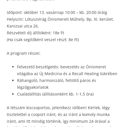
Időpont: október 13. vasárnap 10:00 – kb. 20:00 óráig
Helyszín: Lótuszvirág Önismereti Műhely, Bp. XI. kerület,
Kanizsai utca 26.
Részvételi díj állítóként: 18e Ft
(Ha csak segítőként veszel részt: 8e Ft)
A program részei:
Felvezető beszélgetés: bevezetés az Önismeret
világába az Új Medicina és a Recall Healing tükrében
Ráhangoló, harmonizáló, feltöltő páros és
légzőgyakorlatok
Családállítás (állításonként kb. 1-1,5 óra)
A létszám kiscsoportos, jelentkezz időben! Kérlek, légy
tisztelettel a csoport iránt, és az iránt a komoly munka
iránt, ami itt mindig történik, így minimum 24 órával a