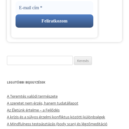
Keresés:
LEGUTÓBBI BEJEGYZÉSEK
A Teremtés valódi természete
A szeretet nem érzés, hanem tudatállapot
Az Életünk értelme – a Fejlődés
A krízis és a súlyos érzelmi konfliktus közötti különbségek
A Mindfulness testpásztázás (body scan) és légzőmeditáció