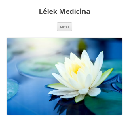
Kilépés
a
Lélek Medicina
tartalomba
Menü