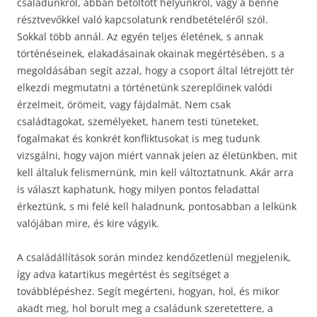
családunkról, abban betöltött helyünkről, vagy a benne
résztvevőkkel való kapcsolatunk rendbetételéről szól.
Sokkal több annál. Az egyén teljes életének, s annak
történéseinek, elakadásainak okainak megértésében, s a
megoldásában segít azzal, hogy a csoport által létrejött tér
elkezdi megmutatni a történetünk szereplőinek valódi
érzelmeit, örömeit, vagy fájdalmát. Nem csak
családtagokat, személyeket, hanem testi tüneteket,
fogalmakat és konkrét konfliktusokat is meg tudunk
vizsgálni, hogy vajon miért vannak jelen az életünkben, mit
kell általuk felismernünk, min kell változtatnunk. Akár arra
is választ kaphatunk, hogy milyen pontos feladattal
érkeztünk, s mi felé kell haladnunk, pontosabban a lelkünk
valójában mire, és kire vágyik.
A családállítások során mindez kendőzetlenül megjelenik,
így adva katartikus megértést és segítséget a
továbblépéshez. Segít megérteni, hogyan, hol, és mikor
akadt meg, hol borult meg a családunk szeretettere, a