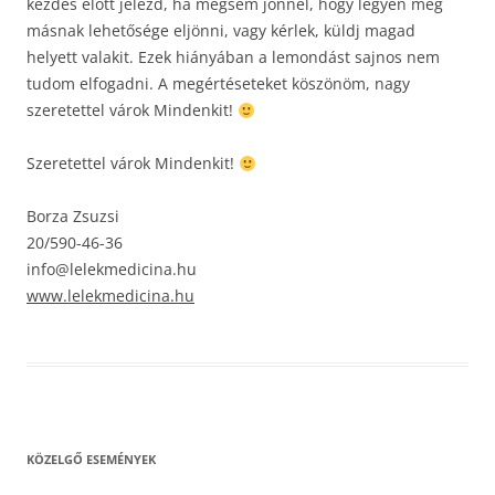
kezdés előtt jelezd, ha mégsem jönnél, hogy legyen még
másnak lehetősége eljönni, vagy kérlek, küldj magad
helyett valakit. Ezek hiányában a lemondást sajnos nem
tudom elfogadni. A megértéseteket köszönöm, nagy
szeretettel várok Mindenkit!
Szeretettel várok Mindenkit!
Borza Zsuzsi
20/590-46-36
info@lelekmedicina.hu
www.lelekmedicina.hu
KÖZELGŐ ESEMÉNYEK