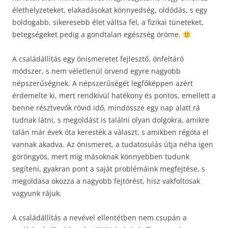
élethelyzeteket, elakadásokat könnyedség, oldódás, s egy
boldogabb, sikeresebb élet váltsa fel, a fizikai tüneteket,
betegségeket pedig a gondtalan egészség öröme.
A családállítás egy önismeretet fejlesztő, önfeltáró
módszer, s nem véletlenül örvend egyre nagyobb
népszerűségnek. A népszerűségét legfőképpen azért
érdemelte ki, mert rendkívül hatékony és pontos, emellett a
benne résztvevők rövid idő, mindössze egy nap alatt rá
tudnak látni, s megoldást is találni olyan dolgokra, amikre
talán már évek óta keresték a választ, s amikben régóta el
vannak akadva. Az önismeret, a tudatosulás útja néha igen
göröngyös, mert míg másoknak könnyebben tudunk
segíteni, gyakran pont a saját problémáink megfejtése, s
megoldása okozza a nagyobb fejtörést, hisz vakfoltosak
vagyunk rájuk.
A családállítás a nevével ellentétben nem csupán a