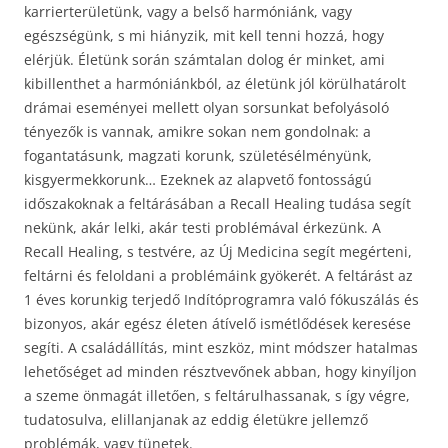
karrierterületünk, vagy a belső harmóniánk, vagy
egészségünk, s mi hiányzik, mit kell tenni hozzá, hogy
elérjük. Életünk során számtalan dolog ér minket, ami
kibillenthet a harmóniánkból, az életünk jól körülhatárolt
drámai eseményei mellett olyan sorsunkat befolyásoló
tényezők is vannak, amikre sokan nem gondolnak: a
fogantatásunk, magzati korunk, születésélményünk,
kisgyermekkorunk… Ezeknek az alapvető fontosságú
időszakoknak a feltárásában a Recall Healing tudása segít
nekünk, akár lelki, akár testi problémával érkezünk. A
Recall Healing, s testvére, az Új Medicina segít megérteni,
feltárni és feloldani a problémáink gyökerét. A feltárást az
1 éves korunkig terjedő Indítóprogramra való fókuszálás és
bizonyos, akár egész életen átívelő ismétlődések keresése
segíti. A családállítás, mint eszköz, mint módszer hatalmas
lehetőséget ad minden résztvevőnek abban, hogy kinyíljon
a szeme önmagát illetően, s feltárulhassanak, s így végre,
tudatosulva, elillanjanak az eddig életükre jellemző
problémák, vagy tünetek.