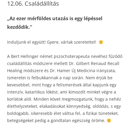
12.06. Családállítás
„Az ezer mérföldes utazás is egy lépéssel
kezdődik.”
Induljunk el együtt! Gyere, várlak szeretettel!
A Bert Hellinger német pszochoterapeuta nevéhez fűződő
családállítás módszere mellett Dr. Gilbert Renaud Recall
Healing módszere és Dr. Hamer Új Medicina irányzata,
ismeretei is felbukkannak a nap során. Nem érjük be
kevesebbel, mint hogy a felismerések által kapjunk egy
intenzív, katartikus lökést, ami kimozdít minket végre a
korlátok alól. Minden követ megmozgatunk, hogy a nehéz
élethelyzeteket, elakadásokat könnyedség, oldódás, s egy
boldogabb, sikeresebb élet váltsa fel, a fizikai tüneteket,
betegségeket pedig a gondtalan egészség öröme.