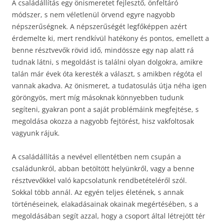
A családállítás egy önismeretet fejlesztő, önfeltáró
módszer, s nem véletlenül örvend egyre nagyobb
népszerűségnek. A népszerűségét legfőképpen azért
érdemelte ki, mert rendkívül hatékony és pontos, emellett a
benne résztvevők rövid idő, mindössze egy nap alatt rá
tudnak látni, s megoldást is találni olyan dolgokra, amikre
talán már évek óta keresték a választ, s amikben régóta el
vannak akadva. Az önismeret, a tudatosulás útja néha igen
göröngyös, mert míg másoknak könnyebben tudunk
segíteni, gyakran pont a saját problémáink megfejtése, s
megoldása okozza a nagyobb fejtörést, hisz vakfoltosak
vagyunk rájuk.
A családállítás a nevével ellentétben nem csupán a
családunkról, abban betöltött helyünkről, vagy a benne
résztvevőkkel való kapcsolatunk rendbetételéről szól.
Sokkal több annál. Az egyén teljes életének, s annak
történéseinek, elakadásainak okainak megértésében, s a
megoldásában segít azzal, hogy a csoport által létrejött tér