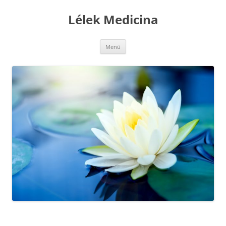
Kilépés
a
Lélek Medicina
tartalomba
Menü