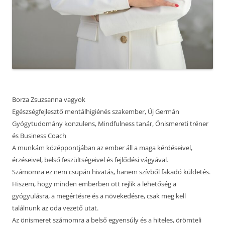
Borza Zsuzsanna vagyok
Egészségfejlesztő mentálhigiénés szakember, Új Germán
Gyógytudomány konzulens, Mindfulness tanár, Önismereti tréner
és Business Coach
A munkám középpontjában az ember áll a maga kérdéseivel,
érzéseivel, belső feszültségeivel és fejlődési vágyával.
Számomra ez nem csupán hivatás, hanem szívből fakadó küldetés.
Hiszem, hogy minden emberben ott rejlik a lehetőség a
gyógyulásra, a megértésre és a növekedésre, csak meg kell
találnunk az oda vezető utat.
Az önismeret számomra a belső egyensúly és a hiteles, örömteli