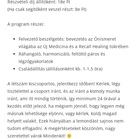
Részvételi díj állítóként: 18e Ft
(Ha csak segítőként veszel részt: 8e Ft)
A program részei:
Felvezető beszélgetés: bevezetés az Önismeret
világába az Új Medicina és a Recall Healing tükrében
Ráhangoló, harmonizáló, feltöltő páros és
légzőgyakorlatok
Családállítás (állításonként kb. 1-1,5 óra)
A létszám kiscsoportos, jelentkezz időben! Kérlek, légy
tisztelettel a csoport iránt, és az iránt a komoly munka
iránt, ami itt mindig történik, így minimum 24 órával a
kezdés előtt jelezd, ha mégsem jönnél, hogy legyen még
másnak lehetősége eljönni, vagy kérlek, küldj magad
helyett valakit. Ezek hiányában a lemondást sajnos nem
tudom elfogadni. A megértéseteket köszönöm, nagy
szeretettel várok Mindenkit!