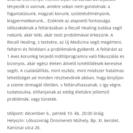
tényezők is vannak, amikre sokan nem gondolnak: a
fogantatásunk, magzati korunk, születésélményünk,
kisgyermekkorunk… Ezeknek az alapvető fontosságú
időszakoknak a feltárásában a Recall Healing tudása segít
nekünk, akár lelki, akár testi problémával érkezünk. A
Recall Healing, s testvére, az Új Medicina segít megérteni,
feltárni és feloldani a problémáink gyökerét. A feltárást az
1 éves korunkig terjedő Indítóprogramra való fókuszálás és
bizonyos, akár egész életen átívelő ismétlődések keresése
segíti. A családállítás, mint eszköz, mint módszer hatalmas
lehetőséget ad minden résztvevőnek abban, hogy kinyíljon
a szeme önmagát illetően, s feltárulhassanak, s így végre,
tudatosulva, elillanjanak az eddig életükre jellemző
problémák, vagy tünetek.
Időpont: december 6., péntek 10- kb. 20:00 óráig
Helyszín: Lótuszvirág Önismereti Műhely, Bp. XI. kerület,
Kanizsai utca 26.