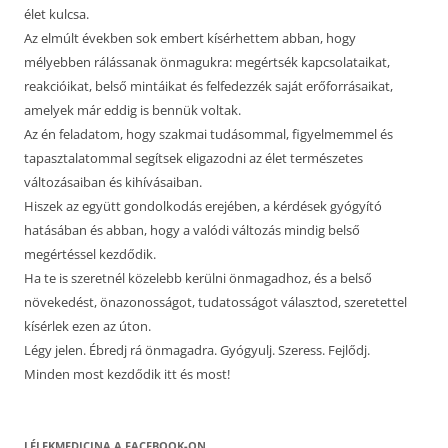
élet kulcsa.
Az elmúlt években sok embert kísérhettem abban, hogy
mélyebben rálássanak önmagukra: megértsék kapcsolataikat,
reakcióikat, belső mintáikat és felfedezzék saját erőforrásaikat,
amelyek már eddig is bennük voltak.
Az én feladatom, hogy szakmai tudásommal, figyelmemmel és
tapasztalatommal segítsek eligazodni az élet természetes
változásaiban és kihívásaiban.
Hiszek az együtt gondolkodás erejében, a kérdések gyógyító
hatásában és abban, hogy a valódi változás mindig belső
megértéssel kezdődik.
Ha te is szeretnél közelebb kerülni önmagadhoz, és a belső
növekedést, önazonosságot, tudatosságot választod, szeretettel
kísérlek ezen az úton.
Légy jelen. Ébredj rá önmagadra. Gyógyulj. Szeress. Fejlődj.
Minden most kezdődik itt és most!
LÉLEKMEDICINA A FACEBOOK-ON