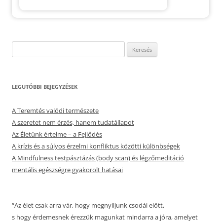
Keresés:
LEGUTÓBBI BEJEGYZÉSEK
A Teremtés valódi természete
A szeretet nem érzés, hanem tudatállapot
Az Életünk értelme – a Fejlődés
A krízis és a súlyos érzelmi konfliktus közötti különbségek
A Mindfulness testpásztázás (body scan) és légzőmeditáció
mentális egészségre gyakorolt hatásai
“Az élet csak arra vár, hogy megnyíljunk csodái előtt,
s hogy érdemesnek érezzük magunkat mindarra a jóra, amelyet