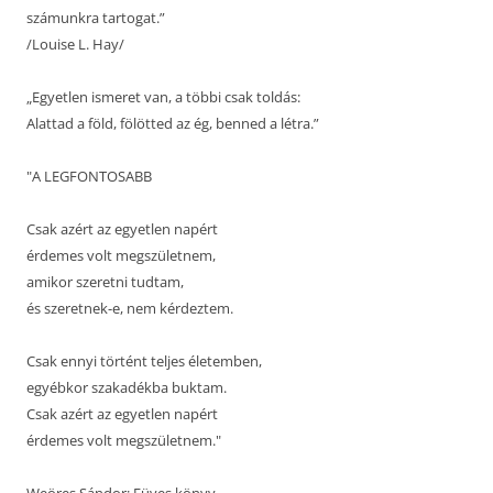
számunkra tartogat.”
/Louise L. Hay/
„Egyetlen ismeret van, a többi csak toldás:
Alattad a föld, fölötted az ég, benned a létra.”
"A LEGFONTOSABB
Csak azért az egyetlen napért
érdemes volt megszületnem,
amikor szeretni tudtam,
és szeretnek-e, nem kérdeztem.
Csak ennyi történt teljes életemben,
egyébkor szakadékba buktam.
Csak azért az egyetlen napért
érdemes volt megszületnem."
Weöres Sándor: Füves könyv