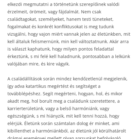
elkezdi megmutatni a történetünk szereplőinek valódi
érzelmeit, örömeit, vagy fájdalmát. Nem csak
családtagokat, személyeket, hanem testi tüneteket,
fogalmakat és konkrét konfliktusokat is meg tudunk
vizsgálni, hogy vajon miért vannak jelen az életünkben, mit
kell általuk felismernünk, min kell változtatnunk. Akár arra
is választ kaphatunk, hogy milyen pontos feladattal
érkeztünk, s mi felé kell haladnunk, pontosabban a lelkünk
valójában mire, és kire vágyik.
A családállítások során mindez kendőzetlenül megjelenik,
így adva katartikus megértést és segítséget a
továbblépéshez. Segít megérteni, hogyan, hol, és mikor
akadt meg, hol borult meg a családunk szeretettere, a
karrierterületünk, vagy a belső harmóniánk, vagy
egészségünk, s mi hiányzik, mit kell tenni hozzá, hogy
elérjük. Életünk során számtalan dolog ér minket, ami
kibillenthet a harmóniánkból, az életünk jól körülhatárolt
drámai eseményei mellett olyan sorsunkat befolyásoló