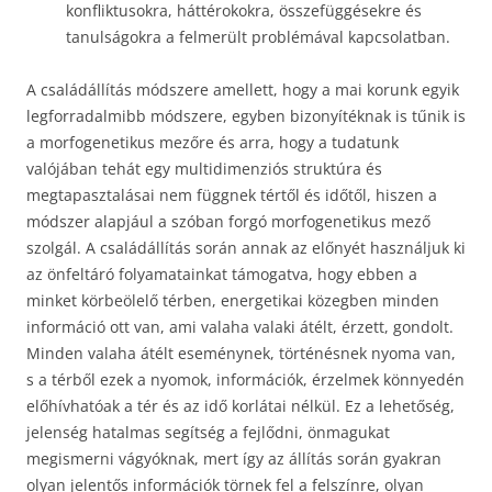
konfliktusokra, háttérokokra, összefüggésekre és
tanulságokra a felmerült problémával kapcsolatban.
A családállítás módszere amellett, hogy a mai korunk egyik
legforradalmibb módszere, egyben bizonyítéknak is tűnik is
a morfogenetikus mezőre és arra, hogy a tudatunk
valójában tehát egy multidimenziós struktúra és
megtapasztalásai nem függnek tértől és időtől, hiszen a
módszer alapjául a szóban forgó morfogenetikus mező
szolgál. A családállítás során annak az előnyét használjuk ki
az önfeltáró folyamatainkat támogatva, hogy ebben a
minket körbeölelő térben, energetikai közegben minden
információ ott van, ami valaha valaki átélt, érzett, gondolt.
Minden valaha átélt eseménynek, történésnek nyoma van,
s a térből ezek a nyomok, információk, érzelmek könnyedén
előhívhatóak a tér és az idő korlátai nélkül. Ez a lehetőség,
jelenség hatalmas segítség a fejlődni, önmagukat
megismerni vágyóknak, mert így az állítás során gyakran
olyan jelentős információk törnek fel a felszínre, olyan