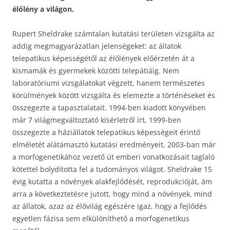
élőlény a világon.
Rupert Sheldrake számtalan kutatási területen vizsgálta az
addig megmagyarázatlan jelenségeket: az állatok
telepatikus képességétől az élőlények előérzetén át a
kismamák és gyermekek közötti telepátiáig. Nem
laboratóriumi vizsgálatokat végzett, hanem természetes
körülmények között vizsgálta és elemezte a történéseket és
összegezte a tapasztalatait. 1994-ben kiadott könyvében
már 7 világmegváltoztató kísérletről írt, 1999-ben
összegezte a háziállatok telepatikus képességeit érintő
elméletét alátámasztó kutatási eredményeit, 2003-ban már
a morfogenetikához vezető út emberi vonatkozásait taglaló
kötettel bolydította fel a tudományos világot. Sheldrake 15
évig kutatta a növények alakfejlődését, reprodukcióját, ám
arra a következtetésre jutott, hogy mind a növények, mind
az állatok, azaz az élővilág egészére igaz, hogy a fejlődés
egyetlen fázisa sem elkülöníthető a morfogenetikus