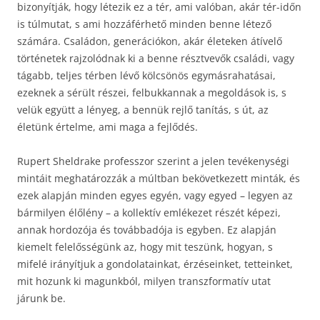
bizonyítják, hogy létezik ez a tér, ami valóban, akár tér-időn
is túlmutat, s ami hozzáférhető minden benne létező
számára. Családon, generációkon, akár életeken átívelő
történetek rajzolódnak ki a benne résztvevők családi, vagy
tágabb, teljes térben lévő kölcsönös egymásrahatásai,
ezeknek a sérült részei, felbukkannak a megoldások is, s
velük együtt a lényeg, a bennük rejlő tanítás, s út, az
életünk értelme, ami maga a fejlődés.
Rupert Sheldrake professzor szerint a jelen tevékenységi
mintáit meghatározzák a múltban bekövetkezett minták, és
ezek alapján minden egyes egyén, vagy egyed – legyen az
bármilyen élőlény – a kollektív emlékezet részét képezi,
annak hordozója és továbbadója is egyben. Ez alapján
kiemelt felelősségünk az, hogy mit teszünk, hogyan, s
mifelé irányítjuk a gondolatainkat, érzéseinket, tetteinket,
mit hozunk ki magunkból, milyen transzformatív utat
járunk be.