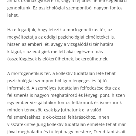
annak okainak gyökeréről, vagy a fejlődési lehetőségeinkről
gondoltunk. Ez pszichológiai szempontból nagyon fontos
lehet.
Ha elfogadjuk, hogy létezik a morfogenetikus tér, az
megváltoztatja az eddigi pszichológiai elméleteket is,
hiszen az emberi lét, avagy a vizsgálódási tér határa
kitágul, s az eddigiek mellett akár egészen más
összefüggések is előkerülhetnek, bekereülhetnek.
A morfogenetikus tér, a kollektív tudattalan léte tehát
pszichológiai szempontból igen lényeges és újító
információ. A személyes tudattalan felfedezése óta ez a
felismerés is nagyon meghatározó és lényegi pont, hiszen
egy ember vizsgálatakor fontos feltárnunk és ismernünk
minden tényezőt, csak így juthatunk el a valódi
felismerésekhez, s ok-okozati feltárásokhoz. Innen
visszatekintve Jung kollektív tudattalan elmélete tehát már
jóval meghaladta és túllépi nagy mestere, Freud tanításait,