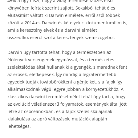
45%-a úgy hiszi, hogy a világ teremtése Mózes első
könyvében leírtak szerint zajlott. Sokakból tehát éles
elutasítást váltott ki Darwin elmélete, erről szól többek
között a 2014-es Darwin és kételyek c. dokumentumfilm is,
ami a keresztény elvek és a darwini elmélet
összeütközéséről szól a keresztények szemszögéből.
Darwin úgy tartotta tehát, hogy a természetben az
élőlények versengenek egymással, és a természetes
szelektálódás által hullanak ki a gyengék, s maradnak fent
az erősek, életképesek. Így mindig a legrátermettebb
egyedek tudják továbbörökíteni a génjeiket, s a fajok így
alkalmazkodnak végül egyre jobban a környezetükhöz. A
klasszikus darwini teremtéselmélet tehát úgy tartja, hogy
az evolúció véletlenszerű folyamatok, események által jött
létre az ősóceánokban, és a fajok széles skálájának
kialakulása az apró változások, mutációk alapján
lehetséges.