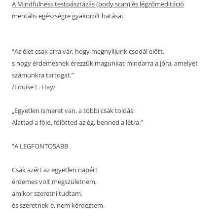
A Mindfulness testpásztázás (body scan) és légzőmeditáció
mentális egészségre gyakorolt hatásai
“Az élet csak arra vár, hogy megnyíljunk csodái előtt,
s hogy érdemesnek érezzük magunkat mindarra a jóra, amelyet
számunkra tartogat.”
/Louise L. Hay/
„Egyetlen ismeret van, a többi csak toldás:
Alattad a föld, fölötted az ég, benned a létra.”
"A LEGFONTOSABB
Csak azért az egyetlen napért
érdemes volt megszületnem,
amikor szeretni tudtam,
és szeretnek-e, nem kérdeztem.