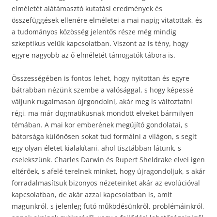
elméletét alátámasztó kutatási eredmények és
összefüggések ellenére elméletei a mai napig vitatottak, és
a tudományos közösség jelentős része még mindig
szkeptikus velük kapcsolatban. Viszont az is tény, hogy
egyre nagyobb az ő elméletét támogatók tábora is.
Összességében is fontos lehet, hogy nyitottan és egyre
bátrabban nézünk szembe a valósággal, s hogy képessé
váljunk rugalmasan újrgondolni, akár meg is változtatni
régi, ma már dogmatikusnak mondott elveket bármilyen
témában. A mai kor emberének megújító gondolatai, s
bátorsága különösen sokat tud formálni a világon, s segít
egy olyan életet kialakítani, ahol tisztábban látunk, s
cselekszünk. Charles Darwin és Rupert Sheldrake elvei igen
eltérőek, s afelé terelnek minket, hogy újragondoljuk, s akár
forradalmasítsuk bizonyos nézeteinket akár az evolúcióval
kapcsolatban, de akár azzal kapcsolatban is, amit
magunkról, s jelenleg futó működésünkről, problémáinkról,