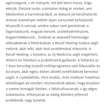
egészségünk, s mi hiányzik, mit kell tenni hozzá, hogy
elérjük. Életünk során számtalan dolog ér minket, ami
kibillenthet a harmóniánkból, az életünk jól körülhatárolt
drámai eseményei mellett olyan sorsunkat befolyásoló
tényezők is vannak, amikre sokan nem gondolnak: a
fogantatásunk, magzati korunk, születésélményünk,
kisgyermekkorunk… Ezeknek az alapvető fontosságú
időszakoknak a feltárásában a Recall Healing tudása segít
nekünk, akár lelki, akár testi problémával érkezünk. A
Recall Healing, s testvére, az Új Medicina segít megérteni,
feltárni és feloldani a problémáink gyökerét. A feltárást az
1 éves korunkig terjedő Indítóprogramra való fókuszálás és
bizonyos, akár egész életen átívelő ismétlődések keresése
segíti. A családállítás, mint eszköz, mint módszer hatalmas
lehetőséget ad minden résztvevőnek abban, hogy kinyíljon
a szeme önmagát illetően, s feltárulhassanak, s így végre,
tudatosulva, elillanjanak az eddig életükre jellemző
problémák, vagy tünetek.