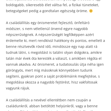
boldogabb, sikeresebb élet váltsa fel, a fizikai tüneteket,
betegségeket pedig a gondtalan egészség öröme.
A családállítás egy önismeretet fejlesztő, önfeltáró
módszer, s nem véletlenül örvend egyre nagyobb
népszerűségnek. A népszerűségét legfőképpen azért
érdemelte ki, mert rendkívül hatékony és pontos, emellett a
benne résztvevők rövid idő, mindössze egy nap alatt rá
tudnak látni, s megoldást is találni olyan dolgokra, amikre
talán már évek óta keresték a választ, s amikben régóta el
vannak akadva. Az önismeret, a tudatosulás útja néha igen
göröngyös, mert míg másoknak könnyebben tudunk
segíteni, gyakran pont a saját problémáink megfejtése, s
megoldása okozza a nagyobb fejtörést, hisz vakfoltosak
vagyunk rájuk.
A családállítás a nevével ellentétben nem csupán a
családunkról, abban betöltött helyünkről, vagy a benne