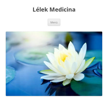
Kilépés
a
Lélek Medicina
tartalomba
Menü