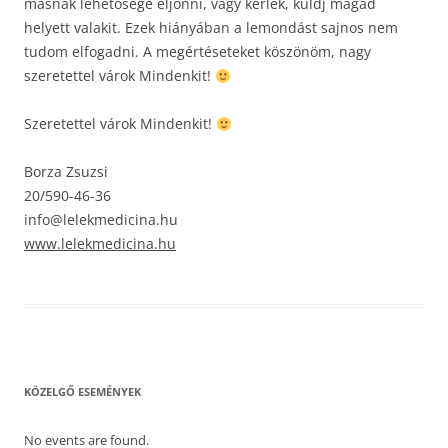
másnak lehetősége eljönni, vagy kérlek, küldj magad
helyett valakit. Ezek hiányában a lemondást sajnos nem
tudom elfogadni. A megértéseteket köszönöm, nagy
szeretettel várok Mindenkit!
Szeretettel várok Mindenkit!
Borza Zsuzsi
20/590-46-36
info@lelekmedicina.hu
www.lelekmedicina.hu
KÖZELGŐ ESEMÉNYEK
No events are found.