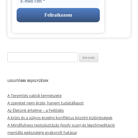
Keresés:
LEGUTÓBBI BEJEGYZÉSEK
A Teremtés valódi természete
A szeretet nem érzés, hanem tudatállapot
Az Életünk értelme – a Fejlődés
A krízis és a súlyos érzelmi konfliktus közötti különbségek
A Mindfulness testpásztázás (body scan) és légzőmeditáció
mentális egészségre gyakorolt hatásai