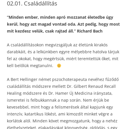
02.01. Családállítás
“Minden ember, minden apró mozzanat életedbe úgy
kerül, hogy azt magad vontad oda. Azt pedig, hogy most
mit kezdesz velük, csak rajtad áll.” Richard Bach
A családállításokon megvizsgáljuk az életünk kirakós
darabkáit, és a lelkünkben egyre mélyebbre hatolva tárjuk
fel az okokat, hogy megértsük, miért teremtettük őket, mit
kell belőlük megtanulni.
A Bert Hellinger német pszochoterapeuta nevéhez fűződő
családállítás módszere mellett Dr. Gilbert Renaud Recall
Healing módszere és Dr. Hamer Új Medicina irányzata,
ismeretei is felbukkannak a nap során. Nem érjük be
kevesebbel, mint hogy a felismerések által kapjunk egy
intenzív, katartikus lökést, ami kimozdít minket végre a
korlátok alól. Minden követ megmozgatunk, hogy a nehéz
élethelyzeteket, elakadásokat könnyedség, oldódás, s egy