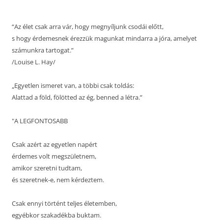
“Az élet csak arra vár, hogy megnyíljunk csodái előtt,
s hogy érdemesnek érezzük magunkat mindarra a jóra, amelyet
számunkra tartogat.”
/Louise L. Hay/
„Egyetlen ismeret van, a többi csak toldás:
Alattad a föld, fölötted az ég, benned a létra.”
"A LEGFONTOSABB
Csak azért az egyetlen napért
érdemes volt megszületnem,
amikor szeretni tudtam,
és szeretnek-e, nem kérdeztem.
Csak ennyi történt teljes életemben,
egyébkor szakadékba buktam.