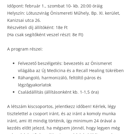
Időpont: február 1., szombat 10- kb. 20:00 óráig
Helyszín: Lótuszvirág Önismereti Műhely, Bp. XI. kerület,
Kanizsai utca 26.
Részvételi díj állítóként: 18e Ft
(Ha csak segítőként veszel részt: 8e Ft)
A program részei:
Felvezető beszélgetés: bevezetés az Önismeret
világába az Új Medicina és a Recall Healing tükrében
Ráhangoló, harmonizáló, feltöltő páros és
légzőgyakorlatok
Családállítás (állításonként kb. 1-1,5 óra)
A létszám kiscsoportos, jelentkezz időben! Kérlek, légy
tisztelettel a csoport iránt, és az iránt a komoly munka
iránt, ami itt mindig történik, így minimum 24 órával a
kezdés előtt jelezd, ha mégsem jönnél, hogy legyen még