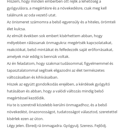
Hiszem, hogy minden emberben ott rejlik a lehetőség a
gyógyulásra, a megértésre és a növekedésre, csak meg kell
találnunk az oda vezető utat.
Az önismeret számomra a belső egyensúly és a hiteles, örömteli
élet kulcsa.
Az elmúlt években sok embert kísérhettem abban, hogy
mélyebben rálássanak önmagukra: megértsék kapcsolataikat,
reakcióikat, belső mintáikat és felfedezzék saját erőforrásaikat,
amelyek már eddig is bennük voltak.
Az én feladatom, hogy szakmai tudásommal, figyelmemmel és
tapasztalatommal segítsek eligazodni az élet természetes
változásaiban és kihívásaiban.
Hiszek az együtt gondolkodás erejében, a kérdések gyógyító
hatásában és abban, hogy a valódi változás mindig belső
megértéssel kezdődik.
Ha te is szeretnél közelebb kerülni önmagadhoz, és a belső
növekedést, önazonosságot, tudatosságot választod, szeretettel
kísérlek ezen az úton.
Légy jelen. Ébredj rá önmagadra. Gyógyulj. Szeress. Fejlődj.