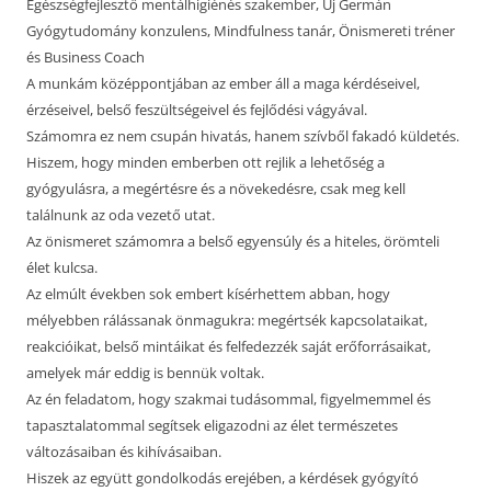
Egészségfejlesztő mentálhigiénés szakember, Új Germán
Gyógytudomány konzulens, Mindfulness tanár, Önismereti tréner
és Business Coach
A munkám középpontjában az ember áll a maga kérdéseivel,
érzéseivel, belső feszültségeivel és fejlődési vágyával.
Számomra ez nem csupán hivatás, hanem szívből fakadó küldetés.
Hiszem, hogy minden emberben ott rejlik a lehetőség a
gyógyulásra, a megértésre és a növekedésre, csak meg kell
találnunk az oda vezető utat.
Az önismeret számomra a belső egyensúly és a hiteles, örömteli
élet kulcsa.
Az elmúlt években sok embert kísérhettem abban, hogy
mélyebben rálássanak önmagukra: megértsék kapcsolataikat,
reakcióikat, belső mintáikat és felfedezzék saját erőforrásaikat,
amelyek már eddig is bennük voltak.
Az én feladatom, hogy szakmai tudásommal, figyelmemmel és
tapasztalatommal segítsek eligazodni az élet természetes
változásaiban és kihívásaiban.
Hiszek az együtt gondolkodás erejében, a kérdések gyógyító