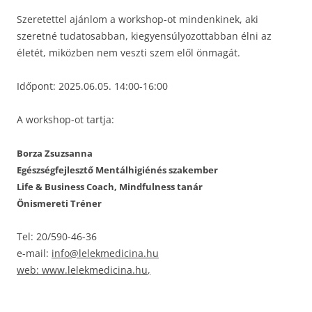
Szeretettel ajánlom a workshop-ot mindenkinek, aki
szeretné tudatosabban, kiegyensúlyozottabban élni az
életét, miközben nem veszti szem elől önmagát.
Időpont: 2025.06.05. 14:00-16:00
A workshop-ot tartja:
Borza Zsuzsanna
Egészségfejlesztő Mentálhigiénés szakember
Life & Business Coach, Mindfulness tanár
Önismereti Tréner
Tel: 20/590-46-36
e-mail:
info@lelekmedicina.hu
web:
www.lelekmedicina.hu
,