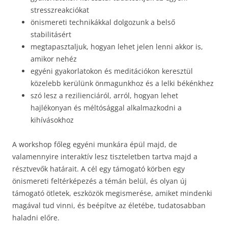
stresszreakciókat
önismereti technikákkal dolgozunk a belső
stabilitásért
megtapasztaljuk, hogyan lehet jelen lenni akkor is,
amikor nehéz
egyéni gyakorlatokon és meditációkon keresztül
közelebb kerülünk önmagunkhoz és a lelki békénkhez
szó lesz a rezilienciáról, arról, hogyan lehet
hajlékonyan és méltósággal alkalmazkodni a
kihívásokhoz
A workshop főleg egyéni munkára épül majd, de
valamennyire interaktív lesz tiszteletben tartva majd a
résztvevők határait. A cél egy támogató körben egy
önismereti feltérképezés a témán belül, és olyan új
támogató ötletek, eszközök megismerése, amiket mindenki
magával tud vinni, és beépítve az életébe, tudatosabban
haladni előre.