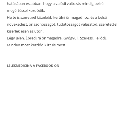
hatásában és abban, hogy a valódi változás mindig belső
megértéssel kezdődik.
Ha te is szeretnél közelebb kerülni önmagadhoz, és a belső
növekedést, önazonosságot, tudatosságot választod, szeretettel
kísérlek ezen az úton.
Légy jelen. Ébredj rá önmagadra. Gyógyulj. Szeress. Fejlődj.
Minden most kezdődik itt és most!
LÉLEKMEDICINA A FACEBOOK-ON