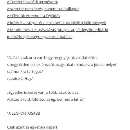
A Teremtés valódi természete
A szeretet nem érzés, hanem tudatállapot
Az Életünk értelme – a Fejlődés
A krízis és a súlyos érzelmi konfliktus közötti különbségek
A Mindfulness testpásztázás (body scan) és légzőmeditáció
mentális egészségre gyakorolt hatásai
“Az élet csak arra vár, hogy megnyíljunk csodái előtt,
s hogy érdemesnek érezzük magunkat mindarra a jóra, amelyet
számunkra tartogat.”
/Louise L. Hay/
„Egyetlen ismeret van, a többi csak toldás:
Alattad a föld, fölötted az ég, benned a létra.”
"A LEGFONTOSABB
Csak azért az egyetlen napért