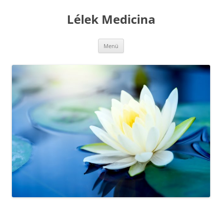
Kilépés
a
Lélek Medicina
tartalomba
Menü