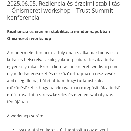
2025.06.05. Rezilencia és érzelmi stabilitás
– Önismereti workshop – Trust Summit
konferencia
Reziliencia és érzelmi stabilitás a mindennapokban –
Önismereti workshop
A modern élet tempója, a folyamatos alkalmazkodás és a
külső és belső elvárások gyakran próbára teszik a belső
egyensúlyunkat. Ezen a kétórás önismereti workshop-on
olyan felismeréseket és eszközöket kapnak a résztvevők,
amik segítik majd őket abban, hogy tudatosítsák a
működésüket, s hogy hatékonyabban mozgósítsák a belső
erőforrásaikat a stresszkezelés és érzelemszabályozás
témájában.
A workshop során:
gyakorlatokon keresztül tudatosítjuk az egyéni