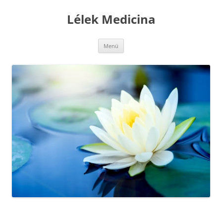
Kilépés
a
Lélek Medicina
tartalomba
Menü