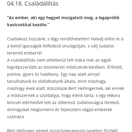
04.18. Családállítás
“Az ember, aki egy hegyet mozgatott meg, a legapróbb
kavicsokkal kezdte.”
Csatlakozz hozzánk, s légy rendíthetetlen! Haladj előre te is
a belső igazságok felfedező országútján, s válj tudatos
teremtő emberré!
A családállítás nem véletlenül lett mára már az egyik
legnépszerűbb az önismereti módszerek körében. Érthető,
pontos, gyors és hatékony. Egy nap alatt annyit
tanulhatunk és oldódhatunk általa, mint máshogy,
máshogy évek alatt. Köszönjük Bert Hellingernek, aki ennek
a módszernek a szülőatyja, hogy elénk tárta, s egy ekkora
kincset elérhetővé tett az útkereső, tudatosságra törekvő,
önmagukat megismerni és fejleszteni vágyó emberek
számára.
Bert Hellinger német pszochoterapeuta nevéhez fűződő