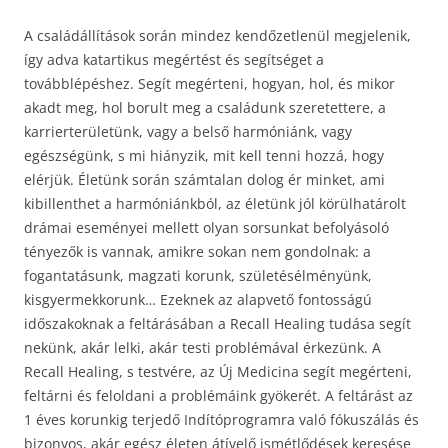
A családállítások során mindez kendőzetlenül megjelenik,
így adva katartikus megértést és segítséget a
továbblépéshez. Segít megérteni, hogyan, hol, és mikor
akadt meg, hol borult meg a családunk szeretettere, a
karrierterületünk, vagy a belső harmóniánk, vagy
egészségünk, s mi hiányzik, mit kell tenni hozzá, hogy
elérjük. Életünk során számtalan dolog ér minket, ami
kibillenthet a harmóniánkból, az életünk jól körülhatárolt
drámai eseményei mellett olyan sorsunkat befolyásoló
tényezők is vannak, amikre sokan nem gondolnak: a
fogantatásunk, magzati korunk, születésélményünk,
kisgyermekkorunk… Ezeknek az alapvető fontosságú
időszakoknak a feltárásában a Recall Healing tudása segít
nekünk, akár lelki, akár testi problémával érkezünk. A
Recall Healing, s testvére, az Új Medicina segít megérteni,
feltárni és feloldani a problémáink gyökerét. A feltárást az
1 éves korunkig terjedő Indítóprogramra való fókuszálás és
bizonyos, akár egész életen átívelő ismétlődések keresése