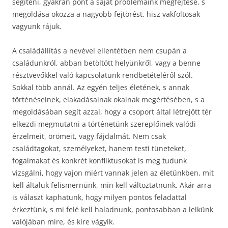
segíteni, gyakran pont a saját problémáink megfejtése, s
megoldása okozza a nagyobb fejtörést, hisz vakfoltosak
vagyunk rájuk.
A családállítás a nevével ellentétben nem csupán a
családunkról, abban betöltött helyünkről, vagy a benne
résztvevőkkel való kapcsolatunk rendbetételéről szól.
Sokkal több annál. Az egyén teljes életének, s annak
történéseinek, elakadásainak okainak megértésében, s a
megoldásában segít azzal, hogy a csoport által létrejött tér
elkezdi megmutatni a történetünk szereplőinek valódi
érzelmeit, örömeit, vagy fájdalmát. Nem csak
családtagokat, személyeket, hanem testi tüneteket,
fogalmakat és konkrét konfliktusokat is meg tudunk
vizsgálni, hogy vajon miért vannak jelen az életünkben, mit
kell általuk felismernünk, min kell változtatnunk. Akár arra
is választ kaphatunk, hogy milyen pontos feladattal
érkeztünk, s mi felé kell haladnunk, pontosabban a lelkünk
valójában mire, és kire vágyik.