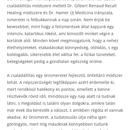
családállítás módszere mellett Dr. Gilbert Renaud Recall
Healing módszere és Dr. Hamer Új Medicina irányzata,
ismeretei is felbukkannak a nap során. Nem érjük be
kevesebbel, mint hogy a felismerések által kapjunk egy
intenzív, katartikus lökést, ami kimozdít minket végre a
korlátok alól. Minden követ megmozgatunk, hogy a nehéz
élethelyzeteket, elakadásokat könnyedség, oldódás, s egy
boldogabb, sikeresebb élet váltsa fel, a fizikai tüneteket,
betegségeket pedig a gondtalan egészség öröme.
A családállítás egy önismeretet fejlesztő, önfeltáró módszer
tehát. A népszerűségét legfőképpen azért érdemelte ki,
mert rendkívül hatékony és pontos, emellett a benne
résztvevők rövid idő, mindössze egy nap alatt rá tudnak
látni, s megoldást is találni olyan dolgokra, amikre talán
már évek óta keresték a választ, s amikben régóta el vannak
akadva. Az önismeret, a tudatosulás útja néha igen
göröngyös, mert míg másoknak könnyebben tudunk