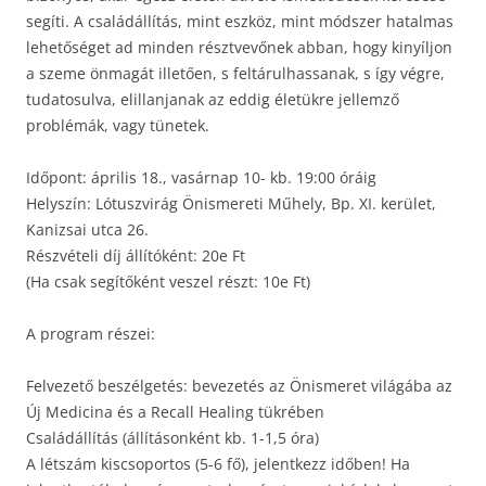
segíti. A családállítás, mint eszköz, mint módszer hatalmas
lehetőséget ad minden résztvevőnek abban, hogy kinyíljon
a szeme önmagát illetően, s feltárulhassanak, s így végre,
tudatosulva, elillanjanak az eddig életükre jellemző
problémák, vagy tünetek.
Időpont: április 18., vasárnap 10- kb. 19:00 óráig
Helyszín: Lótuszvirág Önismereti Műhely, Bp. XI. kerület,
Kanizsai utca 26.
Részvételi díj állítóként: 20e Ft
(Ha csak segítőként veszel részt: 10e Ft)
A program részei:
Felvezető beszélgetés: bevezetés az Önismeret világába az
Új Medicina és a Recall Healing tükrében
Családállítás (állításonként kb. 1-1,5 óra)
A létszám kiscsoportos (5-6 fő), jelentkezz időben! Ha