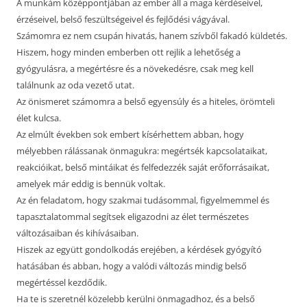
A munkám középpontjában az ember áll a maga kérdéseivel,
érzéseivel, belső feszültségeivel és fejlődési vágyával.
Számomra ez nem csupán hivatás, hanem szívből fakadó küldetés.
Hiszem, hogy minden emberben ott rejlik a lehetőség a
gyógyulásra, a megértésre és a növekedésre, csak meg kell
találnunk az oda vezető utat.
Az önismeret számomra a belső egyensúly és a hiteles, örömteli
élet kulcsa.
Az elmúlt években sok embert kísérhettem abban, hogy
mélyebben rálássanak önmagukra: megértsék kapcsolataikat,
reakcióikat, belső mintáikat és felfedezzék saját erőforrásaikat,
amelyek már eddig is bennük voltak.
Az én feladatom, hogy szakmai tudásommal, figyelmemmel és
tapasztalatommal segítsek eligazodni az élet természetes
változásaiban és kihívásaiban.
Hiszek az együtt gondolkodás erejében, a kérdések gyógyító
hatásában és abban, hogy a valódi változás mindig belső
megértéssel kezdődik.
Ha te is szeretnél közelebb kerülni önmagadhoz, és a belső