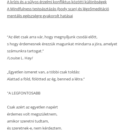
A krízis és a súlyos érzelmi konfliktus közötti különbségek
A Mindfulness testpásztázás (body scan) és légzőmeditáció
mentális egészségre gyakorolt hatásai
“Az élet csak arra vár, hogy megnyíljunk csodái előtt,
s hogy érdemesnek érezzük magunkat mindarra a jóra, amelyet
számunkra tartogat.”
/Louise L. Hay/
„Egyetlen ismeret van, a többi csak toldás:
Alattad a föld, fölötted az ég, benned a létra.”
"A LEGFONTOSABB
Csak azért az egyetlen napért
érdemes volt megszületnem,
amikor szeretni tudtam,
és szeretnek-e, nem kérdeztem.