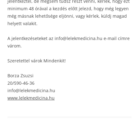
jelentkeztél, de mégsem tudsz részt venni, kérlek, hogy ezt
minimum 48 órával a kezdés előtt jelezd, hogy még legyen
még másnak lehetősége eljönni, vagy kérlek, küldj magad
helyett valakit.
A jelentkezéseteket az info@lelekmedicina.hu e-mail címre
várom.
Szeretettel várok Mindenkit!
Borza Zsuzsi
20/590-46-36
info@lelekmedicina.hu
www.lelekmedicina.hu