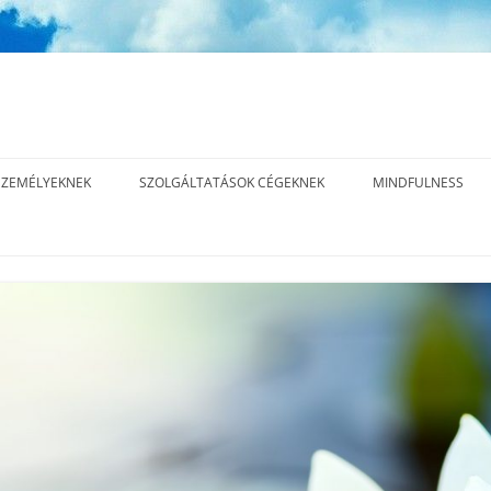
ZEMÉLYEKNEK
SZOLGÁLTATÁSOK CÉGEKNEK
MINDFULNESS
INNER EDGE™ LEADERSHIP
MI A MINDFULNES
METHOD – 15 ALKALMAS
ÁS
MINDFULNESS, T
KOMPLEX EXECUTIVE COACHING
JELENLÉT GYAKOR
PROGRAM
ÁS
EXECUTIVE COACHING
ÁS
ELŐADÁSOK, TRÉNINGEK
CÉGES REFERENCIÁK,
EGYÜTTMŰKÖDÉSEK