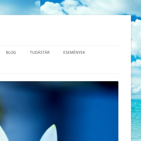
BLOG
TUDÁSTÁR
ESEMÉNYEK
S MBCT?
A TEREMTÉS VALÓDI TERMÉSZETE
AZ ÚJ GERMÁN GYÓGYTUDOMÁNY
2026.06.13. SÉMAÁLLÍTÁS™
ALAPJAI – VIDEÓK
UDATOS
AZ ÉLETÜNK ÉRTELME – A
2026.06.01. CSALÁD – ÉS
LATOK
FEJLŐDÉS
LÉGZŐGYAKORLATOK
LÉLEKÁLLÍTÁS
A KRÍZIS ÉS A SÚLYOS ÉRZELMI
KÖNYVAJÁNLÓ
2026.04.12. CSALÁD -ÉS
KONFLIKTUS KÖZÖTTI
LÉLEKÁLLÍTÁS
KÜLÖNBSÉGEK
2026.03.14. TRANSZFORMATÍV
A MINDFULNESS TESTPÁSZTÁZÁS
LÉLEKÁLLÍTÁS
(BODY SCAN) ÉS LÉGZŐMEDITÁCIÓ
2026.03.03. SZERETET –