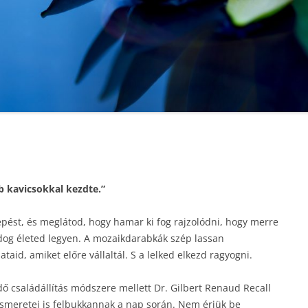
b kavicsokkal kezdte.”
lépést, és meglátod, hogy hamar ki fog rajzolódni, hogy merre
boldog életed legyen. A mozaikdarabkák szép lassan
taid, amiket előre vállaltál. S a lelked elkezd ragyogni.
 családállítás módszere mellett Dr. Gilbert Renaud Recall
ismeretei is felbukkannak a nap során. Nem érjük be