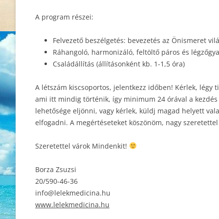
A program részei:
Felvezető beszélgetés: bevezetés az Önismeret vil
Ráhangoló, harmonizáló, feltöltő páros és légzőgya
Családállítás (állításonként kb. 1-1,5 óra)
A létszám kiscsoportos, jelentkezz időben! Kérlek, légy ti
ami itt mindig történik, így minimum 24 órával a kezdé
lehetősége eljönni, vagy kérlek, küldj magad helyett v
elfogadni. A megértéseteket köszönöm, nagy szeretettel
Szeretettel várok Mindenkit!
Borza Zsuzsi
20/590-46-36
info@lelekmedicina.hu
www.lelekmedicina.hu