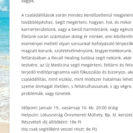
vágyik.
A családállítások során mindez kendőzetlenül megjelenik
továbblépéshez. Segít megérteni, hogyan, hol, és mikor 
karrierterületünk, vagy a belső harmóniánk, vagy egészsé
Életünk során számtalan dolog ér minket, ami kibillenth
eseményei mellett olyan sorsunkat befolyásoló tényező
magzati korunk, születésélményünk, kisgyermekkorunk…
feltárásában a Recall Healing tudása segít nekünk, akár l
testvére, az Új Medicina segít megérteni, feltárni és fel
terjedő Indítóprogramra való fókuszálás és bizonyos, aká
családállítás, mint eszköz, mint módszer hatalmas lehe
szeme önmagát illetően, s feltárulhassanak, s így végre,
problémák, vagy tünetek.
Időpont: január 19., vasárnap 10- kb. 20:00 óráig
Helyszín: Lótuszvirág Önismereti Műhely, Bp. XI. kerület
Részvételi díj állítóként: 18e Ft
(Ha csak segítőként veszel részt: 8e Ft)