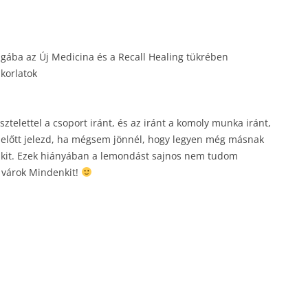
ágába az Új Medicina és a Recall Healing tükrében
korlatok
sztelettel a csoport iránt, és az iránt a komoly munka iránt,
s előtt jelezd, ha mégsem jönnél, hogy legyen még másnak
alakit. Ezek hiányában a lemondást sajnos nem tudom
 várok Mindenkit!