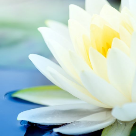
RF
AT