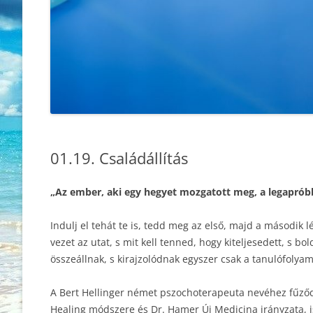
01.19. Családállítás
„Az ember, aki egy hegyet mozgatott meg, a legaprób
Indulj el tehát te is, tedd meg az első, majd a második 
vezet az utat, s mit kell tenned, hogy kiteljesedett, s 
összeállnak, s kirajzolódnak egyszer csak a tanulófolyama
A Bert Hellinger német pszochoterapeuta nevéhez fűződő
Healing módszere és Dr. Hamer Új Medicina irányzata, 