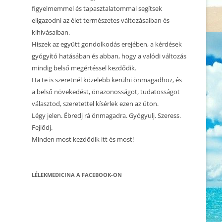
CSALÁDÁLLÍTÁS 1.
figyelmemmel és tapasztalatommal segítsek
eligazodni az élet természetes változásaiban és
2023.12.10. CSALÁDÁLLÍTÁS
kihívásaiban.
Hiszek az együtt gondolkodás erejében, a kérdések
2023.12.02. CSALÁDÁLLÍTÁS
gyógyító hatásában és abban, hogy a valódi változás
2023.10.23. CSALÁDÁLLÍTÁS
mindig belső megértéssel kezdődik.
Ha te is szeretnél közelebb kerülni önmagadhoz, és
2023.05.21. CSALÁDÁLLÍTÁS
a belső növekedést, önazonosságot, tudatosságot
választod, szeretettel kísérlek ezen az úton.
2023.05.01. CSALÁDÁLLÍTÁS
Légy jelen. Ébredj rá önmagadra. Gyógyulj. Szeress.
2023.04.22. CSALÁDÁLLÍTÁS
Fejlődj.
Minden most kezdődik itt és most!
2023.03.15. CSALÁDÁLLÍTÁS
2022.10.16. CSALÁDÁLLÍTÁS
LÉLEKMEDICINA A FACEBOOK-ON
2022.10.22. CSALÁDÁLLÍTÁS –
BÉCS, AUSZTRIA
2022.09.17. CSALÁDÁLLÍTÁS