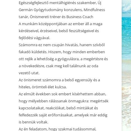
2025.01.25. CSALÁDÁLLÍTÁS
Egészségfejlesztő mentálhigiénés szakember, Új
KEZDŐDIK
Germán Gyógytudomány konzulens, Mindfulness
2024.11.25. MEDITÁCIÓ ÉS
tanár, Önismereti tréner és Business Coach
BEMUTATKOZÁS
ÖNISMERET – WORKSHOP
A munkám középpontjában az ember áll a maga
kérdéseivel, érzéseivel, belső feszültségeivel és
2024.11.04. MEDITÁCIÓ ÉS
fejlődési vágyával.
ÖNISMERET – WORKSHOP
Számomra ez nem csupán hivatás, hanem szívből
2024.10.21. MEDITÁCIÓ ÉS
fakadó küldetés. Hiszem, hogy minden emberben
ÖNISMERET – WORKSHOP
ott rejlik a lehetőség a gyógyulásra, a megértésre és
a növekedésre, csak meg kell találnunk az oda
2024.09.30. MEDITÁCIÓ ÉS
vezető utat.
ÖNISMERET – WORKSHOP
Az önismeret számomra a belső egyensúly és a
hiteles, örömteli élet kulcsa.
2024.09.16. MEDITÁCIÓ ÉS
Az elmúlt években sok embert kísérhettem abban,
ÖNISMERET – WORKSHOP
hogy mélyebben rálássanak önmagukra: megértsék
BETELT! 2023.12.30. ÉVZÁRÓ
kapcsolataikat, reakcióikat, belső mintáikat és
CSALÁDÁLLÍTÁS 2.
felfedezzék saját erőforrásaikat, amelyek már eddig
is bennük voltak.
BETELT! 2023.12.29. ÉVZÁRÓ
Az én feladatom, hogy szakmai tudásommal,