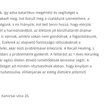
, így adva katartikus megértést és segítséget a
akadt meg, hol borult meg a családunk szeretettere, a
günk, s mi hiányzik, mit kell tenni hozzá, hogy elérjük.
et a harmóniánkból, az életünk jól körülhatárolt drámai
k is vannak, amikre sokan nem gondolnak: a fogantatásunk,
 Ezeknek az alapvető fontosságú időszakoknak a
elki, akár testi problémával érkezünk. A Recall Healing, s
oldani a problémáink gyökerét. A feltárást az 1 éves korunkig
r egész életen átívelő ismétlődések keresése segíti. A
tőséget ad minden résztvevőnek abban, hogy kinyíljon a
 tudatosulva, elillanjanak az eddig életükre jellemző
, Kanizsai utca 26.