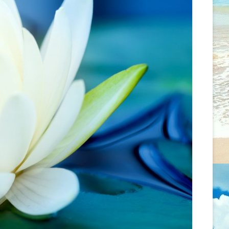
MENTÁLIS EGÉSZSÉGRE
ÖNISMERETI ÉS MEDITÁCIÓS
GYAKOROLT HATÁSAI
WORKSHOP
AZ EGÉSZSÉG ÉS A BETEGSÉG
2026.02.07. CSALÁD -ÉS
FOGALMAINAK ALAKULÁSA
LÉLEKÁLLÍTÁS
ASZKLÉPIOSZTÓL A
PSZICHOSZOMATIKUS
2026.01.18. CSALÁD –
ORVOSLÁSON ÁT AZ ÚJ GERMÁN
LÉLEKÁLLÍTÁS
GYÓGYTUDOMÁNYIG
2026.01.13. MEDITÁCIÓ ÉS
ÖNMAGUNKKAL ÉS MÁSOKKAL
ÖNISMERET – WORKSHOP –
VALÓ KAPCSOLTUNK ÚJ SZINTJEI
SZÜLŐSÉG/GONDOSKODÁS
RENDBEN VAN, HA VALAMI
2025.12.14. CSALÁD – ÉS
GONDOD VAN
LÉLEKÁLLÍTÁS
TENGELYBEN MARADNI
2025.12.13. ÉRZELMI GYÓGYULÁS –
ÖNISMERETI ÉS BLOKKOLDÓ NAP
MIT TEHETSZ, HOGY
SZERESSENEK?
2025.12.08. MEDITÁCIÓ ÉS