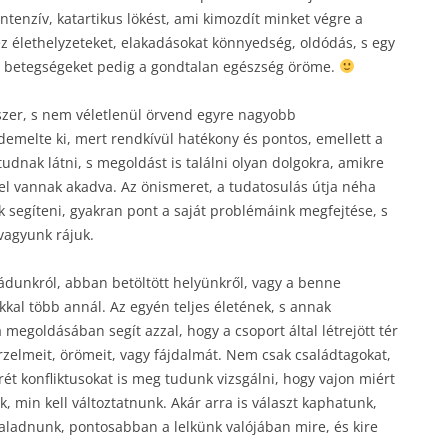
ntenzív, katartikus lökést, ami kimozdít minket végre a
 élethelyzeteket, elakadásokat könnyedség, oldódás, s egy
ket, betegségeket pedig a gondtalan egészség öröme.
dszer, s nem véletlenül örvend egyre nagyobb
emelte ki, mert rendkívül hatékony és pontos, emellett a
udnak látni, s megoldást is találni olyan dolgokra, amikre
 el vannak akadva. Az önismeret, a tudatosulás útja néha
egíteni, gyakran pont a saját problémáink megfejtése, s
vagyunk rájuk.
ádunkról, abban betöltött helyünkről, vagy a benne
kkal több annál. Az egyén teljes életének, s annak
megoldásában segít azzal, hogy a csoport által létrejött tér
rzelmeit, örömeit, vagy fájdalmát. Nem csak családtagokat,
ét konfliktusokat is meg tudunk vizsgálni, hogy vajon miért
k, min kell változtatnunk. Akár arra is választ kaphatunk,
 haladnunk, pontosabban a lelkünk valójában mire, és kire