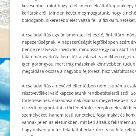
kevesebbel, mint hogy a felismerések által kapjunk egy i
korlátok alól. Minden követ megmozgatunk, hogy a nehéz
boldogabb, sikeresebb élet váltsa fel, a fizikai tünete
A családállítás egy önismeretet fejlesztő, önfeltáró mó
népszerűségnek. A népszerűségét legfőképpen azért érd
benne résztvevők rövid idő, mindössze egy nap alatt rá t
talán már évek óta keresték a választ, s amikben régóta
igen göröngyös, mert míg másoknak könnyebben tudunk s
megoldása okozza a nagyobb fejtörést, hisz vakfoltosak 
A családállítás a nevével ellentétben nem csupán a csal
résztvevőkkel való kapcsolatunk rendbetételéről szól. So
történéseinek, elakadásainak okainak megértésében, s a 
elkezdi megmutatni a történetünk szereplőinek valódi é
személyeket, hanem testi tüneteket, fogalmakat és konkr
vannak jelen az életünkben, mit kell általuk felismernün
hogy milyen pontos feladattal érkeztünk, s mi felé kell