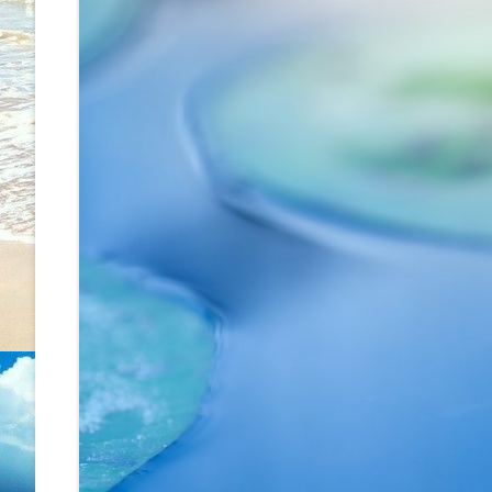
WORKSHOP
ÚJ MEDICINA, BIOLOGIKA
KONZULTÁCIÓ
ENERGIAKEZELÉS – METAMO
MASSZÁZS
SZÜLETÉSTRÉNING
ÖNISMERETI TANFOLYAMOK
RADIESZTÉZIÁS TÉRVIZSGÁL