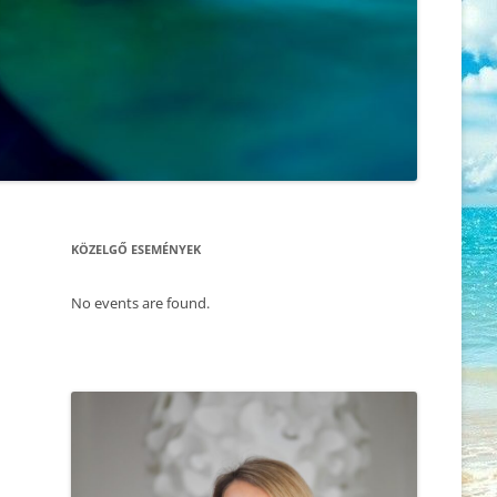
ÖNISMERET – WORKSHOP
KORONAVÍRUS, A TANÍTÓNK –
HOGYAN HOZD KI MOST
2025.11.30. FÉRFI ÉS NŐ –
MAGADBÓL A LEGTÖBBET
ÖNISMERETI ÉS BLOKKOLDÓ NAP
– SZABADULÁS A SÉMÁINK
AMI A CSALÁDÁLLÍTÁST
FOGSÁGÁBÓL
MEGMAGYARÁZZA, AVAGY DR.
RUPERT SHELDRAKE
2025.11.22. CSALÁD – ÉS
MORFOGENETIKUS TÉR ELMÉLETE
LÉLEKÁLLÍTÁS
VS. DARWINI EVOLÚCIÓELMÉLET
KÖZELGŐ ESEMÉNYEK
2025.11.17. MEDITÁCIÓ ÉS
ÉLET AZ ÉLET UTÁN – TÚLVILÁG ÉS
ÖNISMERET – WORKSHOP
REINKARNÁCIÓ
No events are found.
2025.11.09. CSALÁD -ÉS
A LÁTHATÓ ÉS AZON TÚL – A
LÉLEKÁLLÍTÁS
MORFOGENETIKUS MEZŐ
2025.09.27. CSALÁDÁLLÍTÁS
AKI SZERETI ÖNMAGÁT
2025.10.01. MEDITÁCIÓ ÉS
MINDEN PILLANAT EGY ÚJABB
ÖNISMERET – WORKSHOP
ESÉLY, HOGY MINDENT