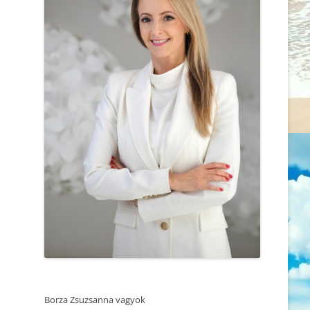
MEGVÁLTOZTASS
2025.06.05. REZILENCIA ÉS
ÉRZELMI STABILITÁS – ÖNISMERETI
MIÉRT AZ ÖNISMERETÜKKEL
WOEKSHOP – TRUST SUMMIT
FOGLALKOZÓ, EMPATIKUS ÉS
KONFERENCIA
TUDATOS NŐK A
LEGMAGÁNYOSABBAK?
2025.04.25. MEDITÁCIÓ ÉS
ÖNISMERET – WORKSHOP
AMIKOR A HITRENDSZER
MEGROPPAN
2025.04.27. CSALÁDÁLLÍTÁS
SZERETSZ, VAGY RAGASZKODSZ?
2025.04.12. CSALÁDÁLLÍTÁS
MINDEN BIRKÁNAK KELL EGY
2025.03.14. MEDITÁCIÓ ÉS
ELNYOMÓ
ÖNISMERET – WORKSHOP
NE A TÜNETET KEZELD, AZ EMBERT
2025.02.22. CSALÁDÁLLÍTÁS
GYÓGYÍTSD!
2025.02.21. MEDITÁCIÓ ÉS
A KI NEM MONDOTT SZAVAK
ÖNISMERET – WORKSHOP
Borza Zsuzsanna vagyok
MINDEN ÚT AZ ELSŐ LÉPÉSSEL