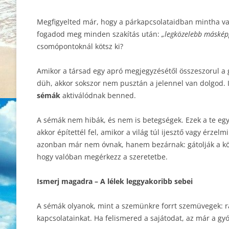
Megfigyelted már, hogy a párkapcsolataidban mintha v
fogadod meg minden szakítás után:
„legközelebb másképp
csomópontoknál kötsz ki?
Amikor a társad egy apró megjegyzésétől összeszorul a 
düh, akkor sokszor nem pusztán a jelennel van dolgod. 
sémák
aktiválódnak benned.
A sémák nem hibák, és nem is betegségek. Ezek a te eg
akkor építettél fel, amikor a világ túl ijesztő vagy érze
azonban már nem óvnak, hanem bezárnak: gátolják a köze
hogy valóban megérkezz a szeretetbe.
Ismerj magadra – A lélek leggyakoribb sebei
A sémák olyanok, mint a szemünkre forrt szemüvegek: raj
kapcsolatainkat. Ha felismered a sajátodat, az már a gyó