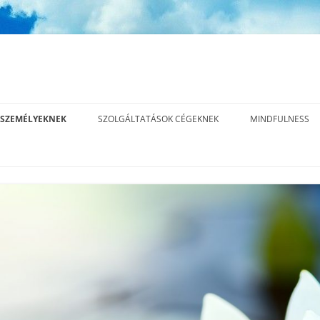
SZEMÉLYEKNEK
SZOLGÁLTATÁSOK CÉGEKNEK
MINDFULNESS
INNER EDGE™ LEADERSHIP
MI A MINDFULN
METHOD – 15 ALKALMAS
ÁS
MINDFULNESS, 
KOMPLEX EXECUTIVE COACHING
JELENLÉT GYAK
PROGRAM
ÁS
EXECUTIVE COACHING
ÁS
ELŐADÁSOK, TRÉNINGEK
CÉGES REFERENCIÁK,
EGYÜTTMŰKÖDÉSEK