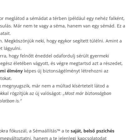
r meglátod a sémádat a térben (például egy nehéz falként,
nosulás. Már nem te vagy a séma, hanem van egy sémád. Ez a
atait.
 Megköszönjük neki, hogy egykor segített túlélni. Amint a
t lágyulni.
rra, hogy felnőtt éneddel odafordulj sérült gyermeki
egész életében vágyott, és végre megtartsd azt a részedet,
lmi élmény
képes új biztonságélményt létrehozni az
tokat.
 megnyugszik, már nem a múltad kísérteteit látod a
al rögzítjük az új valóságot:
„Most már biztonságban
latban is.”
okra fókuszál, a Sémaállítás™ a te
saját, belső pszichés
 megváltoztatni, hanem a te jelenlegi kapcsolatodat