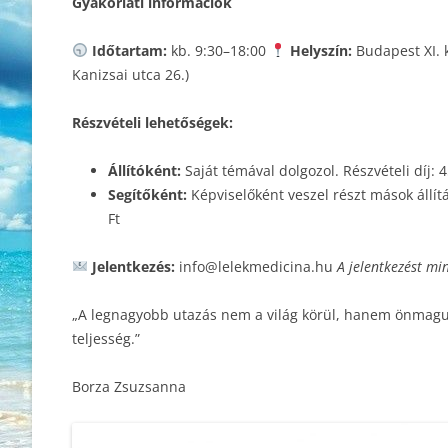
Gyakorlati információk
Időtartam:
kb. 9:30–18:00
Helyszín:
Budapest XI. 
Kanizsai utca 26.)
Részvételi lehetőségek:
Állítóként:
Saját témával dolgozol. Részvételi díj: 4
Segítőként:
Képviselőként veszel részt mások állítá
Ft
Jelentkezés:
info@lelekmedicina.hu
A jelentkezést mi
„A legnagyobb utazás nem a világ körül, hanem önmagun
teljesség.”
Borza Zsuzsanna