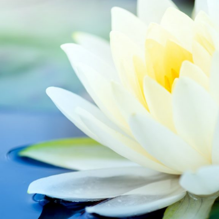
RF
AT