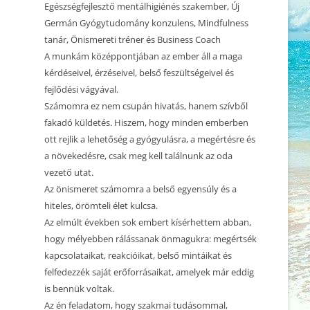
2025.01.25. CSALÁDÁLLÍTÁS
Egészségfejlesztő mentálhigiénés szakember, Új
KEZDŐDIK
Germán Gyógytudomány konzulens, Mindfulness
2024.11.25. MEDITÁCIÓ ÉS
tanár, Önismereti tréner és Business Coach
BEMUTATKOZÁS
ÖNISMERET – WORKSHOP
A munkám középpontjában az ember áll a maga
kérdéseivel, érzéseivel, belső feszültségeivel és
2024.11.04. MEDITÁCIÓ ÉS
fejlődési vágyával.
ÖNISMERET – WORKSHOP
Számomra ez nem csupán hivatás, hanem szívből
2024.10.21. MEDITÁCIÓ ÉS
fakadó küldetés. Hiszem, hogy minden emberben
ÖNISMERET – WORKSHOP
ott rejlik a lehetőség a gyógyulásra, a megértésre és
a növekedésre, csak meg kell találnunk az oda
2024.09.30. MEDITÁCIÓ ÉS
vezető utat.
ÖNISMERET – WORKSHOP
Az önismeret számomra a belső egyensúly és a
hiteles, örömteli élet kulcsa.
2024.09.16. MEDITÁCIÓ ÉS
Az elmúlt években sok embert kísérhettem abban,
ÖNISMERET – WORKSHOP
hogy mélyebben rálássanak önmagukra: megértsék
BETELT! 2023.12.30. ÉVZÁRÓ
kapcsolataikat, reakcióikat, belső mintáikat és
CSALÁDÁLLÍTÁS 2.
felfedezzék saját erőforrásaikat, amelyek már eddig
is bennük voltak.
BETELT! 2023.12.29. ÉVZÁRÓ
Az én feladatom, hogy szakmai tudásommal,