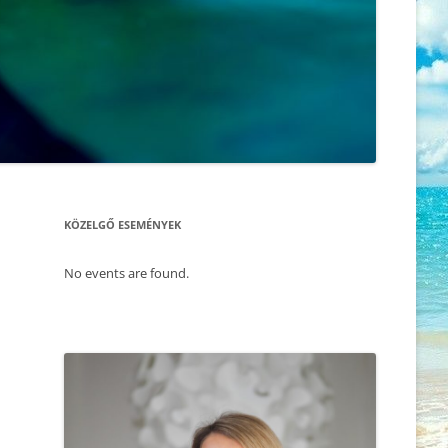
ÖNISMERET – WORKSHOP
KORONAVÍRUS, A TANÍTÓNK –
HOGYAN HOZD KI MOST
2025.11.30. FÉRFI ÉS NŐ –
MAGADBÓL A LEGTÖBBET
ÖNISMERETI ÉS BLOKKOLDÓ NAP
– SZABADULÁS A SÉMÁINK
AMI A CSALÁDÁLLÍTÁST
FOGSÁGÁBÓL
MEGMAGYARÁZZA, AVAGY DR.
RUPERT SHELDRAKE
2025.11.22. CSALÁD – ÉS
MORFOGENETIKUS TÉR ELMÉLETE
LÉLEKÁLLÍTÁS
VS. DARWINI EVOLÚCIÓELMÉLET
KÖZELGŐ ESEMÉNYEK
2025.11.17. MEDITÁCIÓ ÉS
ÉLET AZ ÉLET UTÁN – TÚLVILÁG ÉS
ÖNISMERET – WORKSHOP
REINKARNÁCIÓ
No events are found.
2025.11.09. CSALÁD -ÉS
A LÁTHATÓ ÉS AZON TÚL – A
LÉLEKÁLLÍTÁS
MORFOGENETIKUS MEZŐ
2025.09.27. CSALÁDÁLLÍTÁS
AKI SZERETI ÖNMAGÁT
2025.10.01. MEDITÁCIÓ ÉS
MINDEN PILLANAT EGY ÚJABB
ÖNISMERET – WORKSHOP
ESÉLY, HOGY MINDENT