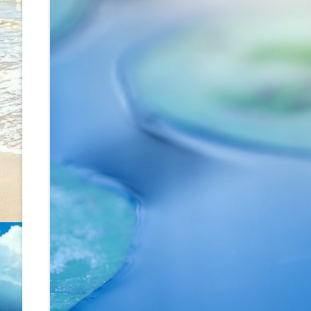
WORKSHOP
ÚJ MEDICINA, BIOLOGIKA
KONZULTÁCIÓ
ENERGIAKEZELÉS – METAMO
MASSZÁZS
SZÜLETÉSTRÉNING
ÖNISMERETI TANFOLYAMOK
RADIESZTÉZIÁS TÉRVIZSGÁL