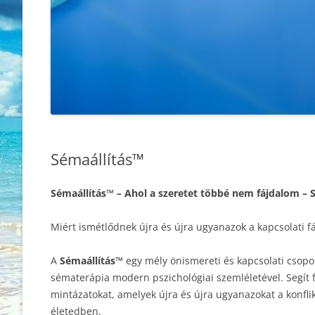
Sémaállítás™
Sémaállítás™ – Ahol a szeretet többé nem fájdalom – 
Miért ismétlődnek újra és újra ugyanazok a kapcsolati f
A
Sémaállítás™
egy mély önismereti és kapcsolati csopor
sématerápia modern pszichológiai szemléletével. Segít f
mintázatokat, amelyek újra és újra ugyanazokat a konfli
életedben.