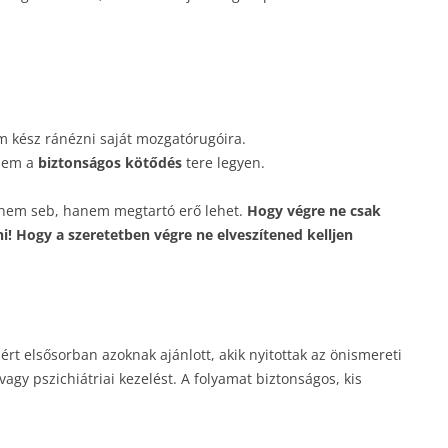
m kész ránézni saját mozgatórugóira.
anem a
biztonságos kötődés
tere legyen.
bé nem seb, hanem megtartó erő lehet.
Hogy végre ne csak
! Hogy a szeretetben végre ne elveszítened kelljen
ért elsősorban azoknak ajánlott, akik nyitottak az önismereti
gy pszichiátriai kezelést. A folyamat biztonságos, kis