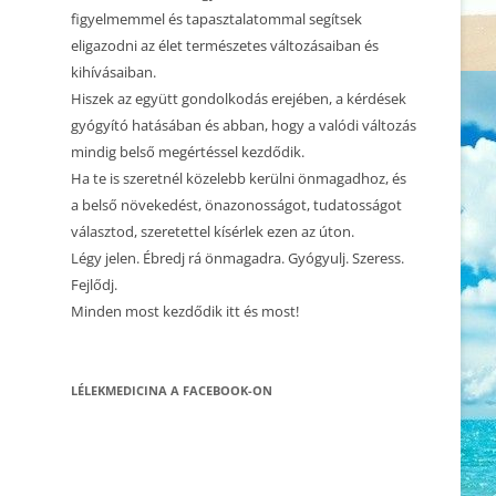
CSALÁDÁLLÍTÁS 1.
figyelmemmel és tapasztalatommal segítsek
eligazodni az élet természetes változásaiban és
2023.12.10. CSALÁDÁLLÍTÁS
kihívásaiban.
Hiszek az együtt gondolkodás erejében, a kérdések
2023.12.02. CSALÁDÁLLÍTÁS
gyógyító hatásában és abban, hogy a valódi változás
2023.10.23. CSALÁDÁLLÍTÁS
mindig belső megértéssel kezdődik.
Ha te is szeretnél közelebb kerülni önmagadhoz, és
2023.05.21. CSALÁDÁLLÍTÁS
a belső növekedést, önazonosságot, tudatosságot
választod, szeretettel kísérlek ezen az úton.
2023.05.01. CSALÁDÁLLÍTÁS
Légy jelen. Ébredj rá önmagadra. Gyógyulj. Szeress.
2023.04.22. CSALÁDÁLLÍTÁS
Fejlődj.
Minden most kezdődik itt és most!
2023.03.15. CSALÁDÁLLÍTÁS
2022.10.16. CSALÁDÁLLÍTÁS
LÉLEKMEDICINA A FACEBOOK-ON
2022.10.22. CSALÁDÁLLÍTÁS –
BÉCS, AUSZTRIA
2022.09.17. CSALÁDÁLLÍTÁS