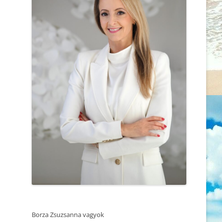
MEGVÁLTOZTASS
2025.06.05. REZILENCIA ÉS
ÉRZELMI STABILITÁS – ÖNISMERETI
MIÉRT AZ ÖNISMERETÜKKEL
WOEKSHOP – TRUST SUMMIT
FOGLALKOZÓ, EMPATIKUS ÉS
KONFERENCIA
TUDATOS NŐK A
LEGMAGÁNYOSABBAK?
2025.04.25. MEDITÁCIÓ ÉS
ÖNISMERET – WORKSHOP
AMIKOR A HITRENDSZER
MEGROPPAN
2025.04.27. CSALÁDÁLLÍTÁS
SZERETSZ, VAGY RAGASZKODSZ?
2025.04.12. CSALÁDÁLLÍTÁS
MINDEN BIRKÁNAK KELL EGY
2025.03.14. MEDITÁCIÓ ÉS
ELNYOMÓ
ÖNISMERET – WORKSHOP
NE A TÜNETET KEZELD, AZ EMBERT
2025.02.22. CSALÁDÁLLÍTÁS
GYÓGYÍTSD!
2025.02.21. MEDITÁCIÓ ÉS
A KI NEM MONDOTT SZAVAK
ÖNISMERET – WORKSHOP
Borza Zsuzsanna vagyok
MINDEN ÚT AZ ELSŐ LÉPÉSSEL