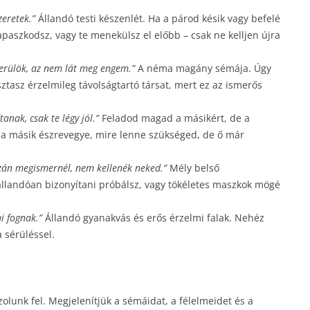
zeretek.”
Állandó testi készenlét. Ha a párod késik vagy befelé
apaszkodsz, vagy te menekülsz el előbb – csak ne kelljen újra
kerülök, az nem lát meg engem.”
A néma magány sémája. Úgy
ztasz érzelmileg távolságtartó társat, mert ez az ismerős
nak, csak te légy jól.”
Feladod magad a másikért, de a
 a másik észrevegye, mire lenne szükséged, de ő már
zán megismernél, nem kellenék neked.”
Mély belső
 állandóan bizonyítani próbálsz, vagy tökéletes maszkok mögé
i fognak.”
Állandó gyanakvás és erős érzelmi falak. Nehéz
 sérüléssel.
zolunk fel. Megjelenítjük a sémáidat, a félelmeidet és a