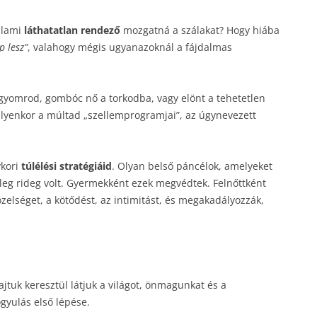
alami
láthatatlan rendező
mozgatná a szálakat? Hogy hiába
 lesz”
, valahogy mégis ugyanazoknál a fájdalmas
gyomrod, gombóc nő a torkodba, vagy elönt a tehetetlen
Ilyenkor a múltad „szellemprogramjai”, az úgynevezett
ykori
túlélési stratégiáid
. Olyan belső páncélok, amelyeket
lmileg rideg volt. Gyermekként ezek megvédtek. Felnőttként
lséget, a kötődést, az intimitást, és megakadályozzák,
tuk keresztül látjuk a világot, önmagunkat és a
gyulás első lépése.