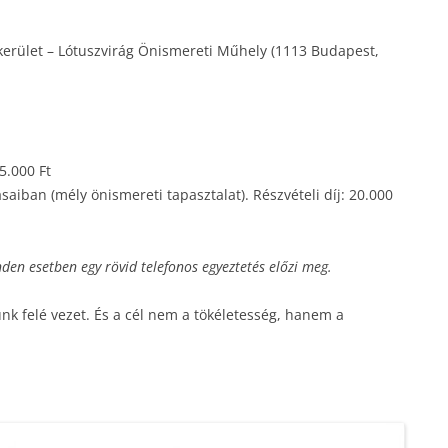
kerület – Lótuszvirág Önismereti Műhely (1113 Budapest,
5.000 Ft
saiban (mély önismereti tapasztalat). Részvételi díj: 20.000
nden esetben egy rövid telefonos egyeztetés előzi meg.
k felé vezet. És a cél nem a tökéletesség, hanem a