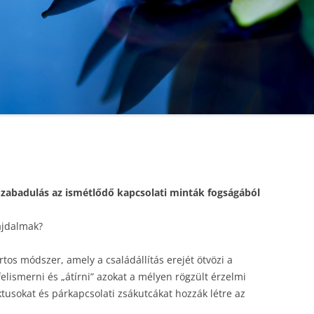
Szabadulás az ismétlődő kapcsolati minták fogságából
ájdalmak?
tos módszer, amely a családállítás erejét ötvözi a
elismerni és „átírni” azokat a mélyen rögzült érzelmi
ktusokat és párkapcsolati zsákutcákat hozzák létre az