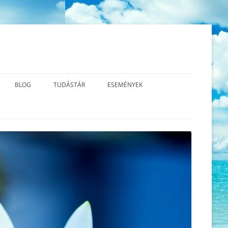
BLOG
TUDÁSTÁR
ESEMÉNYEK
ESS MBCT?
A TEREMTÉS VALÓDI TERMÉSZETE
AZ ÚJ GERMÁN GYÓGYTUDOMÁNY
2026.06.13. SÉMAÁLLÍTÁS™
ALAPJAI – VIDEÓK
TUDATOS
AZ ÉLETÜNK ÉRTELME – A
2026.06.01. CSALÁD – ÉS
ORLATOK
FEJLŐDÉS
LÉGZŐGYAKORLATOK
LÉLEKÁLLÍTÁS
A KRÍZIS ÉS A SÚLYOS ÉRZELMI
KÖNYVAJÁNLÓ
2026.04.12. CSALÁD -ÉS
KONFLIKTUS KÖZÖTTI
LÉLEKÁLLÍTÁS
KÜLÖNBSÉGEK
2026.03.14. TRANSZFORMATÍV
A MINDFULNESS TESTPÁSZTÁZÁS
LÉLEKÁLLÍTÁS
(BODY SCAN) ÉS LÉGZŐMEDITÁCIÓ
2026.03.03. SZERETET –