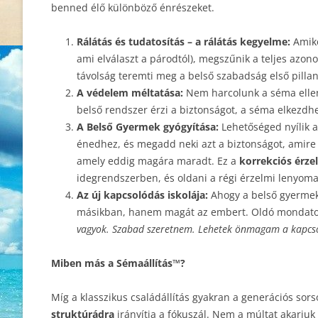
benned élő különböző énrészeket.
Rálátás és tudatosítás – a rálátás kegyelme:
Amiko
ami elválaszt a párodtól), megszűnik a teljes azo
távolság teremti meg a belső szabadság első pillan
A védelem méltatása:
Nem harcolunk a séma ellen.
belső rendszer érzi a biztonságot, a séma elkezdhe
A Belső Gyermek gyógyítása:
Lehetőséged nyílik a
énedhez, és megadd neki azt a biztonságot, amire 
amely eddig magára maradt. Ez a
korrekciós érze
idegrendszerben, és oldani a régi érzelmi lenyoma
Az új kapcsolódás iskolája:
Ahogy a belső gyermek
másikban, hanem magát az embert. Oldó mondatokk
vagyok. Szabad szeretnem. Lehetek önmagam a kapcso
Miben más a Sémaállítás™?
Míg a klasszikus családállítás gyakran a generációs sors
struktúrádra
irányítja a fókuszál. Nem a múltat akarjuk