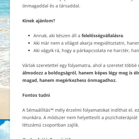
önmagaddal és a társaddal.
Kinek ajánlom?
Annak, aki készen áll a
felelősségvállalásra
.
Aki már nem a világot akarja megváltoztatni, hane
Aki vágyik rá, hogy a párkapcsolata ne harctér, h
Várlak szeretettel egy folyamatra, ahol a szeretet töb
álmodozz a boldogságról, hanem képes légy meg is élni
magad, hanem megérkezhess önmagadhoz.
Fontos tudni
A Sémaállítás™ mély érzelmi folyamatokat indíthat el, ez
munkára. A módszer nem helyettesíti a pszichoterápiát va
létszámú csoportban zajlik.