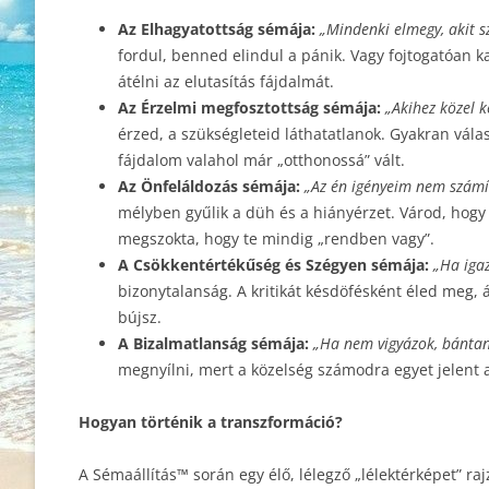
Az Elhagyatottság sémája:
„Mindenki elmegy, akit s
fordul, benned elindul a pánik. Vagy fojtogatóan k
átélni az elutasítás fájdalmát.
Az Érzelmi megfosztottság sémája:
„Akihez közel 
érzed, a szükségleteid láthatatlanok. Gyakran válas
fájdalom valahol már „otthonossá” vált.
Az Önfeláldozás sémája:
„Az én igényeim nem számíta
mélyben gyűlik a düh és a hiányérzet. Várod, hogy
megszokta, hogy te mindig „rendben vagy”.
A Csökkentértékűség és Szégyen sémája:
„Ha iga
bizonytalanság. A kritikát késdöfésként éled meg,
bújsz.
A Bizalmatlanság sémája:
„Ha nem vigyázok, bántan
megnyílni, mert a közelség számodra egyet jelent a
Hogyan történik a transzformáció?
A Sémaállítás™ során egy élő, lélegző „lélektérképet” raj