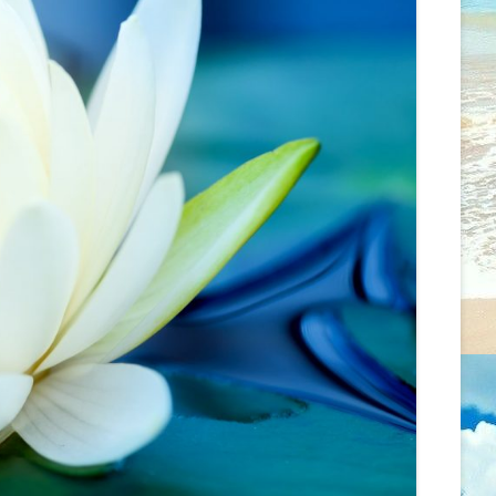
MENTÁLIS EGÉSZSÉGRE
ÖNISMERETI ÉS MEDITÁCIÓS
GYAKOROLT HATÁSAI
WORKSHOP
AZ EGÉSZSÉG ÉS A BETEGSÉG
2026.02.07. CSALÁD -ÉS
FOGALMAINAK ALAKULÁSA
LÉLEKÁLLÍTÁS
ASZKLÉPIOSZTÓL A
PSZICHOSZOMATIKUS
2026.01.18. CSALÁD –
ORVOSLÁSON ÁT AZ ÚJ GERMÁN
LÉLEKÁLLÍTÁS
GYÓGYTUDOMÁNYIG
2026.01.13. MEDITÁCIÓ ÉS
ÖNMAGUNKKAL ÉS MÁSOKKAL
ÖNISMERET – WORKSHOP –
VALÓ KAPCSOLTUNK ÚJ SZINTJEI
SZÜLŐSÉG/GONDOSKODÁS
RENDBEN VAN, HA VALAMI
2025.12.14. CSALÁD – ÉS
GONDOD VAN
LÉLEKÁLLÍTÁS
TENGELYBEN MARADNI
2025.12.13. ÉRZELMI GYÓGYULÁS –
ÖNISMERETI ÉS BLOKKOLDÓ NAP
MIT TEHETSZ, HOGY
SZERESSENEK?
2025.12.08. MEDITÁCIÓ ÉS