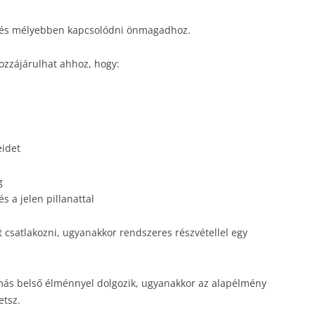
dni és mélyebben kapcsolódni önmagadhoz.
ozzájárulhat ahhoz, hogy:
eidet
g
 a jelen pillanattal
t csatlakozni, ugyanakkor rendszeres részvétellel egy
ás belső élménnyel dolgozik, ugyanakkor az alapélmény
etsz.