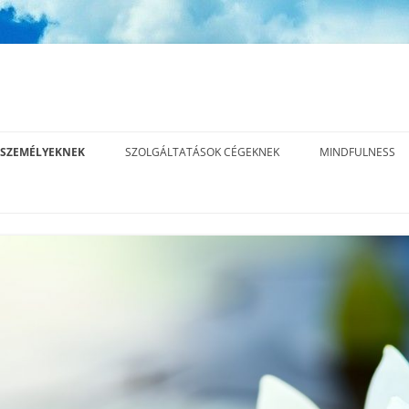
SZEMÉLYEKNEK
SZOLGÁLTATÁSOK CÉGEKNEK
MINDFULNESS
INNER EDGE™ LEADERSHIP
MI A MINDFULN
METHOD – 15 ALKALMAS
ÁS
MINDFULNESS, 
KOMPLEX EXECUTIVE COACHING
JELENLÉT GYAK
PROGRAM
ÁS
EXECUTIVE COACHING
ÁS
ELŐADÁSOK, TRÉNINGEK
CÉGES REFERENCIÁK,
EGYÜTTMŰKÖDÉSEK