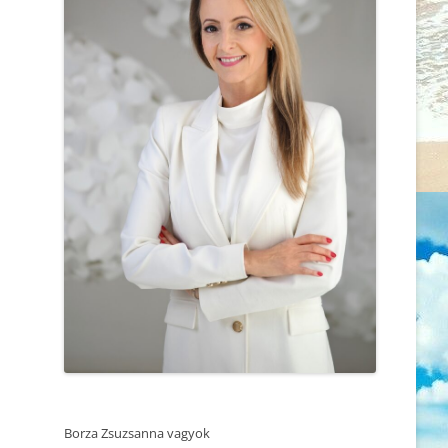
MEGVÁLTOZTASS
2025.06.05. REZILENCIA ÉS
ÉRZELMI STABILITÁS – ÖNISMERETI
MIÉRT AZ ÖNISMERETÜKKEL
WOEKSHOP – TRUST SUMMIT
FOGLALKOZÓ, EMPATIKUS ÉS
KONFERENCIA
TUDATOS NŐK A
LEGMAGÁNYOSABBAK?
2025.04.25. MEDITÁCIÓ ÉS
ÖNISMERET – WORKSHOP
AMIKOR A HITRENDSZER
MEGROPPAN
2025.04.27. CSALÁDÁLLÍTÁS
SZERETSZ, VAGY RAGASZKODSZ?
2025.04.12. CSALÁDÁLLÍTÁS
MINDEN BIRKÁNAK KELL EGY
2025.03.14. MEDITÁCIÓ ÉS
ELNYOMÓ
ÖNISMERET – WORKSHOP
NE A TÜNETET KEZELD, AZ EMBERT
2025.02.22. CSALÁDÁLLÍTÁS
GYÓGYÍTSD!
2025.02.21. MEDITÁCIÓ ÉS
A KI NEM MONDOTT SZAVAK
ÖNISMERET – WORKSHOP
Borza Zsuzsanna vagyok
MINDEN ÚT AZ ELSŐ LÉPÉSSEL