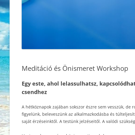
Meditáció és Önismeret Workshop
Egy este, ahol lelassulhatsz, kapcsolódh
csendhez
A hétköznapok zajában sokszor észre sem vesszük, de r
figyelünk, beleveszünk az alkalmazkodásba és túlteljes
saját érzéseinktől. A testünk jelzéseitől. A valódi szüks