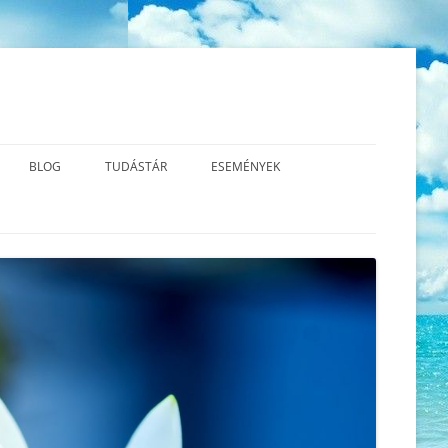
BLOG
TUDÁSTÁR
ESEMÉNYEK
ESS MBCT?
A TEREMTÉS VALÓDI TERMÉSZETE
AZ ÚJ GERMÁN GYÓGYTUDOMÁNY
2026.06.13. SÉMAÁLLÍTÁS™
ALAPJAI – VIDEÓK
TUDATOS
AZ ÉLETÜNK ÉRTELME – A
2026.06.01. CSALÁD – ÉS
ORLATOK
FEJLŐDÉS
LÉGZŐGYAKORLATOK
LÉLEKÁLLÍTÁS
A KRÍZIS ÉS A SÚLYOS ÉRZELMI
KÖNYVAJÁNLÓ
2026.04.12. CSALÁD -ÉS
KONFLIKTUS KÖZÖTTI
LÉLEKÁLLÍTÁS
KÜLÖNBSÉGEK
2026.03.14. TRANSZFORMATÍV
A MINDFULNESS TESTPÁSZTÁZÁS
LÉLEKÁLLÍTÁS
(BODY SCAN) ÉS LÉGZŐMEDITÁCIÓ
2026.03.03. SZERETET –