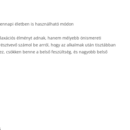
ndennapi életben is használható módon
elaxációs élményt adnak, hanem mélyebb önismereti
 résztvevő számol be arról, hogy az alkalmak után tisztábban
ez, csökken benne a belső feszültség, és nagyobb belső
s