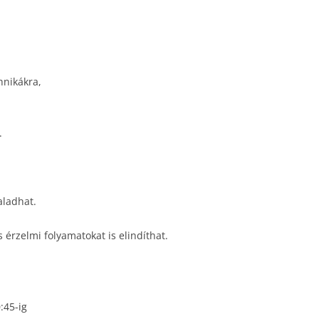
hnikákra,
.
aladhat.
érzelmi folyamatokat is elindíthat.
:45-ig