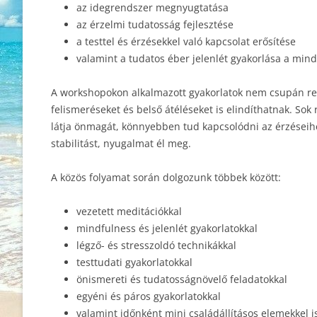
az idegrendszer megnyugtatása
az érzelmi tudatosság fejlesztése
a testtel és érzésekkel való kapcsolat erősítése
valamint a tudatos éber jelenlét gyakorlása a mi
A workshopokon alkalmazott gyakorlatok nem csupán r
felismeréseket és belső átéléseket is elindíthatnak. Sok
látja önmagát, könnyebben tud kapcsolódni az érzéseih
stabilitást, nyugalmat él meg.
A közös folyamat során dolgozunk többek között:
vezetett meditációkkal
mindfulness és jelenlét gyakorlatokkal
légző- és stresszoldó technikákkal
testtudati gyakorlatokkal
önismereti és tudatosságnövelő feladatokkal
egyéni és páros gyakorlatokkal
valamint időnként mini családállításos elemekkel i