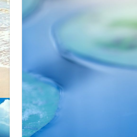
WORKSHOP
ÚJ MEDICINA, BIOLOGIKA
KONZULTÁCIÓ
ENERGIAKEZELÉS – METAMO
MASSZÁZS
SZÜLETÉSTRÉNING
ÖNISMERETI TANFOLYAMOK
RADIESZTÉZIÁS TÉRVIZSGÁL