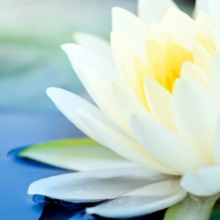
RF
AT