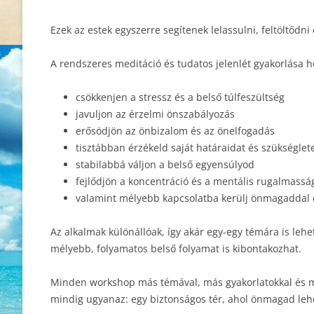
Ezek az estek egyszerre segítenek lelassulni, feltöltő
A rendszeres meditáció és tudatos jelenlét gyakorlása h
csökkenjen a stressz és a belső túlfeszültség
javuljon az érzelmi önszabályozás
erősödjön az önbizalom és az önelfogadás
tisztábban érzékeld saját határaidat és szükséglet
stabilabbá váljon a belső egyensúlyod
fejlődjön a koncentráció és a mentális rugalmassá
valamint mélyebb kapcsolatba kerülj önmagaddal és
Az alkalmak különállóak, így akár egy-egy témára is lehe
mélyebb, folyamatos belső folyamat is kibontakozhat.
Minden workshop más témával, más gyakorlatokkal és m
mindig ugyanaz: egy biztonságos tér, ahol önmagad leh