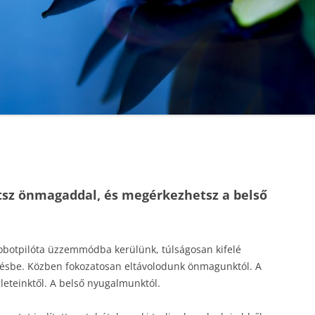
atsz önmagaddal, és megérkezhetsz a belső
obotpilóta üzzemmódba kerülünk, túlságosan kifelé
ítésbe. Közben fokozatosan eltávolodunk önmagunktól. A
égleteinktől. A belső nyugalmunktól.