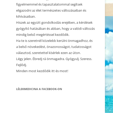
CSALÁDÁLLÍTÁS 1.
figyelmemmel és tapasztalatommal segítsek
eligazodni az élet természetes változásaiban és
2023.12.10. CSALÁDÁLLÍTÁS
kihívásaiban.
Hiszek az együtt gondolkodás erejében, a kérdések
2023.12.02. CSALÁDÁLLÍTÁS
gyógyító hatásában és abban, hogy a valódi változás
2023.10.23. CSALÁDÁLLÍTÁS
mindig belső megértéssel kezdődik.
Ha te is szeretnél közelebb kerülni önmagadhoz, és
2023.05.21. CSALÁDÁLLÍTÁS
a belső növekedést, önazonosságot, tudatosságot
választod, szeretettel kísérlek ezen az úton.
2023.05.01. CSALÁDÁLLÍTÁS
Légy jelen. Ébredj rá önmagadra. Gyógyulj. Szeress.
2023.04.22. CSALÁDÁLLÍTÁS
Fejlődj.
Minden most kezdődik itt és most!
2023.03.15. CSALÁDÁLLÍTÁS
2022.10.16. CSALÁDÁLLÍTÁS
LÉLEKMEDICINA A FACEBOOK-ON
2022.10.22. CSALÁDÁLLÍTÁS –
BÉCS, AUSZTRIA
2022.09.17. CSALÁDÁLLÍTÁS