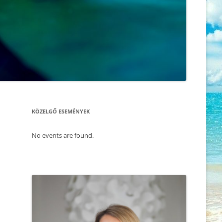
ÖNISMERET – WORKSHOP
KORONAVÍRUS, A TANÍTÓNK –
HOGYAN HOZD KI MOST
2025.11.30. FÉRFI ÉS NŐ –
MAGADBÓL A LEGTÖBBET
ÖNISMERETI ÉS BLOKKOLDÓ NAP
– SZABADULÁS A SÉMÁINK
AMI A CSALÁDÁLLÍTÁST
FOGSÁGÁBÓL
MEGMAGYARÁZZA, AVAGY DR.
RUPERT SHELDRAKE
2025.11.22. CSALÁD – ÉS
MORFOGENETIKUS TÉR ELMÉLETE
LÉLEKÁLLÍTÁS
VS. DARWINI EVOLÚCIÓELMÉLET
KÖZELGŐ ESEMÉNYEK
2025.11.17. MEDITÁCIÓ ÉS
ÉLET AZ ÉLET UTÁN – TÚLVILÁG ÉS
ÖNISMERET – WORKSHOP
REINKARNÁCIÓ
No events are found.
2025.11.09. CSALÁD -ÉS
A LÁTHATÓ ÉS AZON TÚL – A
LÉLEKÁLLÍTÁS
MORFOGENETIKUS MEZŐ
2025.09.27. CSALÁDÁLLÍTÁS
AKI SZERETI ÖNMAGÁT
2025.10.01. MEDITÁCIÓ ÉS
MINDEN PILLANAT EGY ÚJABB
ÖNISMERET – WORKSHOP
ESÉLY, HOGY MINDENT