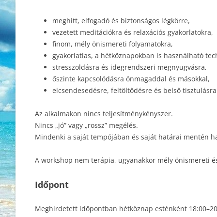
meghitt, elfogadó és biztonságos légkörre,
vezetett meditációkra és relaxációs gyakorlatokra,
finom, mély önismereti folyamatokra,
gyakorlatias, a hétköznapokban is használható tec
stresszoldásra és idegrendszeri megnyugvásra,
őszinte kapcsolódásra önmagaddal és másokkal,
elcsendesedésre, feltöltődésre és belső tisztulásra
Az alkalmakon nincs teljesítménykényszer.
Nincs „jó” vagy „rossz” megélés.
Mindenki a saját tempójában és saját határai mentén h
A workshop nem terápia, ugyanakkor mély önismereti és 
Időpont
Meghirdetett időpontban hétköznap esténként 18:00–20