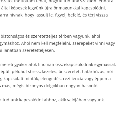
zatot indítottam tehát, hogy ki tudjunk szakadni ebből a
 által képesek legyünk újra önmagunkkal kapcsolódni,
rra hívnak, hogy lassulj le, figyelj befelé, és térj vissza
iztonságos és szeretetteljes térben vagyunk, ahol
máshoz. Ahol nem kell megfelelni, szerepeket vinni vagy
pillanatban szeretetteljesen.
ismereti gyakorlatok finoman összekapcsolódnak egymással.
ül, például stresszkezelés, önszeretet, határhúzás, női-
, kapcsolati minták, elengedés, reziliencia vagy éppen a
és más, mégis bizonyos dolgokban nagyon hasonló.
n tudjunk kapcsolódni ahhoz, akik valójában vagyunk.