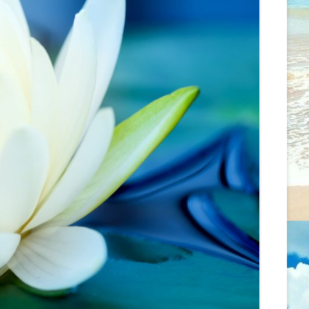
MENTÁLIS EGÉSZSÉGRE
ÖNISMERETI ÉS MEDITÁCIÓS
GYAKOROLT HATÁSAI
WORKSHOP
AZ EGÉSZSÉG ÉS A BETEGSÉG
2026.02.07. CSALÁD -ÉS
FOGALMAINAK ALAKULÁSA
LÉLEKÁLLÍTÁS
ASZKLÉPIOSZTÓL A
PSZICHOSZOMATIKUS
2026.01.18. CSALÁD –
ORVOSLÁSON ÁT AZ ÚJ GERMÁN
LÉLEKÁLLÍTÁS
GYÓGYTUDOMÁNYIG
2026.01.13. MEDITÁCIÓ ÉS
ÖNMAGUNKKAL ÉS MÁSOKKAL
ÖNISMERET – WORKSHOP –
VALÓ KAPCSOLTUNK ÚJ SZINTJEI
SZÜLŐSÉG/GONDOSKODÁS
RENDBEN VAN, HA VALAMI
2025.12.14. CSALÁD – ÉS
GONDOD VAN
LÉLEKÁLLÍTÁS
TENGELYBEN MARADNI
2025.12.13. ÉRZELMI GYÓGYULÁS –
ÖNISMERETI ÉS BLOKKOLDÓ NAP
MIT TEHETSZ, HOGY
SZERESSENEK?
2025.12.08. MEDITÁCIÓ ÉS