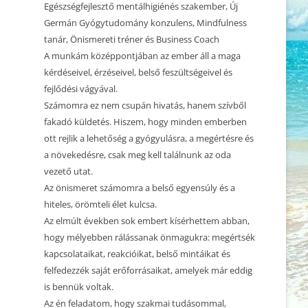
2025.01.25. CSALÁDÁLLÍTÁS
Egészségfejlesztő mentálhigiénés szakember, Új
KEZDŐDIK
Germán Gyógytudomány konzulens, Mindfulness
2024.11.25. MEDITÁCIÓ ÉS
tanár, Önismereti tréner és Business Coach
BEMUTATKOZÁS
ÖNISMERET – WORKSHOP
A munkám középpontjában az ember áll a maga
kérdéseivel, érzéseivel, belső feszültségeivel és
2024.11.04. MEDITÁCIÓ ÉS
fejlődési vágyával.
ÖNISMERET – WORKSHOP
Számomra ez nem csupán hivatás, hanem szívből
2024.10.21. MEDITÁCIÓ ÉS
fakadó küldetés. Hiszem, hogy minden emberben
ÖNISMERET – WORKSHOP
ott rejlik a lehetőség a gyógyulásra, a megértésre és
a növekedésre, csak meg kell találnunk az oda
2024.09.30. MEDITÁCIÓ ÉS
vezető utat.
ÖNISMERET – WORKSHOP
Az önismeret számomra a belső egyensúly és a
hiteles, örömteli élet kulcsa.
2024.09.16. MEDITÁCIÓ ÉS
Az elmúlt években sok embert kísérhettem abban,
ÖNISMERET – WORKSHOP
hogy mélyebben rálássanak önmagukra: megértsék
BETELT! 2023.12.30. ÉVZÁRÓ
kapcsolataikat, reakcióikat, belső mintáikat és
CSALÁDÁLLÍTÁS 2.
felfedezzék saját erőforrásaikat, amelyek már eddig
is bennük voltak.
BETELT! 2023.12.29. ÉVZÁRÓ
Az én feladatom, hogy szakmai tudásommal,