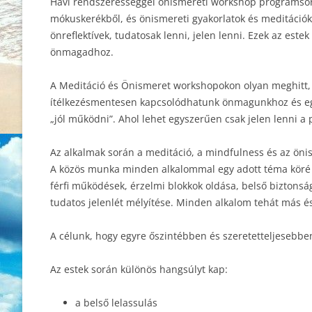
Havi rendszerességgel önismereti workshop programsoro
mókuskerékből, és önismereti gyakorlatok és meditációk
önreflektívek, tudatosak lenni, jelen lenni. Ezek az estek a
önmagadhoz.
A Meditáció és Önismeret workshopokon olyan meghitt, b
ítélkezésmentesen kapcsolódhatunk önmagunkhoz és egy
„jól működni”. Ahol lehet egyszerűen csak jelen lenni a 
Az alkalmak során a meditáció, a mindfulness és az ön
A közös munka minden alkalommal egy adott téma köré ép
férfi működések, érzelmi blokkok oldása, belső biztonság
tudatos jelenlét mélyítése. Minden alkalom tehát más 
A célunk, hogy egyre őszintébben és szeretetteljesebbe
Az estek során különös hangsúlyt kap:
a belső lelassulás