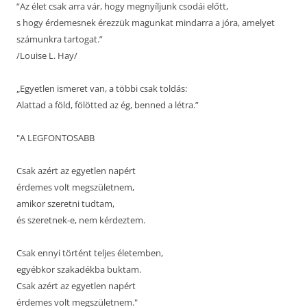
“Az élet csak arra vár, hogy megnyíljunk csodái előtt,
s hogy érdemesnek érezzük magunkat mindarra a jóra, amelyet
számunkra tartogat.”
/Louise L. Hay/
„Egyetlen ismeret van, a többi csak toldás:
Alattad a föld, fölötted az ég, benned a létra.”
"A LEGFONTOSABB
Csak azért az egyetlen napért
érdemes volt megszületnem,
amikor szeretni tudtam,
és szeretnek-e, nem kérdeztem.
Csak ennyi történt teljes életemben,
egyébkor szakadékba buktam.
Csak azért az egyetlen napért
érdemes volt megszületnem."