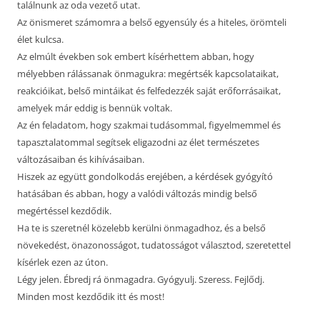
találnunk az oda vezető utat.
Az önismeret számomra a belső egyensúly és a hiteles, örömteli
élet kulcsa.
Az elmúlt években sok embert kísérhettem abban, hogy
mélyebben rálássanak önmagukra: megértsék kapcsolataikat,
reakcióikat, belső mintáikat és felfedezzék saját erőforrásaikat,
amelyek már eddig is bennük voltak.
Az én feladatom, hogy szakmai tudásommal, figyelmemmel és
tapasztalatommal segítsek eligazodni az élet természetes
változásaiban és kihívásaiban.
Hiszek az együtt gondolkodás erejében, a kérdések gyógyító
hatásában és abban, hogy a valódi változás mindig belső
megértéssel kezdődik.
Ha te is szeretnél közelebb kerülni önmagadhoz, és a belső
növekedést, önazonosságot, tudatosságot választod, szeretettel
kísérlek ezen az úton.
Légy jelen. Ébredj rá önmagadra. Gyógyulj. Szeress. Fejlődj.
Minden most kezdődik itt és most!