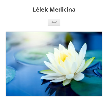
Kilépés
a
Lélek Medicina
tartalomba
Menü