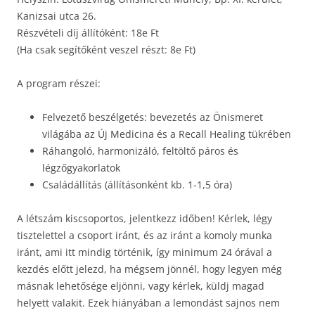
Kanizsai utca 26.
Részvételi díj állítóként: 18e Ft
(Ha csak segítőként veszel részt: 8e Ft)
A program részei:
Felvezető beszélgetés: bevezetés az Önismeret
világába az Új Medicina és a Recall Healing tükrében
Ráhangoló, harmonizáló, feltöltő páros és
légzőgyakorlatok
Családállítás (állításonként kb. 1-1,5 óra)
A létszám kiscsoportos, jelentkezz időben! Kérlek, légy
tisztelettel a csoport iránt, és az iránt a komoly munka
iránt, ami itt mindig történik, így minimum 24 órával a
kezdés előtt jelezd, ha mégsem jönnél, hogy legyen még
másnak lehetősége eljönni, vagy kérlek, küldj magad
helyett valakit. Ezek hiányában a lemondást sajnos nem