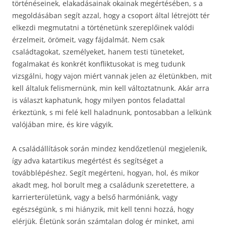
történéseinek, elakadásainak okainak megértésében, s a
megoldásában segít azzal, hogy a csoport által létrejött tér
elkezdi megmutatni a történetünk szereplőinek valódi
érzelmeit, örömeit, vagy fájdalmát. Nem csak
családtagokat, személyeket, hanem testi tüneteket,
fogalmakat és konkrét konfliktusokat is meg tudunk
vizsgálni, hogy vajon miért vannak jelen az életünkben, mit
kell általuk felismernünk, min kell változtatnunk. Akár arra
is választ kaphatunk, hogy milyen pontos feladattal
érkeztünk, s mi felé kell haladnunk, pontosabban a lelkünk
valójában mire, és kire vágyik.
A családállítások során mindez kendőzetlenül megjelenik,
így adva katartikus megértést és segítséget a
továbblépéshez. Segít megérteni, hogyan, hol, és mikor
akadt meg, hol borult meg a családunk szeretettere, a
karrierterületünk, vagy a belső harmóniánk, vagy
egészségünk, s mi hiányzik, mit kell tenni hozzá, hogy
elérjük. Életünk során számtalan dolog ér minket, ami