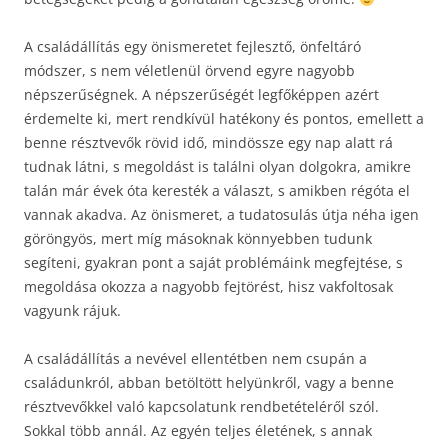
A családállítás egy önismeretet fejlesztő, önfeltáró
módszer, s nem véletlenül örvend egyre nagyobb
népszerűségnek. A népszerűségét legfőképpen azért
érdemelte ki, mert rendkívül hatékony és pontos, emellett a
benne résztvevők rövid idő, mindössze egy nap alatt rá
tudnak látni, s megoldást is találni olyan dolgokra, amikre
talán már évek óta keresték a választ, s amikben régóta el
vannak akadva. Az önismeret, a tudatosulás útja néha igen
göröngyös, mert míg másoknak könnyebben tudunk
segíteni, gyakran pont a saját problémáink megfejtése, s
megoldása okozza a nagyobb fejtörést, hisz vakfoltosak
vagyunk rájuk.
A családállítás a nevével ellentétben nem csupán a
családunkról, abban betöltött helyünkről, vagy a benne
résztvevőkkel való kapcsolatunk rendbetételéről szól.
Sokkal több annál. Az egyén teljes életének, s annak