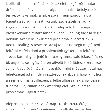
kibillenthet a harmóniánkból, az életünk jól körülhatárolt
drámai eseményei mellett olyan sorsunkat befolyásoló
tényezők is vannak, amikre sokan nem gondolnak: a
fogantatásunk, magzati korunk, születésélményünk,
kisgyermekkorunk… Ezeknek az alapvető fontosságú
időszakoknak a feltárásában a Recall Healing tudása segít
nekünk, akár lelki, akár testi problémával érkezünk. A
Recall Healing, s testvére, az Új Medicina segít megérteni,
feltárni és feloldani a problémáink gyökerét. A feltárást az
1 éves korunkig terjedő Indítóprogramra való fókuszálás és
bizonyos, akár egész életen átívelő ismétlődések keresése
segíti. A családállítás, mint eszköz, mint módszer hatalmas
lehetőséget ad minden résztvevőnek abban, hogy kinyíljon
a szeme önmagát illetően, s feltárulhassanak, s így végre,
tudatosulva, elillanjanak az eddig életükre jellemző
problémák, vagy tünetek.
Időpont: október 27., vasárnap 10- kb. 20:00 óráig
Helyszín: Lótuszvirág Önismereti Műhely, Bp. XI. kerület,