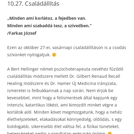
10.27. Családállítás
„Minden ami korlátoz, a fejedben van.
Minden ami szabaddá tesz, a szívedben.”
/Farkas József
Ezen az október 27-ei, vasárnapi családállításon is a csodás
szívünket nyitogatjuk.
A Bert Hellinger német pszochoterapeuta nevéhez fűződő
családállítás módszere mellett Dr. Gilbert Renaud Recall
Healing módszere és Dr. Hamer Új Medicina irányzata,
ismeretei is felbukkannak a nap során. Nem érjük be
kevesebbel, mint hogy a felismerések által kapjunk egy
intenzív, katartikus lökést, ami kimozdít minket végre a
korlátok alól. Minden követ megmozgatunk, hogy a nehéz
élethelyzeteket, elakadásokat könnyedség, oldódás, s egy
boldogabb, sikeresebb élet váltsa fel, a fizikai tüneteket,
betegségeket pedig a gondtalan egészség öröme.