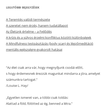
LEGUTÓBBI BEJEGYZÉSEK
A Teremtés valódi természete
A szeretet nem érzés, hanem tudatállapot
Az Életünk értelme – a Fejlődés
A krízis és a súlyos érzelmi konfliktus közötti különbségek
A Mindfulness testpásztázás (body scan) és légzőmeditáció
mentális egészségre gyakorolt hatásai
“Az élet csak arra vár, hogy megnyíljunk csodái előtt,
s hogy érdemesnek érezzük magunkat mindarra a jóra, amelyet
számunkra tartogat.”
/Louise L. Hay/
„Egyetlen ismeret van, a többi csak toldás:
Alattad a föld, fölötted az ég, benned a létra.”