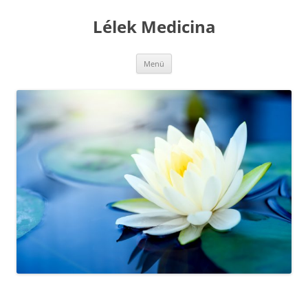
Kilépés
a
Lélek Medicina
tartalomba
Menü