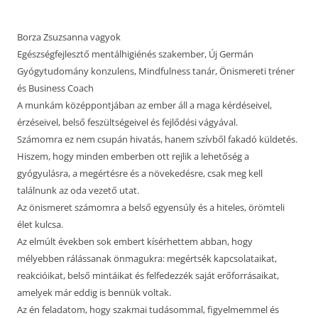
Borza Zsuzsanna vagyok
Egészségfejlesztő mentálhigiénés szakember, Új Germán
Gyógytudomány konzulens, Mindfulness tanár, Önismereti tréner
és Business Coach
A munkám középpontjában az ember áll a maga kérdéseivel,
érzéseivel, belső feszültségeivel és fejlődési vágyával.
Számomra ez nem csupán hivatás, hanem szívből fakadó küldetés.
Hiszem, hogy minden emberben ott rejlik a lehetőség a
gyógyulásra, a megértésre és a növekedésre, csak meg kell
találnunk az oda vezető utat.
Az önismeret számomra a belső egyensúly és a hiteles, örömteli
élet kulcsa.
Az elmúlt években sok embert kísérhettem abban, hogy
mélyebben rálássanak önmagukra: megértsék kapcsolataikat,
reakcióikat, belső mintáikat és felfedezzék saját erőforrásaikat,
amelyek már eddig is bennük voltak.
Az én feladatom, hogy szakmai tudásommal, figyelmemmel és