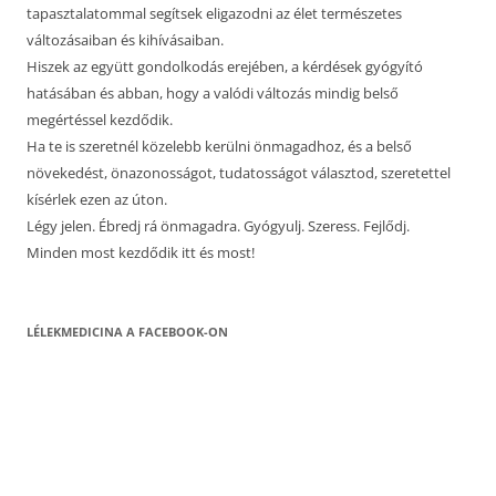
tapasztalatommal segítsek eligazodni az élet természetes
változásaiban és kihívásaiban.
Hiszek az együtt gondolkodás erejében, a kérdések gyógyító
hatásában és abban, hogy a valódi változás mindig belső
megértéssel kezdődik.
Ha te is szeretnél közelebb kerülni önmagadhoz, és a belső
növekedést, önazonosságot, tudatosságot választod, szeretettel
kísérlek ezen az úton.
Légy jelen. Ébredj rá önmagadra. Gyógyulj. Szeress. Fejlődj.
Minden most kezdődik itt és most!
LÉLEKMEDICINA A FACEBOOK-ON