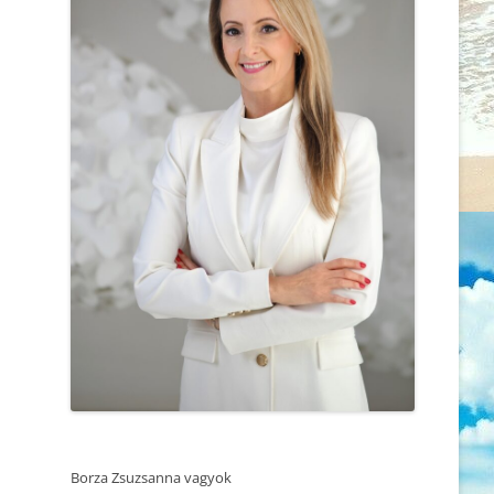
MEGVÁLTOZTASS
2025.06.05. REZILENCIA ÉS
ÉRZELMI STABILITÁS – ÖNISMERETI
MIÉRT AZ ÖNISMERETÜKKEL
WOEKSHOP – TRUST SUMMIT
FOGLALKOZÓ, EMPATIKUS ÉS
KONFERENCIA
TUDATOS NŐK A
LEGMAGÁNYOSABBAK?
2025.04.25. MEDITÁCIÓ ÉS
ÖNISMERET – WORKSHOP
AMIKOR A HITRENDSZER
MEGROPPAN
2025.04.27. CSALÁDÁLLÍTÁS
SZERETSZ, VAGY RAGASZKODSZ?
2025.04.12. CSALÁDÁLLÍTÁS
MINDEN BIRKÁNAK KELL EGY
2025.03.14. MEDITÁCIÓ ÉS
ELNYOMÓ
ÖNISMERET – WORKSHOP
NE A TÜNETET KEZELD, AZ EMBERT
2025.02.22. CSALÁDÁLLÍTÁS
GYÓGYÍTSD!
2025.02.21. MEDITÁCIÓ ÉS
A KI NEM MONDOTT SZAVAK
ÖNISMERET – WORKSHOP
Borza Zsuzsanna vagyok
MINDEN ÚT AZ ELSŐ LÉPÉSSEL