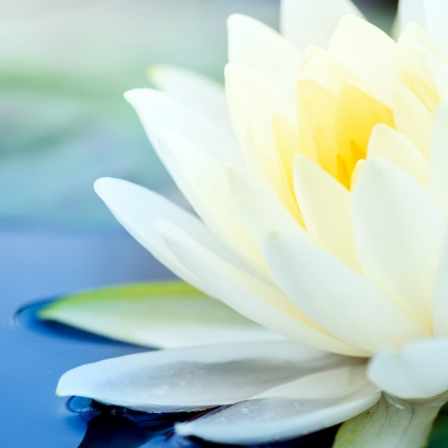
RF
AT