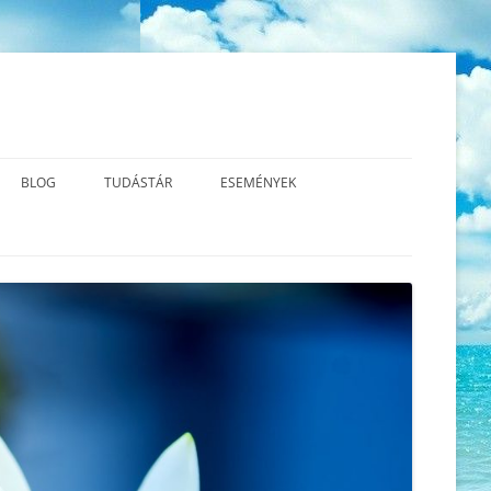
BLOG
TUDÁSTÁR
ESEMÉNYEK
S MBCT?
A TEREMTÉS VALÓDI TERMÉSZETE
AZ ÚJ GERMÁN GYÓGYTUDOMÁNY
2026.06.13. SÉMAÁLLÍTÁS™
ALAPJAI – VIDEÓK
UDATOS
AZ ÉLETÜNK ÉRTELME – A
2026.06.01. CSALÁD – ÉS
LATOK
FEJLŐDÉS
LÉGZŐGYAKORLATOK
LÉLEKÁLLÍTÁS
A KRÍZIS ÉS A SÚLYOS ÉRZELMI
KÖNYVAJÁNLÓ
2026.04.12. CSALÁD -ÉS
KONFLIKTUS KÖZÖTTI
LÉLEKÁLLÍTÁS
KÜLÖNBSÉGEK
2026.03.14. TRANSZFORMATÍV
A MINDFULNESS TESTPÁSZTÁZÁS
LÉLEKÁLLÍTÁS
(BODY SCAN) ÉS LÉGZŐMEDITÁCIÓ
2026.03.03. SZERETET –