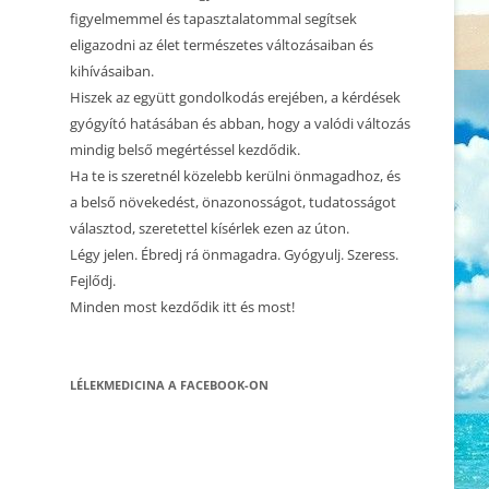
CSALÁDÁLLÍTÁS 1.
figyelmemmel és tapasztalatommal segítsek
eligazodni az élet természetes változásaiban és
2023.12.10. CSALÁDÁLLÍTÁS
kihívásaiban.
Hiszek az együtt gondolkodás erejében, a kérdések
2023.12.02. CSALÁDÁLLÍTÁS
gyógyító hatásában és abban, hogy a valódi változás
2023.10.23. CSALÁDÁLLÍTÁS
mindig belső megértéssel kezdődik.
Ha te is szeretnél közelebb kerülni önmagadhoz, és
2023.05.21. CSALÁDÁLLÍTÁS
a belső növekedést, önazonosságot, tudatosságot
választod, szeretettel kísérlek ezen az úton.
2023.05.01. CSALÁDÁLLÍTÁS
Légy jelen. Ébredj rá önmagadra. Gyógyulj. Szeress.
2023.04.22. CSALÁDÁLLÍTÁS
Fejlődj.
Minden most kezdődik itt és most!
2023.03.15. CSALÁDÁLLÍTÁS
2022.10.16. CSALÁDÁLLÍTÁS
LÉLEKMEDICINA A FACEBOOK-ON
2022.10.22. CSALÁDÁLLÍTÁS –
BÉCS, AUSZTRIA
2022.09.17. CSALÁDÁLLÍTÁS