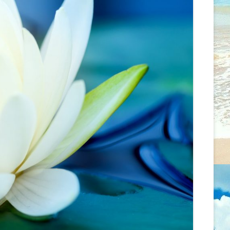
MENTÁLIS EGÉSZSÉGRE
ÖNISMERETI ÉS MEDITÁCIÓS
GYAKOROLT HATÁSAI
WORKSHOP
AZ EGÉSZSÉG ÉS A BETEGSÉG
2026.02.07. CSALÁD -ÉS
FOGALMAINAK ALAKULÁSA
LÉLEKÁLLÍTÁS
ASZKLÉPIOSZTÓL A
PSZICHOSZOMATIKUS
2026.01.18. CSALÁD –
ORVOSLÁSON ÁT AZ ÚJ GERMÁN
LÉLEKÁLLÍTÁS
GYÓGYTUDOMÁNYIG
2026.01.13. MEDITÁCIÓ ÉS
ÖNMAGUNKKAL ÉS MÁSOKKAL
ÖNISMERET – WORKSHOP –
VALÓ KAPCSOLTUNK ÚJ SZINTJEI
SZÜLŐSÉG/GONDOSKODÁS
RENDBEN VAN, HA VALAMI
2025.12.14. CSALÁD – ÉS
GONDOD VAN
LÉLEKÁLLÍTÁS
TENGELYBEN MARADNI
2025.12.13. ÉRZELMI GYÓGYULÁS –
ÖNISMERETI ÉS BLOKKOLDÓ NAP
MIT TEHETSZ, HOGY
SZERESSENEK?
2025.12.08. MEDITÁCIÓ ÉS