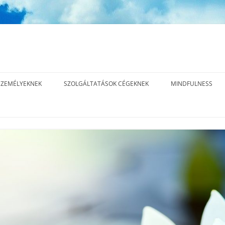
ZEMÉLYEKNEK
SZOLGÁLTATÁSOK CÉGEKNEK
MINDFULNESS
INNER EDGE™ LEADERSHIP
MI A MINDFULNES
METHOD – 15 ALKALMAS
ÁS
MINDFULNESS, T
KOMPLEX EXECUTIVE COACHING
JELENLÉT GYAKOR
PROGRAM
ÁS
EXECUTIVE COACHING
ÁS
ELŐADÁSOK, TRÉNINGEK
CÉGES REFERENCIÁK,
EGYÜTTMŰKÖDÉSEK