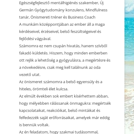
2025.01.25. CSALÁDÁLLÍTÁS
Egészségfejlesztő mentálhigiénés szakember, Új
KEZDŐDIK
Germán Gyógytudomány konzulens, Mindfulness
2024.11.25. MEDITÁCIÓ ÉS
tanár, Önismereti tréner és Business Coach
BEMUTATKOZÁS
ÖNISMERET – WORKSHOP
A munkám középpontjában az ember áll a maga
kérdéseivel, érzéseivel, belső feszültségeivel és
2024.11.04. MEDITÁCIÓ ÉS
fejlődési vágyával.
ÖNISMERET – WORKSHOP
Számomra ez nem csupán hivatás, hanem szívből
2024.10.21. MEDITÁCIÓ ÉS
fakadó küldetés. Hiszem, hogy minden emberben
ÖNISMERET – WORKSHOP
ott rejlik a lehetőség a gyógyulásra, a megértésre és
a növekedésre, csak meg kell találnunk az oda
2024.09.30. MEDITÁCIÓ ÉS
vezető utat.
ÖNISMERET – WORKSHOP
Az önismeret számomra a belső egyensúly és a
hiteles, örömteli élet kulcsa.
2024.09.16. MEDITÁCIÓ ÉS
Az elmúlt években sok embert kísérhettem abban,
ÖNISMERET – WORKSHOP
hogy mélyebben rálássanak önmagukra: megértsék
BETELT! 2023.12.30. ÉVZÁRÓ
kapcsolataikat, reakcióikat, belső mintáikat és
CSALÁDÁLLÍTÁS 2.
felfedezzék saját erőforrásaikat, amelyek már eddig
is bennük voltak.
BETELT! 2023.12.29. ÉVZÁRÓ
Az én feladatom, hogy szakmai tudásommal,