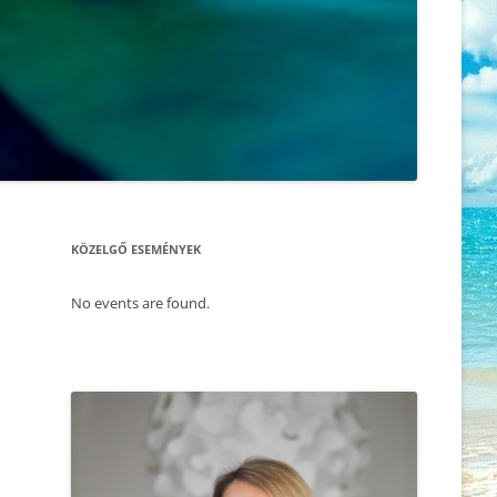
ÖNISMERET – WORKSHOP
KORONAVÍRUS, A TANÍTÓNK –
HOGYAN HOZD KI MOST
2025.11.30. FÉRFI ÉS NŐ –
MAGADBÓL A LEGTÖBBET
ÖNISMERETI ÉS BLOKKOLDÓ NAP
– SZABADULÁS A SÉMÁINK
AMI A CSALÁDÁLLÍTÁST
FOGSÁGÁBÓL
MEGMAGYARÁZZA, AVAGY DR.
RUPERT SHELDRAKE
2025.11.22. CSALÁD – ÉS
MORFOGENETIKUS TÉR ELMÉLETE
LÉLEKÁLLÍTÁS
VS. DARWINI EVOLÚCIÓELMÉLET
KÖZELGŐ ESEMÉNYEK
2025.11.17. MEDITÁCIÓ ÉS
ÉLET AZ ÉLET UTÁN – TÚLVILÁG ÉS
ÖNISMERET – WORKSHOP
REINKARNÁCIÓ
No events are found.
2025.11.09. CSALÁD -ÉS
A LÁTHATÓ ÉS AZON TÚL – A
LÉLEKÁLLÍTÁS
MORFOGENETIKUS MEZŐ
2025.09.27. CSALÁDÁLLÍTÁS
AKI SZERETI ÖNMAGÁT
2025.10.01. MEDITÁCIÓ ÉS
MINDEN PILLANAT EGY ÚJABB
ÖNISMERET – WORKSHOP
ESÉLY, HOGY MINDENT