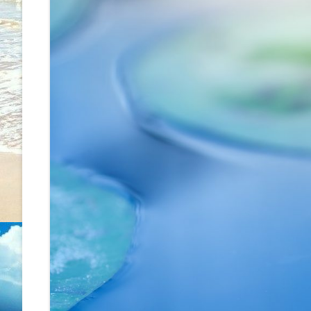
WORKSHOP
ÚJ MEDICINA, BIOLOGIKA
KONZULTÁCIÓ
ENERGIAKEZELÉS – METAMO
MASSZÁZS
SZÜLETÉSTRÉNING
ÖNISMERETI TANFOLYAMOK
RADIESZTÉZIÁS TÉRVIZSGÁL