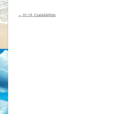
Bejegyzés
←
01.19. Családállítás
navigáció