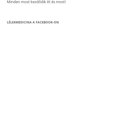
Minden most kezdődik itt és most!
LÉLEKMEDICINA A FACEBOOK-ON