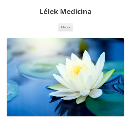
Kilépés
a
Lélek Medicina
tartalomba
Menü