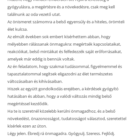
gyógyulásra, a megértésre és a növekedésre, csak meg kell
találnunk az oda vezető utat.
Az önismeret számomra a belső egyensúly és a hiteles, örömteli
élet kulcsa.
Az elmúlt években sok embert kísérhettem abban, hogy
mélyebben rálássanak önmagukra: megértsék kapcsolataikat,
reakcióikat, belső mintáikat és felfedezzék saját erőforrásaikat,
amelyek már eddig is bennük voltak.
Az én feladatom, hogy szakmai tudásommal, figyelmemmel és
tapasztalatommal segítsek eligazodni az élet természetes
változásaiban és kihívásaiban.
Hiszek az együtt gondolkodás erejében, a kérdések gyógyító
hatásában és abban, hogy a valódi változás mindig belső
megértéssel kezdődik.
Ha te is szeretnél közelebb kerülni önmagadhoz, és a belső
növekedést, önazonosságot, tudatosságot választod, szeretettel
kísérlek ezen az úton.
Légy jelen. Ébredj rá önmagadra. Gyógyulj. Szeress. Fejlődj.