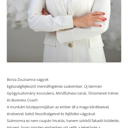
Borza Zsuzsanna vagyok
Egészségfejlesztő mentálhigiénés szakember, Új Germán
Gyógytudomány konzulens, Mindfulness tanár, Önismereti tréner
és Business Coach
A munkám középpontjában az ember áll a maga kérdéseivel,
érzéseivel, belső feszültségeivel és fejlődési vágyával.
Számomra ez nem csupán hivatás, hanem szívből fakadó küldetés.
Hiszem, hogy minden emberben ott rejlik a lehetőség a