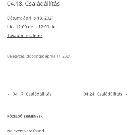
04.18. Családállítás
Dátum:
április 18, 2021
Idő:
12:00 de. - 12:00 de.
További részletek
Bejegyzés időpontja:
április 11, 2021
Bejegyzés
←
04.17. Családállítás
04.24. Családállítás
→
navigáció
KÖZELGŐ ESEMÉNYEK
No events are found.