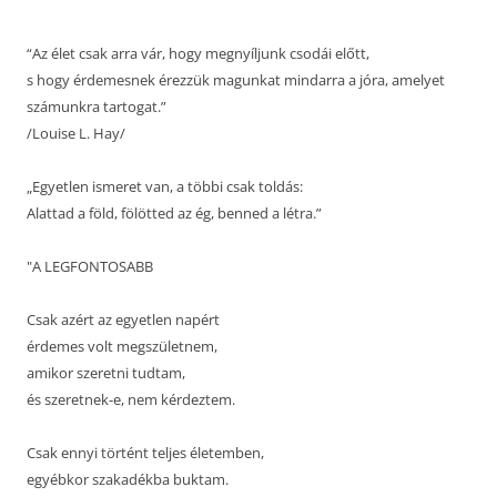
“Az élet csak arra vár, hogy megnyíljunk csodái előtt,
s hogy érdemesnek érezzük magunkat mindarra a jóra, amelyet
számunkra tartogat.”
/Louise L. Hay/
„Egyetlen ismeret van, a többi csak toldás:
Alattad a föld, fölötted az ég, benned a létra.”
"A LEGFONTOSABB
Csak azért az egyetlen napért
érdemes volt megszületnem,
amikor szeretni tudtam,
és szeretnek-e, nem kérdeztem.
Csak ennyi történt teljes életemben,
egyébkor szakadékba buktam.