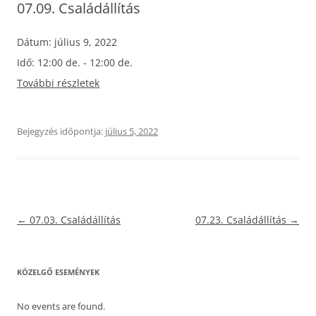
07.09. Családállítás
Dátum:
július 9, 2022
Idő:
12:00 de. - 12:00 de.
További részletek
Bejegyzés időpontja:
július 5, 2022
Bejegyzés
←
07.03. Családállítás
07.23. Családállítás
→
navigáció
KÖZELGŐ ESEMÉNYEK
No events are found.