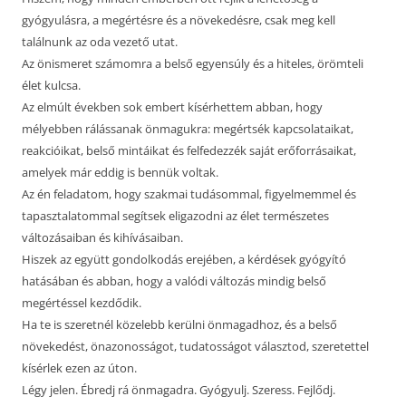
gyógyulásra, a megértésre és a növekedésre, csak meg kell
találnunk az oda vezető utat.
Az önismeret számomra a belső egyensúly és a hiteles, örömteli
élet kulcsa.
Az elmúlt években sok embert kísérhettem abban, hogy
mélyebben rálássanak önmagukra: megértsék kapcsolataikat,
reakcióikat, belső mintáikat és felfedezzék saját erőforrásaikat,
amelyek már eddig is bennük voltak.
Az én feladatom, hogy szakmai tudásommal, figyelmemmel és
tapasztalatommal segítsek eligazodni az élet természetes
változásaiban és kihívásaiban.
Hiszek az együtt gondolkodás erejében, a kérdések gyógyító
hatásában és abban, hogy a valódi változás mindig belső
megértéssel kezdődik.
Ha te is szeretnél közelebb kerülni önmagadhoz, és a belső
növekedést, önazonosságot, tudatosságot választod, szeretettel
kísérlek ezen az úton.
Légy jelen. Ébredj rá önmagadra. Gyógyulj. Szeress. Fejlődj.