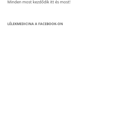
Minden most kezdődik itt és most!
LÉLEKMEDICINA A FACEBOOK-ON