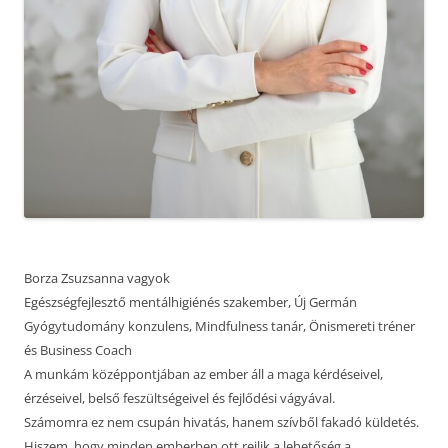
Borza Zsuzsanna vagyok
Egészségfejlesztő mentálhigiénés szakember, Új Germán
Gyógytudomány konzulens, Mindfulness tanár, Önismereti tréner
és Business Coach
A munkám középpontjában az ember áll a maga kérdéseivel,
érzéseivel, belső feszültségeivel és fejlődési vágyával.
Számomra ez nem csupán hivatás, hanem szívből fakadó küldetés.
Hiszem, hogy minden emberben ott rejlik a lehetőség a