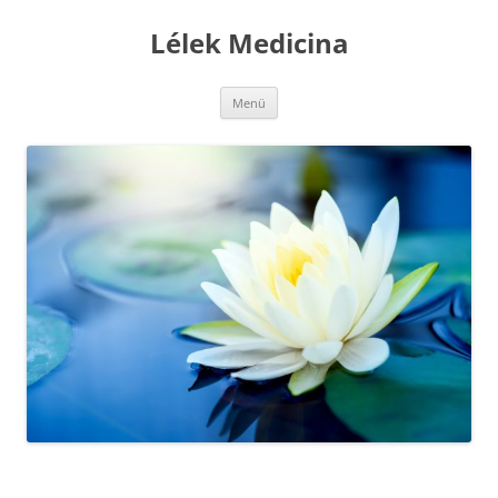
Kilépés
a
Lélek Medicina
tartalomba
Menü