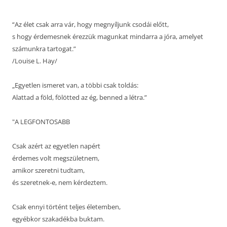
“Az élet csak arra vár, hogy megnyíljunk csodái előtt,
s hogy érdemesnek érezzük magunkat mindarra a jóra, amelyet
számunkra tartogat.”
/Louise L. Hay/
„Egyetlen ismeret van, a többi csak toldás:
Alattad a föld, fölötted az ég, benned a létra.”
"A LEGFONTOSABB
Csak azért az egyetlen napért
érdemes volt megszületnem,
amikor szeretni tudtam,
és szeretnek-e, nem kérdeztem.
Csak ennyi történt teljes életemben,
egyébkor szakadékba buktam.