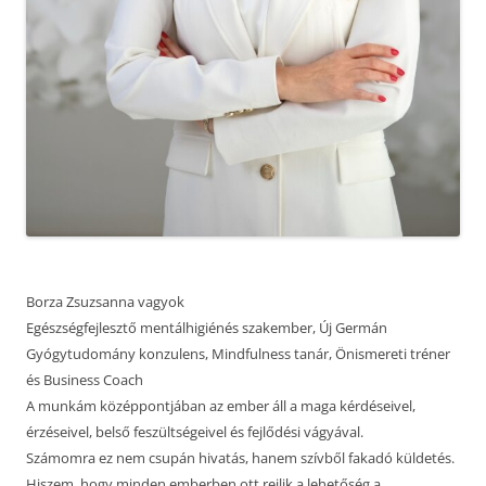
Borza Zsuzsanna vagyok
Egészségfejlesztő mentálhigiénés szakember, Új Germán
Gyógytudomány konzulens, Mindfulness tanár, Önismereti tréner
és Business Coach
A munkám középpontjában az ember áll a maga kérdéseivel,
érzéseivel, belső feszültségeivel és fejlődési vágyával.
Számomra ez nem csupán hivatás, hanem szívből fakadó küldetés.
Hiszem, hogy minden emberben ott rejlik a lehetőség a