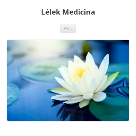
Kilépés
a
Lélek Medicina
tartalomba
Menü