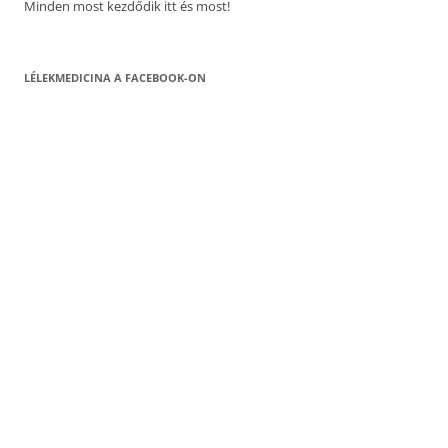
Minden most kezdődik itt és most!
LÉLEKMEDICINA A FACEBOOK-ON