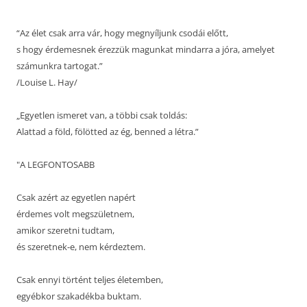
“Az élet csak arra vár, hogy megnyíljunk csodái előtt,
s hogy érdemesnek érezzük magunkat mindarra a jóra, amelyet
számunkra tartogat.”
/Louise L. Hay/
„Egyetlen ismeret van, a többi csak toldás:
Alattad a föld, fölötted az ég, benned a létra.”
"A LEGFONTOSABB
Csak azért az egyetlen napért
érdemes volt megszületnem,
amikor szeretni tudtam,
és szeretnek-e, nem kérdeztem.
Csak ennyi történt teljes életemben,
egyébkor szakadékba buktam.