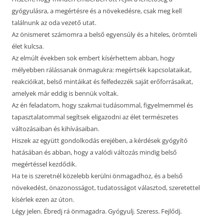
gyógyulásra, a megértésre és a növekedésre, csak meg kell
találnunk az oda vezető utat.
Az önismeret számomra a belső egyensúly és a hiteles, örömteli
élet kulcsa.
Az elmúlt években sok embert kísérhettem abban, hogy
mélyebben rálássanak önmagukra: megértsék kapcsolataikat,
reakcióikat, belső mintáikat és felfedezzék saját erőforrásaikat,
amelyek már eddig is bennük voltak.
Az én feladatom, hogy szakmai tudásommal, figyelmemmel és
tapasztalatommal segítsek eligazodni az élet természetes
változásaiban és kihívásaiban.
Hiszek az együtt gondolkodás erejében, a kérdések gyógyító
hatásában és abban, hogy a valódi változás mindig belső
megértéssel kezdődik.
Ha te is szeretnél közelebb kerülni önmagadhoz, és a belső
növekedést, önazonosságot, tudatosságot választod, szeretettel
kísérlek ezen az úton.
Légy jelen. Ébredj rá önmagadra. Gyógyulj. Szeress. Fejlődj.