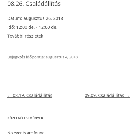
08.26. Családállítás
Dátum:
augusztus 26, 2018
Idő:
12:00 de. - 12:00 de.
További részletek
Bejegyzés időpontja:
augusztus 4, 2018
Bejegyzés
←
08.19. Családállítás
09.09. Családállítás
→
navigáció
KÖZELGŐ ESEMÉNYEK
No events are found.