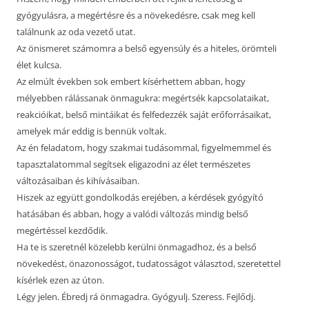
gyógyulásra, a megértésre és a növekedésre, csak meg kell
találnunk az oda vezető utat.
Az önismeret számomra a belső egyensúly és a hiteles, örömteli
élet kulcsa.
Az elmúlt években sok embert kísérhettem abban, hogy
mélyebben rálássanak önmagukra: megértsék kapcsolataikat,
reakcióikat, belső mintáikat és felfedezzék saját erőforrásaikat,
amelyek már eddig is bennük voltak.
Az én feladatom, hogy szakmai tudásommal, figyelmemmel és
tapasztalatommal segítsek eligazodni az élet természetes
változásaiban és kihívásaiban.
Hiszek az együtt gondolkodás erejében, a kérdések gyógyító
hatásában és abban, hogy a valódi változás mindig belső
megértéssel kezdődik.
Ha te is szeretnél közelebb kerülni önmagadhoz, és a belső
növekedést, önazonosságot, tudatosságot választod, szeretettel
kísérlek ezen az úton.
Légy jelen. Ébredj rá önmagadra. Gyógyulj. Szeress. Fejlődj.