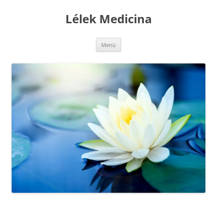
Kilépés
a
Lélek Medicina
tartalomba
Menü