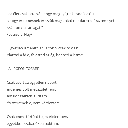
“Az élet csak arra vár, hogy megnyíljunk csodái előtt,
s hogy érdemesnek érezzük magunkat mindarra a jóra, amelyet
számunkra tartogat.”
/Louise L. Hay/
„Egyetlen ismeret van, a többi csak toldás:
Alattad a föld, fölötted az ég, benned a létra.”
"A LEGFONTOSABB
Csak azért az egyetlen napért
érdemes volt megszületnem,
amikor szeretni tudtam,
és szeretnek-e, nem kérdeztem.
Csak ennyi történt teljes életemben,
egyébkor szakadékba buktam.