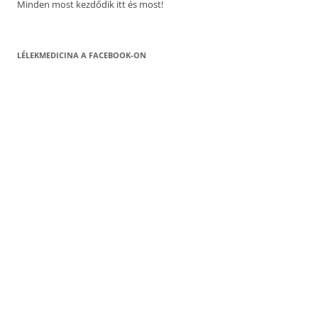
Minden most kezdődik itt és most!
LÉLEKMEDICINA A FACEBOOK-ON