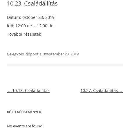
10.23. Családállítás
Dátum:
október 23, 2019
Idő:
12:00 de. - 12:00 de.
További részletek
Bejegyzés időpontja:
szeptember 20, 2019
Bejegyzés
←
10.13. Családállítás
10.27. Családállítás
→
navigáció
KÖZELGŐ ESEMÉNYEK
No events are found.