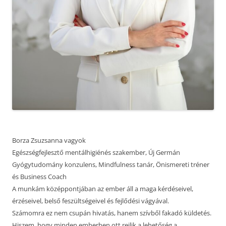
Borza Zsuzsanna vagyok
Egészségfejlesztő mentálhigiénés szakember, Új Germán
Gyógytudomány konzulens, Mindfulness tanár, Önismereti tréner
és Business Coach
A munkám középpontjában az ember áll a maga kérdéseivel,
érzéseivel, belső feszültségeivel és fejlődési vágyával.
Számomra ez nem csupán hivatás, hanem szívből fakadó küldetés.
Hiszem, hogy minden emberben ott rejlik a lehetőség a