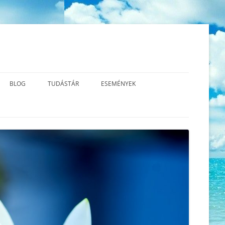
BLOG
TUDÁSTÁR
ESEMÉNYEK
S MBCT?
A TEREMTÉS VALÓDI TERMÉSZETE
AZ ÚJ GERMÁN GYÓGYTUDOMÁNY
2026.06.13. SÉMAÁLLÍTÁS™
ALAPJAI – VIDEÓK
UDATOS
AZ ÉLETÜNK ÉRTELME – A
2026.06.01. CSALÁD – ÉS
LATOK
FEJLŐDÉS
LÉGZŐGYAKORLATOK
LÉLEKÁLLÍTÁS
A KRÍZIS ÉS A SÚLYOS ÉRZELMI
KÖNYVAJÁNLÓ
2026.04.12. CSALÁD -ÉS
KONFLIKTUS KÖZÖTTI
LÉLEKÁLLÍTÁS
KÜLÖNBSÉGEK
2026.03.14. TRANSZFORMATÍV
A MINDFULNESS TESTPÁSZTÁZÁS
LÉLEKÁLLÍTÁS
(BODY SCAN) ÉS LÉGZŐMEDITÁCIÓ
2026.03.03. SZERETET –