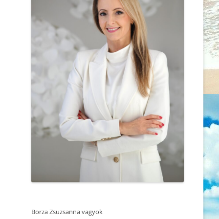
MEGVÁLTOZTASS
2025.06.05. REZILENCIA ÉS
ÉRZELMI STABILITÁS – ÖNISMERETI
MIÉRT AZ ÖNISMERETÜKKEL
WOEKSHOP – TRUST SUMMIT
FOGLALKOZÓ, EMPATIKUS ÉS
KONFERENCIA
TUDATOS NŐK A
LEGMAGÁNYOSABBAK?
2025.04.25. MEDITÁCIÓ ÉS
ÖNISMERET – WORKSHOP
AMIKOR A HITRENDSZER
MEGROPPAN
2025.04.27. CSALÁDÁLLÍTÁS
SZERETSZ, VAGY RAGASZKODSZ?
2025.04.12. CSALÁDÁLLÍTÁS
MINDEN BIRKÁNAK KELL EGY
2025.03.14. MEDITÁCIÓ ÉS
ELNYOMÓ
ÖNISMERET – WORKSHOP
NE A TÜNETET KEZELD, AZ EMBERT
2025.02.22. CSALÁDÁLLÍTÁS
GYÓGYÍTSD!
2025.02.21. MEDITÁCIÓ ÉS
A KI NEM MONDOTT SZAVAK
ÖNISMERET – WORKSHOP
Borza Zsuzsanna vagyok
MINDEN ÚT AZ ELSŐ LÉPÉSSEL