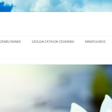
ZEMÉLYEKNEK
SZOLGÁLTATÁSOK CÉGEKNEK
MINDFULNESS
INNER EDGE™ LEADERSHIP
MI A MINDFULNES
METHOD – 15 ALKALMAS
ÁS
MINDFULNESS, T
KOMPLEX EXECUTIVE COACHING
JELENLÉT GYAKOR
PROGRAM
ÁS
EXECUTIVE COACHING
ÁS
ELŐADÁSOK, TRÉNINGEK
CÉGES REFERENCIÁK,
EGYÜTTMŰKÖDÉSEK