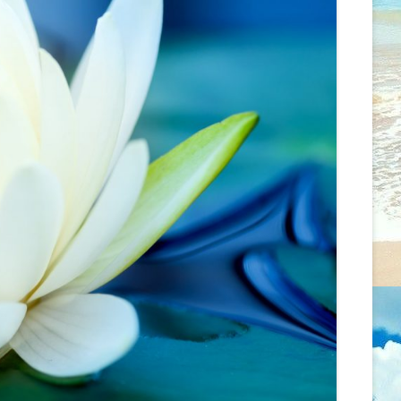
MENTÁLIS EGÉSZSÉGRE
ÖNISMERETI ÉS MEDITÁCIÓS
GYAKOROLT HATÁSAI
WORKSHOP
AZ EGÉSZSÉG ÉS A BETEGSÉG
2026.02.07. CSALÁD -ÉS
FOGALMAINAK ALAKULÁSA
LÉLEKÁLLÍTÁS
ASZKLÉPIOSZTÓL A
PSZICHOSZOMATIKUS
2026.01.18. CSALÁD –
ORVOSLÁSON ÁT AZ ÚJ GERMÁN
LÉLEKÁLLÍTÁS
GYÓGYTUDOMÁNYIG
2026.01.13. MEDITÁCIÓ ÉS
ÖNMAGUNKKAL ÉS MÁSOKKAL
ÖNISMERET – WORKSHOP –
VALÓ KAPCSOLTUNK ÚJ SZINTJEI
SZÜLŐSÉG/GONDOSKODÁS
RENDBEN VAN, HA VALAMI
2025.12.14. CSALÁD – ÉS
GONDOD VAN
LÉLEKÁLLÍTÁS
TENGELYBEN MARADNI
2025.12.13. ÉRZELMI GYÓGYULÁS –
ÖNISMERETI ÉS BLOKKOLDÓ NAP
MIT TEHETSZ, HOGY
SZERESSENEK?
2025.12.08. MEDITÁCIÓ ÉS