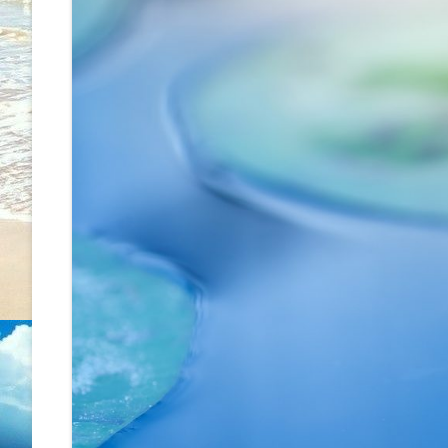
WORKSHOP
ÚJ MEDICINA, BIOLOGIKA
KONZULTÁCIÓ
ENERGIAKEZELÉS – METAMO
MASSZÁZS
SZÜLETÉSTRÉNING
ÖNISMERETI TANFOLYAMOK
RADIESZTÉZIÁS TÉRVIZSGÁL