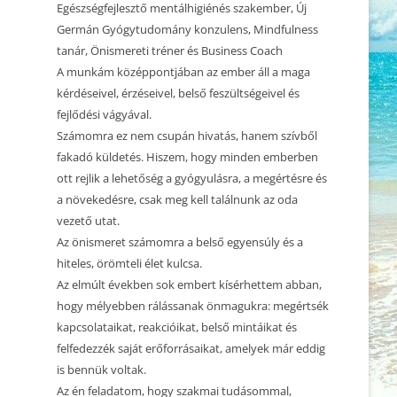
2025.01.25. CSALÁDÁLLÍTÁS
Egészségfejlesztő mentálhigiénés szakember, Új
KEZDŐDIK
Germán Gyógytudomány konzulens, Mindfulness
2024.11.25. MEDITÁCIÓ ÉS
tanár, Önismereti tréner és Business Coach
BEMUTATKOZÁS
ÖNISMERET – WORKSHOP
A munkám középpontjában az ember áll a maga
kérdéseivel, érzéseivel, belső feszültségeivel és
2024.11.04. MEDITÁCIÓ ÉS
fejlődési vágyával.
ÖNISMERET – WORKSHOP
Számomra ez nem csupán hivatás, hanem szívből
2024.10.21. MEDITÁCIÓ ÉS
fakadó küldetés. Hiszem, hogy minden emberben
ÖNISMERET – WORKSHOP
ott rejlik a lehetőség a gyógyulásra, a megértésre és
a növekedésre, csak meg kell találnunk az oda
2024.09.30. MEDITÁCIÓ ÉS
vezető utat.
ÖNISMERET – WORKSHOP
Az önismeret számomra a belső egyensúly és a
hiteles, örömteli élet kulcsa.
2024.09.16. MEDITÁCIÓ ÉS
Az elmúlt években sok embert kísérhettem abban,
ÖNISMERET – WORKSHOP
hogy mélyebben rálássanak önmagukra: megértsék
BETELT! 2023.12.30. ÉVZÁRÓ
kapcsolataikat, reakcióikat, belső mintáikat és
CSALÁDÁLLÍTÁS 2.
felfedezzék saját erőforrásaikat, amelyek már eddig
is bennük voltak.
BETELT! 2023.12.29. ÉVZÁRÓ
Az én feladatom, hogy szakmai tudásommal,