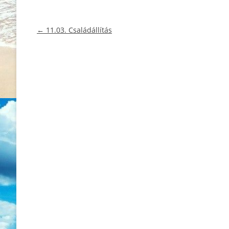
Bejegyzés
←
11.03. Családállítás
navigáció