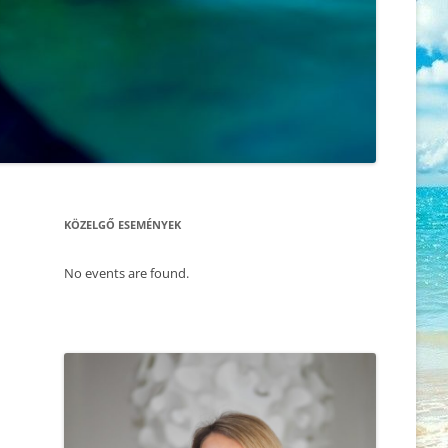
ÖNISMERET – WORKSHOP
KORONAVÍRUS, A TANÍTÓNK –
HOGYAN HOZD KI MOST
2025.11.30. FÉRFI ÉS NŐ –
MAGADBÓL A LEGTÖBBET
ÖNISMERETI ÉS BLOKKOLDÓ NAP
– SZABADULÁS A SÉMÁINK
AMI A CSALÁDÁLLÍTÁST
FOGSÁGÁBÓL
MEGMAGYARÁZZA, AVAGY DR.
RUPERT SHELDRAKE
2025.11.22. CSALÁD – ÉS
MORFOGENETIKUS TÉR ELMÉLETE
LÉLEKÁLLÍTÁS
VS. DARWINI EVOLÚCIÓELMÉLET
KÖZELGŐ ESEMÉNYEK
2025.11.17. MEDITÁCIÓ ÉS
ÉLET AZ ÉLET UTÁN – TÚLVILÁG ÉS
ÖNISMERET – WORKSHOP
REINKARNÁCIÓ
No events are found.
2025.11.09. CSALÁD -ÉS
A LÁTHATÓ ÉS AZON TÚL – A
LÉLEKÁLLÍTÁS
MORFOGENETIKUS MEZŐ
2025.09.27. CSALÁDÁLLÍTÁS
AKI SZERETI ÖNMAGÁT
2025.10.01. MEDITÁCIÓ ÉS
MINDEN PILLANAT EGY ÚJABB
ÖNISMERET – WORKSHOP
ESÉLY, HOGY MINDENT