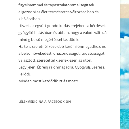
CSALÁDÁLLÍTÁS 1.
figyelmemmel és tapasztalatommal segítsek
eligazodni az élet természetes változásaiban és
2023.12.10. CSALÁDÁLLÍTÁS
kihívásaiban.
Hiszek az együtt gondolkodás erejében, a kérdések
2023.12.02. CSALÁDÁLLÍTÁS
gyógyító hatásában és abban, hogy a valódi változás
2023.10.23. CSALÁDÁLLÍTÁS
mindig belső megértéssel kezdődik.
Ha te is szeretnél közelebb kerülni önmagadhoz, és
2023.05.21. CSALÁDÁLLÍTÁS
a belső növekedést, önazonosságot, tudatosságot
választod, szeretettel kísérlek ezen az úton.
2023.05.01. CSALÁDÁLLÍTÁS
Légy jelen. Ébredj rá önmagadra. Gyógyulj. Szeress.
2023.04.22. CSALÁDÁLLÍTÁS
Fejlődj.
Minden most kezdődik itt és most!
2023.03.15. CSALÁDÁLLÍTÁS
2022.10.16. CSALÁDÁLLÍTÁS
LÉLEKMEDICINA A FACEBOOK-ON
2022.10.22. CSALÁDÁLLÍTÁS –
BÉCS, AUSZTRIA
2022.09.17. CSALÁDÁLLÍTÁS