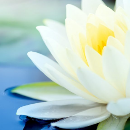
RF
AT