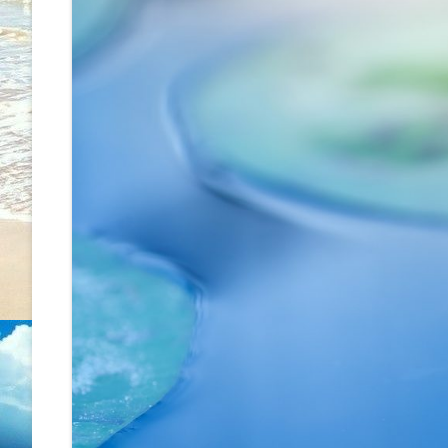
WORKSHOP
ÚJ MEDICINA, BIOLOGIKA
KONZULTÁCIÓ
ENERGIAKEZELÉS – METAMO
MASSZÁZS
SZÜLETÉSTRÉNING
ÖNISMERETI TANFOLYAMOK
RADIESZTÉZIÁS TÉRVIZSGÁL