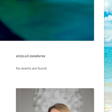
ÖNISMERET – WORKSHOP
KORONAVÍRUS, A TANÍTÓNK –
HOGYAN HOZD KI MOST
2025.11.30. FÉRFI ÉS NŐ –
MAGADBÓL A LEGTÖBBET
ÖNISMERETI ÉS BLOKKOLDÓ NAP
– SZABADULÁS A SÉMÁINK
AMI A CSALÁDÁLLÍTÁST
FOGSÁGÁBÓL
MEGMAGYARÁZZA, AVAGY DR.
RUPERT SHELDRAKE
2025.11.22. CSALÁD – ÉS
MORFOGENETIKUS TÉR ELMÉLETE
LÉLEKÁLLÍTÁS
VS. DARWINI EVOLÚCIÓELMÉLET
KÖZELGŐ ESEMÉNYEK
2025.11.17. MEDITÁCIÓ ÉS
ÉLET AZ ÉLET UTÁN – TÚLVILÁG ÉS
ÖNISMERET – WORKSHOP
REINKARNÁCIÓ
No events are found.
2025.11.09. CSALÁD -ÉS
A LÁTHATÓ ÉS AZON TÚL – A
LÉLEKÁLLÍTÁS
MORFOGENETIKUS MEZŐ
2025.09.27. CSALÁDÁLLÍTÁS
AKI SZERETI ÖNMAGÁT
2025.10.01. MEDITÁCIÓ ÉS
MINDEN PILLANAT EGY ÚJABB
ÖNISMERET – WORKSHOP
ESÉLY, HOGY MINDENT