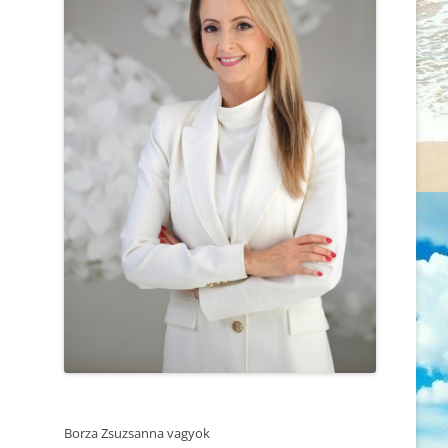
MEGVÁLTOZTASS
2025.06.05. REZILENCIA ÉS
ÉRZELMI STABILITÁS – ÖNISMERETI
MIÉRT AZ ÖNISMERETÜKKEL
WOEKSHOP – TRUST SUMMIT
FOGLALKOZÓ, EMPATIKUS ÉS
KONFERENCIA
TUDATOS NŐK A
LEGMAGÁNYOSABBAK?
2025.04.25. MEDITÁCIÓ ÉS
ÖNISMERET – WORKSHOP
AMIKOR A HITRENDSZER
MEGROPPAN
2025.04.27. CSALÁDÁLLÍTÁS
SZERETSZ, VAGY RAGASZKODSZ?
2025.04.12. CSALÁDÁLLÍTÁS
MINDEN BIRKÁNAK KELL EGY
2025.03.14. MEDITÁCIÓ ÉS
ELNYOMÓ
ÖNISMERET – WORKSHOP
NE A TÜNETET KEZELD, AZ EMBERT
2025.02.22. CSALÁDÁLLÍTÁS
GYÓGYÍTSD!
2025.02.21. MEDITÁCIÓ ÉS
A KI NEM MONDOTT SZAVAK
ÖNISMERET – WORKSHOP
Borza Zsuzsanna vagyok
MINDEN ÚT AZ ELSŐ LÉPÉSSEL