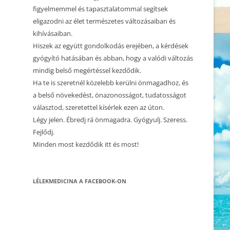
CSALÁDÁLLÍTÁS 1.
figyelmemmel és tapasztalatommal segítsek
eligazodni az élet természetes változásaiban és
2023.12.10. CSALÁDÁLLÍTÁS
kihívásaiban.
Hiszek az együtt gondolkodás erejében, a kérdések
2023.12.02. CSALÁDÁLLÍTÁS
gyógyító hatásában és abban, hogy a valódi változás
2023.10.23. CSALÁDÁLLÍTÁS
mindig belső megértéssel kezdődik.
Ha te is szeretnél közelebb kerülni önmagadhoz, és
2023.05.21. CSALÁDÁLLÍTÁS
a belső növekedést, önazonosságot, tudatosságot
választod, szeretettel kísérlek ezen az úton.
2023.05.01. CSALÁDÁLLÍTÁS
Légy jelen. Ébredj rá önmagadra. Gyógyulj. Szeress.
2023.04.22. CSALÁDÁLLÍTÁS
Fejlődj.
Minden most kezdődik itt és most!
2023.03.15. CSALÁDÁLLÍTÁS
2022.10.16. CSALÁDÁLLÍTÁS
LÉLEKMEDICINA A FACEBOOK-ON
2022.10.22. CSALÁDÁLLÍTÁS –
BÉCS, AUSZTRIA
2022.09.17. CSALÁDÁLLÍTÁS