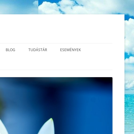
BLOG
TUDÁSTÁR
ESEMÉNYEK
S MBCT?
A TEREMTÉS VALÓDI TERMÉSZETE
AZ ÚJ GERMÁN GYÓGYTUDOMÁNY
2026.06.13. SÉMAÁLLÍTÁS™
ALAPJAI – VIDEÓK
UDATOS
AZ ÉLETÜNK ÉRTELME – A
2026.06.01. CSALÁD – ÉS
LATOK
FEJLŐDÉS
LÉGZŐGYAKORLATOK
LÉLEKÁLLÍTÁS
A KRÍZIS ÉS A SÚLYOS ÉRZELMI
KÖNYVAJÁNLÓ
2026.04.12. CSALÁD -ÉS
KONFLIKTUS KÖZÖTTI
LÉLEKÁLLÍTÁS
KÜLÖNBSÉGEK
2026.03.14. TRANSZFORMATÍV
A MINDFULNESS TESTPÁSZTÁZÁS
LÉLEKÁLLÍTÁS
(BODY SCAN) ÉS LÉGZŐMEDITÁCIÓ
2026.03.03. SZERETET –