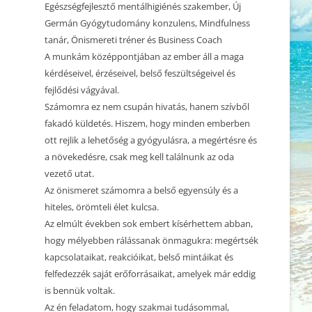
2025.01.25. CSALÁDÁLLÍTÁS
Egészségfejlesztő mentálhigiénés szakember, Új
KEZDŐDIK
Germán Gyógytudomány konzulens, Mindfulness
2024.11.25. MEDITÁCIÓ ÉS
tanár, Önismereti tréner és Business Coach
BEMUTATKOZÁS
ÖNISMERET – WORKSHOP
A munkám középpontjában az ember áll a maga
kérdéseivel, érzéseivel, belső feszültségeivel és
2024.11.04. MEDITÁCIÓ ÉS
fejlődési vágyával.
ÖNISMERET – WORKSHOP
Számomra ez nem csupán hivatás, hanem szívből
2024.10.21. MEDITÁCIÓ ÉS
fakadó küldetés. Hiszem, hogy minden emberben
ÖNISMERET – WORKSHOP
ott rejlik a lehetőség a gyógyulásra, a megértésre és
a növekedésre, csak meg kell találnunk az oda
2024.09.30. MEDITÁCIÓ ÉS
vezető utat.
ÖNISMERET – WORKSHOP
Az önismeret számomra a belső egyensúly és a
hiteles, örömteli élet kulcsa.
2024.09.16. MEDITÁCIÓ ÉS
Az elmúlt években sok embert kísérhettem abban,
ÖNISMERET – WORKSHOP
hogy mélyebben rálássanak önmagukra: megértsék
BETELT! 2023.12.30. ÉVZÁRÓ
kapcsolataikat, reakcióikat, belső mintáikat és
CSALÁDÁLLÍTÁS 2.
felfedezzék saját erőforrásaikat, amelyek már eddig
is bennük voltak.
BETELT! 2023.12.29. ÉVZÁRÓ
Az én feladatom, hogy szakmai tudásommal,