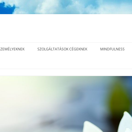
ZEMÉLYEKNEK
SZOLGÁLTATÁSOK CÉGEKNEK
MINDFULNESS
INNER EDGE™ LEADERSHIP
MI A MINDFULNES
METHOD – 15 ALKALMAS
ÁS
MINDFULNESS, T
KOMPLEX EXECUTIVE COACHING
JELENLÉT GYAKOR
PROGRAM
ÁS
EXECUTIVE COACHING
ÁS
ELŐADÁSOK, TRÉNINGEK
CÉGES REFERENCIÁK,
EGYÜTTMŰKÖDÉSEK