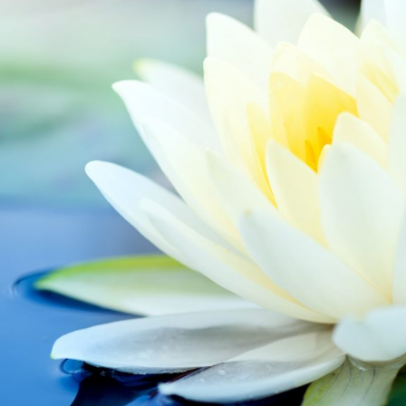
RF
AT