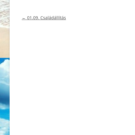
Bejegyzés
←
01.09. Családállítás
navigáció