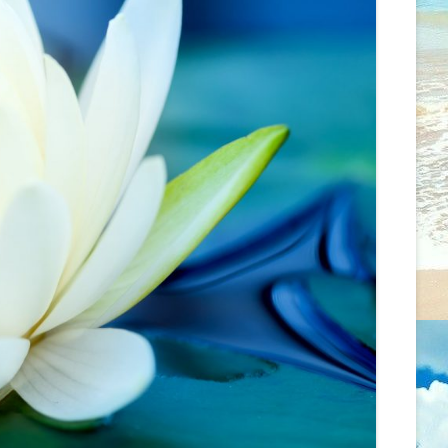
MENTÁLIS EGÉSZSÉGRE
ÖNISMERETI ÉS MEDITÁCIÓS
GYAKOROLT HATÁSAI
WORKSHOP
AZ EGÉSZSÉG ÉS A BETEGSÉG
2026.02.07. CSALÁD -ÉS
FOGALMAINAK ALAKULÁSA
LÉLEKÁLLÍTÁS
ASZKLÉPIOSZTÓL A
PSZICHOSZOMATIKUS
2026.01.18. CSALÁD –
ORVOSLÁSON ÁT AZ ÚJ GERMÁN
LÉLEKÁLLÍTÁS
GYÓGYTUDOMÁNYIG
2026.01.13. MEDITÁCIÓ ÉS
ÖNMAGUNKKAL ÉS MÁSOKKAL
ÖNISMERET – WORKSHOP –
VALÓ KAPCSOLTUNK ÚJ SZINTJEI
SZÜLŐSÉG/GONDOSKODÁS
RENDBEN VAN, HA VALAMI
2025.12.14. CSALÁD – ÉS
GONDOD VAN
LÉLEKÁLLÍTÁS
TENGELYBEN MARADNI
2025.12.13. ÉRZELMI GYÓGYULÁS –
ÖNISMERETI ÉS BLOKKOLDÓ NAP
MIT TEHETSZ, HOGY
SZERESSENEK?
2025.12.08. MEDITÁCIÓ ÉS