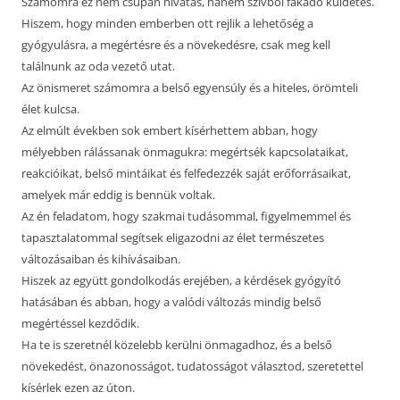
Számomra ez nem csupán hivatás, hanem szívből fakadó küldetés.
Hiszem, hogy minden emberben ott rejlik a lehetőség a
gyógyulásra, a megértésre és a növekedésre, csak meg kell
találnunk az oda vezető utat.
Az önismeret számomra a belső egyensúly és a hiteles, örömteli
élet kulcsa.
Az elmúlt években sok embert kísérhettem abban, hogy
mélyebben rálássanak önmagukra: megértsék kapcsolataikat,
reakcióikat, belső mintáikat és felfedezzék saját erőforrásaikat,
amelyek már eddig is bennük voltak.
Az én feladatom, hogy szakmai tudásommal, figyelmemmel és
tapasztalatommal segítsek eligazodni az élet természetes
változásaiban és kihívásaiban.
Hiszek az együtt gondolkodás erejében, a kérdések gyógyító
hatásában és abban, hogy a valódi változás mindig belső
megértéssel kezdődik.
Ha te is szeretnél közelebb kerülni önmagadhoz, és a belső
növekedést, önazonosságot, tudatosságot választod, szeretettel
kísérlek ezen az úton.