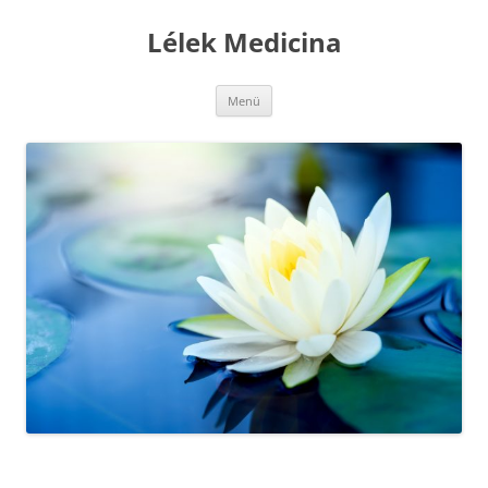
Kilépés
a
Lélek Medicina
tartalomba
Menü