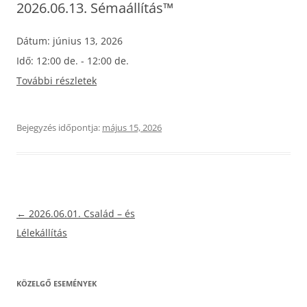
2026.06.13. Sémaállítás™
Dátum:
június 13, 2026
Idő:
12:00 de. - 12:00 de.
További részletek
Bejegyzés időpontja:
május 15, 2026
Bejegyzés
←
2026.06.01. Család – és
navigáció
Lélekállítás
KÖZELGŐ ESEMÉNYEK