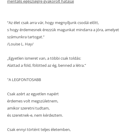
mentális egészségre gyakorolt hatásai
“Az élet csak arra vár, hogy megnyíljunk csodái előtt,
s hogy érdemesnek érezzük magunkat mindarra a jóra, amelyet
számunkra tartogat.”
/Louise L. Hay/
„Egyetlen ismeret van, a többi csak toldás:
Alattad a föld, fölötted az ég, benned a létra.”
"A LEGFONTOSABB
Csak azért az egyetlen napért
érdemes volt megszületnem,
amikor szeretni tudtam,
és szeretnek-e, nem kérdeztem.
Csak ennyi történt teljes életemben,