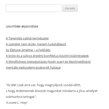
Keresés:
LEGUTÓBBI BEJEGYZÉSEK
A Teremtés valódi természete
A szeretet nem érzés, hanem tudatállapot
Az Életünk értelme – a Fejlődés
A krízis és a súlyos érzelmi konfliktus közötti különbségek
A Mindfulness testpásztázás (body scan) és légzőmeditáció
mentális egészségre gyakorolt hatásai
“Az élet csak arra vár, hogy megnyíljunk csodái előtt,
s hogy érdemesnek érezzük magunkat mindarra a jóra, amelyet
számunkra tartogat.”
/Louise L. Hay/