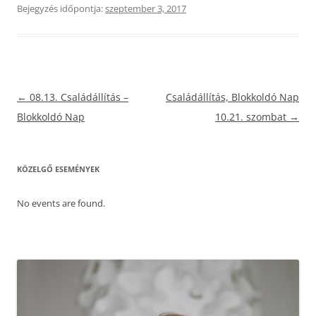
Bejegyzés időpontja:
szeptember 3, 2017
Bejegyzés
←
08.13. Családállítás –
Családállítás, Blokkoldó Nap
navigáció
Blokkoldó Nap
10.21. szombat
→
KÖZELGŐ ESEMÉNYEK
No events are found.