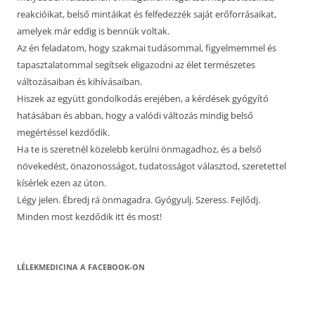
reakcióikat, belső mintáikat és felfedezzék saját erőforrásaikat,
amelyek már eddig is bennük voltak.
Az én feladatom, hogy szakmai tudásommal, figyelmemmel és
tapasztalatommal segítsek eligazodni az élet természetes
változásaiban és kihívásaiban.
Hiszek az együtt gondolkodás erejében, a kérdések gyógyító
hatásában és abban, hogy a valódi változás mindig belső
megértéssel kezdődik.
Ha te is szeretnél közelebb kerülni önmagadhoz, és a belső
növekedést, önazonosságot, tudatosságot választod, szeretettel
kísérlek ezen az úton.
Légy jelen. Ébredj rá önmagadra. Gyógyulj. Szeress. Fejlődj.
Minden most kezdődik itt és most!
LÉLEKMEDICINA A FACEBOOK-ON