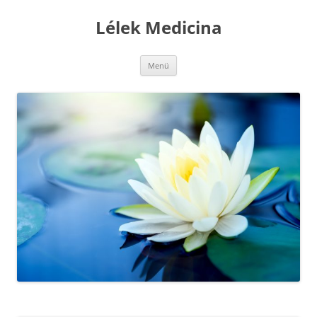
Kilépés
a
Lélek Medicina
tartalomba
Menü