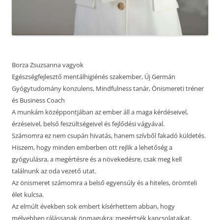
Borza Zsuzsanna vagyok
Egészségfejlesztő mentálhigiénés szakember, Új Germán
Gyógytudomány konzulens, Mindfulness tanár, Önismereti tréner
és Business Coach
A munkám középpontjában az ember áll a maga kérdéseivel,
érzéseivel, belső feszültségeivel és fejlődési vágyával.
Számomra ez nem csupán hivatás, hanem szívből fakadó küldetés.
Hiszem, hogy minden emberben ott rejlik a lehetőség a
gyógyulásra, a megértésre és a növekedésre, csak meg kell
találnunk az oda vezető utat.
Az önismeret számomra a belső egyensúly és a hiteles, örömteli
élet kulcsa.
Az elmúlt években sok embert kísérhettem abban, hogy
mélyebben rálássanak önmagukra: megértsék kapcsolataikat,